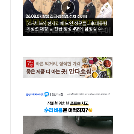
[스팟Live] 한자리에 모인 장군들...李대통령,
이상렬 대장 등 진급 장성 4명에 삼정검 수치
직접 수여｜26.08.07 장성 진급·삼정검 수치
수여식