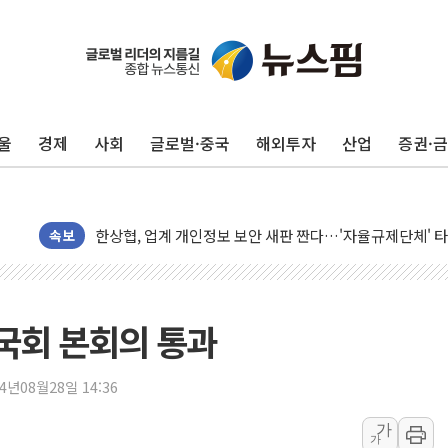
울
경제
사회
글로벌·중국
해외투자
산업
증권·
10월 보완수사권 폐지·공소청 출범…피해자들 '범죄 사각
민주, 오늘 제주·인천 경선 결과 발표...'김민석 재역전 vs
한상협, 업계 개인정보 보안 새판 짠다…'자율규제단체' 
뉴욕증시, 고용 쇼크에 금리 인상 우려 후퇴…S&P500 
속보
트럼프, 쿡 연준 이사 해임 재추진…"26일까지 의혹 소명"
유럽증시, 美 고용 예상 밖 부진에 연준 금리 인상 가능성 
미 연준 매파 기세 꺾이나…고용 감소에 9월 동결 전망 우
국회 본회의 통과
[종합] 이슬람 수니파 3국, '공동방위협정' 체결… 이스라
트럼프, 백신·자폐증 행정명령 검토…"이르면 다음 주"
24년08월28일 14:36
美 항소법원, 백악관 무도회장 공사 중단 명령…트럼프 제
가
가
이란 핵심 원유 수출항 '하르그섬', 최근 1주일 이상 '올스