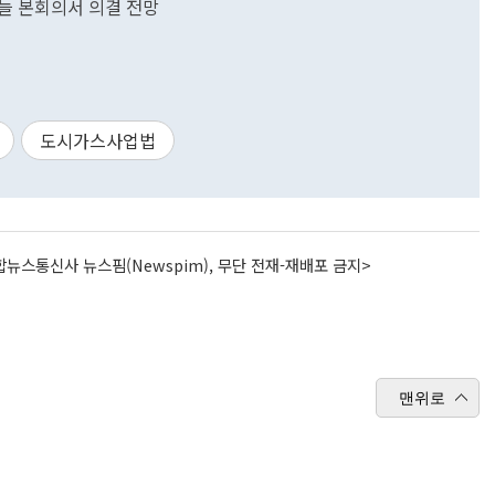
오늘 본회의서 의결 전망
도시가스사업법
뉴스통신사 뉴스핌(Newspim), 무단 전재-재배포 금지>
맨위로