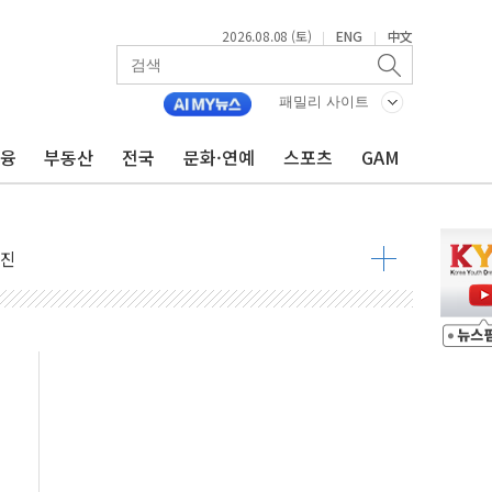
2026.08.08 (토)
ENG
中文
|
|
패밀리 사이트
금융
부동산
전국
문화·연예
스포츠
GAM
지대' 우려
 정청래 격차 확대'
타진
최고치
 요구
낮아지며 상승… STOXX 600 지수는 나흘 연속 최고치
세
엘·이란 위협에 맞설 자체 억지력 강화
동
톱'… 美 해상봉쇄 영향