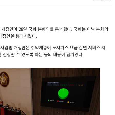
美 고용 쇼크에 엔화 장중 급등…시장은 "또 개입했나" 촉
[AI MY 뉴스] 뉴욕 반도체주 프리뷰...美 고용 쇼크에 반도
뉴욕증시 프리뷰, 美 고용 쇼크에 금리 인상 우려 후퇴…나
 개정안이 28일 국회 본회의를 통과했다. 국회는 이날 본회의
[종합] 美 7월 고용 2만3000명 감소 '쇼크'…9월 금리 인
로 개정안을 통과시켰다.
[사진] 이슬람 수니파 3개국, 공동방위협정 체결
뉴욕증시 개장 전 특징주...아틀라시안·클라우드플레어
사업법 개정안은 취약계층이 도시가스 요금 감면 서비스 지
보훈부, 미 DPAA와 MOU… "6·25 미군 실종자 7359명
 신청할 수 있도록 하는 등의 내용이 담겨있다.
트럼프 "금리 내려야"…파월 때와 달리 워시엔 톤 낮춰
특정 정치인 측근 포항시 정책특보 내정설...포항시 '시끌'