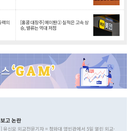
 동력의
[홍콩 대장주] 메이퇀② 실적은 고속 상
승, 밸류는 역대 저점
보고 논란
] 유신모 외교전문기자 = 청와대 영빈관에서 5일 열린 외교·