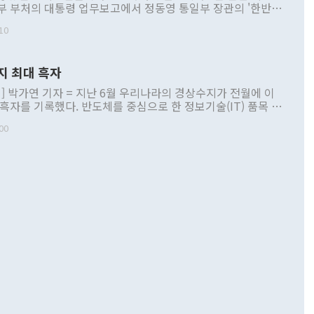
부 부처의 대통령 업무보고에서 정동영 통일부 장관의 '한반도
 구상'과 업무보고 발언이 논란을 빚고 있다. 이날 정 장관의
10
정부 내 조율을 거치지 않은 사안을 정책으로 추진하겠다고 공
는가 하면 사실 관계에 맞지 않은 설명도 있었다. 이재명 대통
로 신중을 기해 달라고 경고했고, 조현 외교부 장관은 '이상
지 최대 흑자
 근거한 비현실적 구상'이라는 비판을 내놨다. 그동안 정 장
책 관련 발언이 물의를 빚은 적은 여러 번 있지만 대통령과 유
] 박가연 기자 = 지난 6월 우리나라의 경상수지가 전월에 이
이 공개적으로 부정적 입장을 표명한 것은 이례적이다. 정 장
 흑자를 기록했다. 반도체를 중심으로 한 정보기술(IT) 품목 수
대북 접근법과 월권을 제어해야 한다는 목소리도 높아지고 있
간 상품수출이 처음으로 1000억달러를 넘어선 영향이다. [자
00
 따르
기자간담회를 하고 있다. [사진=통일부] 2026.07.23 ◆통일
 경상수지는 497억3000만달러 흑자로 집계됐다. 전월(386억
 넘어선 주장 정 장관은 이날 업무보고에서 '한반도 평화공존
)에 이어 두 달 연속 월간 기준 역대 최대 기록을 갈아치웠다.
 설명하면서 이재명 정부 2년차 핵심 과제로 상호 존중·평화
해 상반기 누적 경상수지 흑자는 1910억1000만달러를 기록
·핵 없는 한반도 등 3대 기본 방향을 제시했다. 정 장관은 "대
지 흑자를 견인한 것은 상품수지다. 6월 상품수지는 478억
언어는 멈춰야 한다"면서 주적 용어 대체를 주장했다. 지난 25
 흑자를 기록하며 전월에 이어 역대 최대를 다시 썼다. 국제수
D(완전하고 검증가능하며 되돌릴 수 없는 비핵화) 구도는 이미
수출은 1123억7000만달러로 전년 동월 대비 84.5% 증가하
했다. 또 "현 시점에서 흘러간 선(先)비핵화만 되뇌는 것은
 처음으로 1000억달러를 넘어섰다. 상품수입은 644억8000만
 데 힘이 되지 않는다"고 주장했다. 정 장관은 또 "정전 체제
6% 늘었다. 통관 기준으로는 반도체 수출이 전년 동월 대비
로 바꾸는 논의에 착수하겠다"면서 "북·미 정상회담 견인과
증했고 컴퓨터·주변기기(SSD)는 282.7% 증가했다. IT 품목
화의 동력을 확보하기 위해 최선을 다할 것"이라고 말했다. 하
.4% 늘었으며 비IT 품목도 ▲석유제품(47.5%) ▲화공품
령은 정 장관의 구상에 대부분 제동을 걸었다. 이 대통령은 "평
▲철강제품(17.9%) ▲승용차(6.1%) 등을 중심으로 18.6% 증가
 정치적으로 악용되는 측면이 있다"며 "많이 조심하셔야 한
준 수입은 ▲원자재(30.5%) ▲자본재(35.3%) ▲소비재
다. 북한을 다른 이름으로 불러야 한다는 주장에는 "표현에 꼬
가 모두 늘었다. 서비스수지는 12억9000만달러 적자를 기록해 전