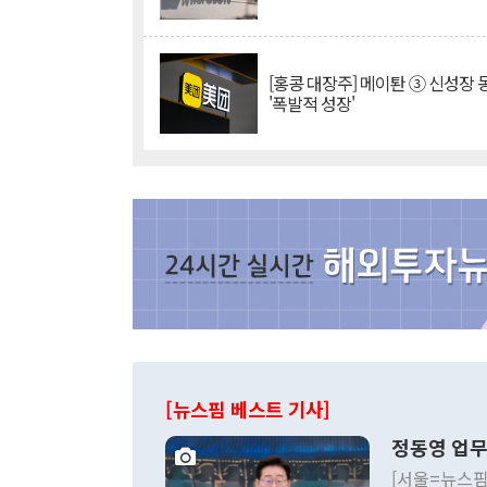
[홍콩 대장주] 메이퇀 ③ 신성장
'폭발적 성장'
[뉴스핌 베스트 기사]
정동영 업무
[서울=뉴스핌