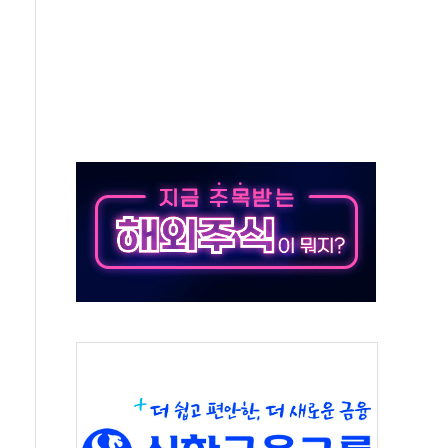
각
체주 '활짝'
스닥 선물 1%대 상승
상 기대 후퇴
·태양광주↑ VS 트레이드데스크·웬디스↓
 끝까지 찾겠다"