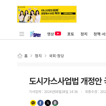
영상
포토
정치
정책·서
홈
정치
국회·정당
도시가스사업법 개정안 
기사입력 :
2024년08월28일 14:36
최종수정 :
20