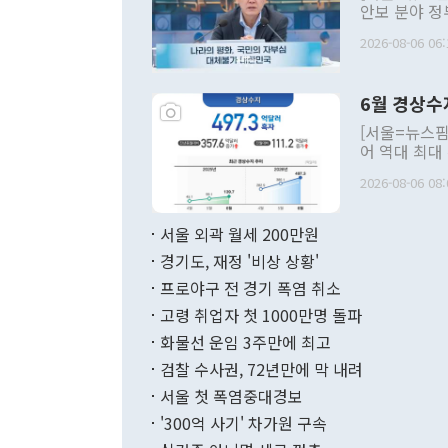
안보 분야 정
평화공존 발전
2026-08-06 06:
발언 중에는 
언한 것이 있
령은 공개적으
6월 경상수
주의적 희망에
관의 대북 정
[서울=뉴스핌
관 부처 장관
어 역대 최대
관의 무리한 
출 호조로 월
다. [정동영 통일부 장관이 지난달 23일 오후 서울 종로구 정부서울청사에
2026-08-06 08:
료=한국은행] 한국은행이 6일 발표한 '2026년 6월 국제수지(잠정)'에
서 취임 1주년 
면 지난 6월
부 장관 권한
1000만달러
서울 외곽 월세 200만원
발전 구상'을
이에 따라 올
적 갈등 해결
경기도, 재정 '비상 상황'
했다. 경상수
결과 혐오의 
9000만달러
프로야구 전 경기 폭염 취소
년간의 CVI
지 기준 상품
고령 취업자 첫 1000만명 돌파
무너졌다고도 
며 월간 기준
현실을 바꾸는
달러로 38.
화물선 운임 3주만에 최고
를 평화 체제
196.9% 급
검찰 수사권, 72년만에 막 내려
함께 4자 대
수출은 160
지만 이 대통
서울 첫 폭염중대경보
(18.6%) 
화공존 정책이
했다. 통관 기
'300억 사기' 차가원 구속
다"고 지적했
(16.4%)