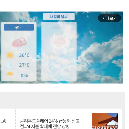
더보기
arrow_forward_ios
Mute
.AI
클라우드플레어 14% 급등해 신고
점...AI 지출 확대에 전망 상향