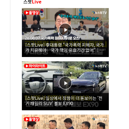
스팟
Live
[스팟Live] 李대통령 "국가폭력 피해자, 국가
가 치유해야…국가 책임 유효기간 없어"｜
26.08.07 국가폭력 피해자 위로 오찬
[스팟Live] 일상에서 장점이 더 돋보이는 '전
기 패밀리 SUV' 볼보 EX90