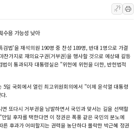
가
[속보] 민주, 강원 경선 결과 
가
정재헌 CEO, SKT 장기고
최태원, 노소영에 9440억
 與수용 가능성 낮아
하나금융, 명동 소상공인에 
인천시 광복절 현수막 '태
검법'을 재석의원 190명 중 찬성 189명, 반대 1명으로 가결
병무청, 보충역 전면 손질…
 마찬가지로 재의요구권(거부권)을 행사할 것으로 예상돼 갈등
홈플러스發 대형마트 판매,
특검법이 통과되자 대통령실은 "위헌에 위헌을 더한, 반헌법적
윤준병·이해민 의원, '정부
'호우·산사태 주의보' 울진 
 5일 국회에서 열린 최고위원회의에서 "이제 윤석열 대통령
다.
아니면 또다시 거부권을 남발하면서 국민과 맞서는 길을 선택할
"만일 후자를 택한다면 이 정권은 폭풍 같은 국민의 분노에
 따른 후과가 어떠할지는 권력을 농단하다 몰락한 박근혜 정권