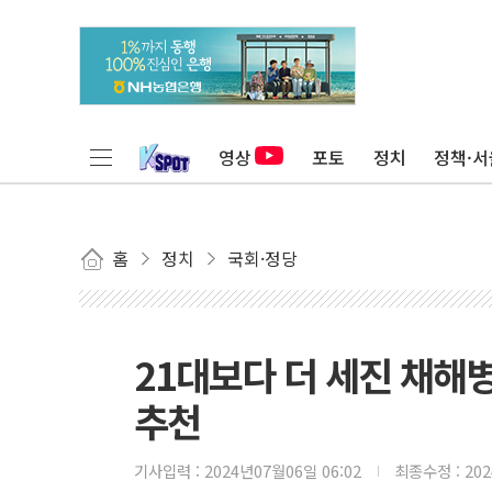
영상
포토
정치
정책·서
홈
정치
국회·정당
21대보다 더 세진 채해
추천
기사입력 :
2024년07월06일 06:02
최종수정 :
20