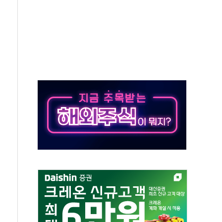
발표...김민석 50.30% 정청래 41.94% 송영길 7.76%
객 400명 맞이…"마음 잇는 시간 되길"
 지급 확정되나…재상고 앞두고 막판 셈법
'행복상자' 전달
극기 거꾸로' 논란…이틀만에 철거
 예술·체육요원 최대 33% 감축
 역대 최대폭 감소한 9.4%↓…유통업계 양극화 심화
 특사'로 콜롬비아 대통령 취임식 참석
시간당 30mm 강한 비...호우 피해 없어