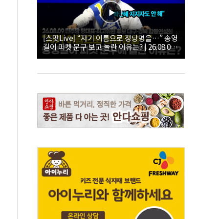
[스팟Live] “자기 이름으로 정당명을…” 송영
길이 피켓 문구 보고 놀란 이유는? | 26.08.09
더불어민주당 당대표·최고위원 후보 대구·경
북 합동연설회