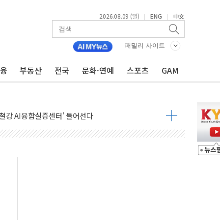
2026.08.09 (일)
ENG
中文
|
|
패밀리 사이트
금융
부동산
전국
문화·연예
스포츠
GAM
.'두천~하당'·'올미골교' 차량 통행 선제 제한
고 발생…작업자 1명 숨져
철강 AI융합실증센터' 들어선다
대 숨진 채 발견...경찰, 조사 중
.48%p 차 선두 유지...金 46.01% vs 鄭 44.53%
기 당선...합산득표율 68.63%
해 10대 구속…범행 후 반려견도 죽여
 정청래에 승리…金 48.54% vs 鄭 44.40%
경선 결과...김민석 48.54% 정청래 44.40%
발표...김민석 47.37% 정청래 45.71% 송영길 6.92%
발표...정청래 47.82% 김민석 46.35% 송영길 5.83%