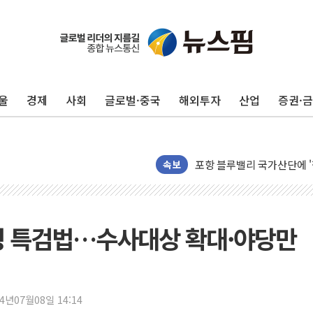
울
경제
사회
글로벌·중국
해외투자
산업
증권·
125mm 폭우 쏟아진 울진..
평택 진위면 공장서 질식사
포항 블루밸리 국가산단에 '
상주 낙동강 선착장 하류서 50
속보
[종합] 김민석, 정청래에 누적 1
민주당 경북도당위원장에 오중
인천서 말다툼 중 어머니 살
병 특검법…수사대상 확대·야당만
김민석, 강원·대구·경북 경선서
[속보] 민주, 강원·대구·경북 
[속보] 민주, 경북 경선 결과 
24년07월08일 14:14
[속보] 민주, 대구 경선 결과 