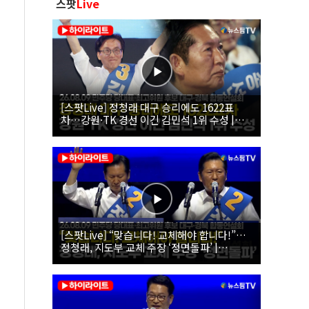
스팟
Live
[스팟Live] 정청래 대구 승리에도 1622표
차…강원·TK 경선 이긴 김민석 1위 수성 |
26.08.09 더불어민주당 당대표·최고위원 후
보 대구·경북 합동연설회
[스팟Live] “맞습니다! 교체해야 합니다!”…
정청래, 지도부 교체 주장 ‘정면돌파’ |
26.08.09 더불어민주당 당대표·최고위원 후
보 대구·경북 합동연설회