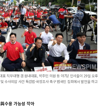
대표 직무대행 겸 원내대표, 박주민 의원 등 야7당 인사들이 29일 오후
 및 수사외압 사건 특검법·국정조사 촉구 범국민 집회에서 발언을 하고
 與수용 가능성 작아