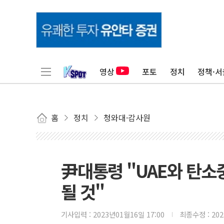
영상
포토
정치
정책·서
홈
정치
청와대·감사원
尹대통령 "UAE와 탄소
될 것"
기사입력 :
2023년01월16일 17:00
최종수정 :
20