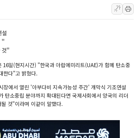
가
美, 이란전 출구전략 만지작
가
강릉·동해·삼척 시간당 최대 
폐기물 수거하다 참변…60대
연설
서울 중랑구 주택가서 흉기 난
↑"
李대통령 "결혼 때문에 손해 
 것"
여수 오동도 인근 해상서 모
추미애, '위안부' 피해자 기림
 16일(현지시간) "한국과 아랍에미리트(UAE)가 함께 탄소중
대한다"고 밝혔다.
인천 선재도 갯벌서 해루질 중
인천서 말다툼 중 어머니 흉기
전시장에서 열린 '아부다비 지속가능성 주간' 개막식 기조연설
'화합' 꺼낸 김민석에 '뻔뻔
계가 탄소중립 분야까지 확대된다면 국제사회에서 양국의 리더
대될 것"이라며 이같이 말했다.