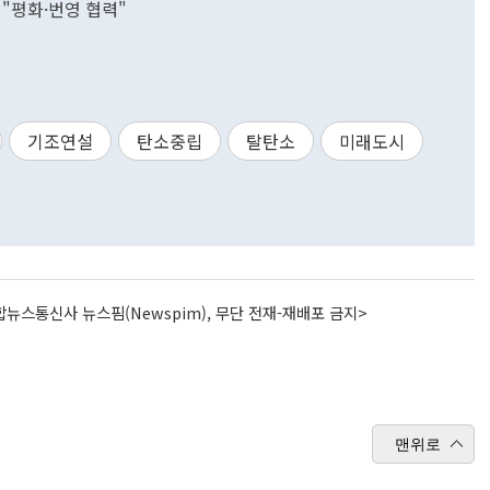
 "평화·번영 협력"
기조연설
탄소중립
탈탄소
미래도시
뉴스통신사 뉴스핌(Newspim), 무단 전재-재배포 금지>
맨위로