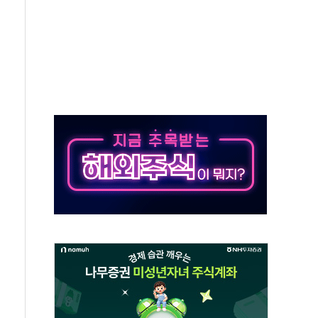
…공습 한계·탄약 부족 현실화
50㎜ 폭우…강원 동해안 강한 비 이어져
 환경미화원 수거차에 치여 사망
동…60대 남성 2명 숨져
보는 일 없게"…'결혼 페널티' 22개 과제 손본다
터보트 전복…1명 사망·1명 실종
의 날 참석..."국제적 시민 연대로 목소리 내야"
 실종 60대 나흘만에 숨진 채 발견
 살해 10대 아들 체포
' 받아친 정청래…제주 연설서 신경전 고조