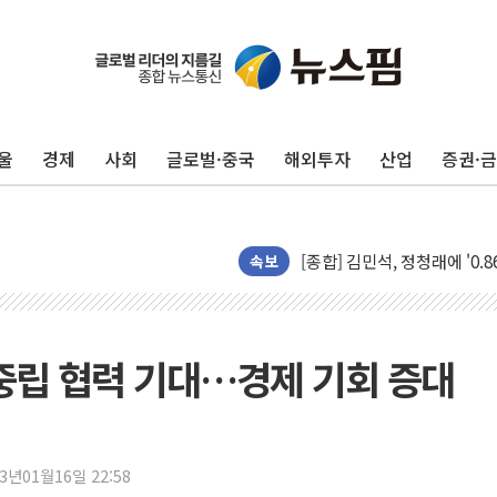
울
경제
사회
글로벌·중국
해외투자
산업
증권·
포항시 재난예산 40억 긴급 
울진·영덕 '호우특보'-포항 '
[종합] 김민석, 정청래에 '0.86
속보
인천 합동연설회 나선 송영길
김민석, 2주차 제주·인천 경선서
인사하는 김민석 당대표 후보
중립 협력 기대…경제 기회 증대
[속보] 민주, 제주·인천 경선 결
[속보] 민주, 인천 경선 결과 발
[속보] 민주, 제주 경선 결과 발
23년01월16일 22:58
이번주 국내 주요 금융일정(8.1