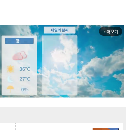
더보기
arrow_forward_ios
Mute