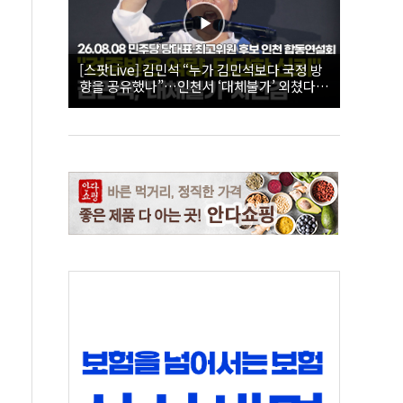
[스팟Live] 김민석 “누가 김민석보다 국정 방
향을 공유했나”…인천서 ‘대체불가’ 외쳤다 |
26.08.08 더불어민주당 당대표·최고위원 후
보 인천 합동연설회