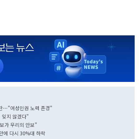
만찬…"여성인권 노력 존경"
뢰 잊지 않겠다"
안보가 우리의 안보"
만에 다시 30%대 하락