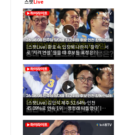
스팟
Live
[스팟Live] 환호 속 입장해 나란히 ‘찰칵’…서
로 ‘저격 연설’ 들을 때 후보들 표정은? |
26.08.08 더불어민주당 당대표·최고위원 후
보 인천 합동연설회
[스팟Live] 김민석 제주 52.64%·인천
45.09%로 연속 1위…정청래 따돌렸다’ |
26.08.08 더불어민주당 당대표·최고위원 후
보 인천 합동연설회