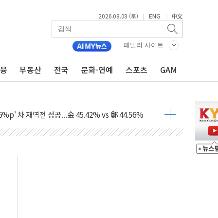
2026.08.08 (토)
ENG
中文
|
|
패밀리 사이트
금융
부동산
전국
문화·연예
스포츠
GAM
투입…고수온 양식장 복구·지원 '총력'
산사태 주의보'...경북도, 호우 피해·통제구간 없어
%p' 차 재역전 성공...金 45.42% vs 鄭 44.56%
·정청래·김민석 당대표 후보
 정청래에 승리...47.75% vs 42.08%
과 발표...김민석 47.75% 정청래 42.08%
표...김민석 45.09% 정청래 43.27% 송영길 11.63%
표...김민석 52.64% 정청래 39.89% 송영길 7.47%
0~8.14)