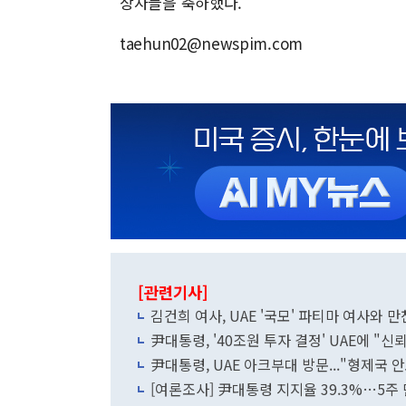
상자들을 축하했다.
taehun02@newspim.com
[관련기사]
김건희 여사, UAE '국모' 파티마 여사와 
尹대통령, '40조원 투자 결정' UAE에 "신
尹대통령, UAE 아크부대 방문..."형제국 
[여론조사] 尹대통령 지지율 39.3%…5주 