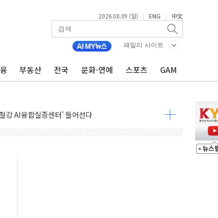
2026.08.09 (일)
ENG
中文
|
|
패밀리 사이트
금융
부동산
전국
문화·연예
스포츠
GAM
.'두천~하당'·'올미골교' 차량 통행 선제 제한
고 발생…작업자 1명 숨져
철강 AI융합실증센터' 들어선다
대 숨진 채 발견...경찰, 조사 중
.48%p 차 선두 유지...金 46.01% vs 鄭 44.53%
기 당선...합산득표율 68.63%
해 10대 구속…범행 후 반려견도 죽여
 정청래에 승리…金 48.54% vs 鄭 44.40%
경선 결과...김민석 48.54% 정청래 44.40%
발표...김민석 47.37% 정청래 45.71% 송영길 6.92%
발표...정청래 47.82% 김민석 46.35% 송영길 5.83%