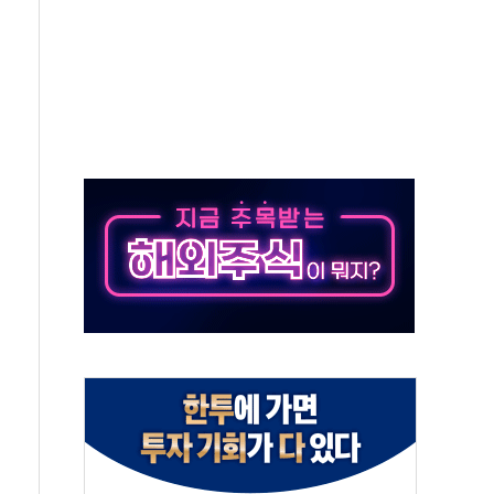
발표...김민석 50.30% 정청래 41.94% 송영길 7.76%
객 400명 맞이…"마음 잇는 시간 되길"
 지급 확정되나…재상고 앞두고 막판 셈법
'행복상자' 전달
극기 거꾸로' 논란…이틀만에 철거
 예술·체육요원 최대 33% 감축
 역대 최대폭 감소한 9.4%↓…유통업계 양극화 심화
 특사'로 콜롬비아 대통령 취임식 참석
시간당 30mm 강한 비...호우 피해 없어