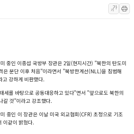
가
[속보] 민주, 강원 경선 결과 
가
정재헌 CEO, SKT 장기고
최태원, 노소영에 9440억
하나금융, 명동 소상공인에 
인천시 광복절 현수막 '태
병무청, 보충역 전면 손질…
홈플러스發 대형마트 판매,
미 중인 이종섭 국방부 장관은 2일(현지시간) "북한의 탄도미
격은 분단 이후 처음"이라면서 "북방한계선(NLL)을 침범해
윤준병·이해민 의원, '정부
라고 강하게 비판했다.
'호우·산사태 주의보' 울진 
위태세를 바탕으로 공동대응하고 있다"면서 "앞으로도 북한의
나갈 것"이라고 강조했다.
미 중인 이 장관은 이날 미국 외교협회(CFR) 초청으로 기조
서 이같이 밝혔다.