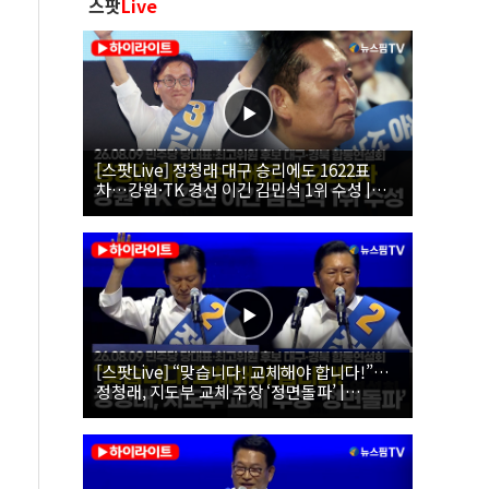
스팟
Live
[스팟Live] 정청래 대구 승리에도 1622표
차…강원·TK 경선 이긴 김민석 1위 수성 |
26.08.09 더불어민주당 당대표·최고위원 후
보 대구·경북 합동연설회
[스팟Live] “맞습니다! 교체해야 합니다!”…
정청래, 지도부 교체 주장 ‘정면돌파’ |
26.08.09 더불어민주당 당대표·최고위원 후
보 대구·경북 합동연설회