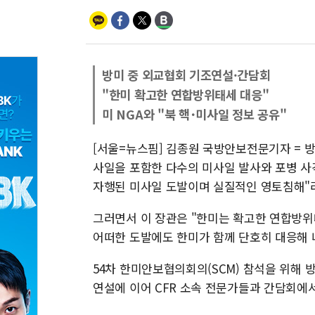
방미 중 외교협회 기조연설·간담회
"한미 확고한 연합방위태세 대응"
미 NGA와 "북 핵･미사일 정보 공유"
[서울=뉴스핌] 김종원 국방안보전문기자 = 방
사일을 포함한 다수의 미사일 발사와 포병 사
자행된 미사일 도발이며 실질적인 영토침해"
그러면서 이 장관은 "한미는 확고한 연합방
어떠한 도발에도 한미가 함께 단호히 대응해 
54차 한미안보협의회의(SCM) 참석을 위해 방
연설에 이어 CFR 소속 전문가들과 간담회에