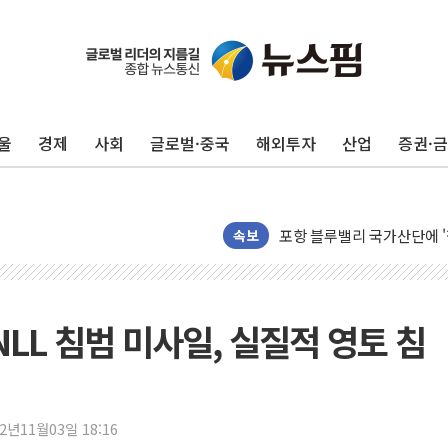
울
경제
사회
글로벌·중국
해외투자
산업
증권·
125mm 폭우 쏟아진 울진..
평택 진위면 공장서 질식사
포항 블루밸리 국가산단에 '
상주 낙동강 선착장 하류서 50
속보
[종합] 김민석, 정청래에 누적 1
민주당 경북도당위원장에 오중
인천서 말다툼 중 어머니 살
LL 침범 미사일, 실질적 영토 침
김민석, 강원·대구·경북 경선서
[속보] 민주, 강원·대구·경북 
[속보] 민주, 경북 경선 결과 
22년11월03일 18:16
[속보] 민주, 대구 경선 결과 