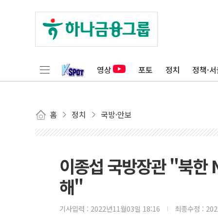
영상
포토
정치
정책·서
홈
정치
국방·안보
이종섭 국방장관 "북한 N
해"
기사입력 :
2022년11월03일 18:16
최종수정 :
20