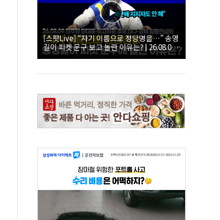
[스팟Live] “자기 이름으로 정당명을…” 송영
길이 피켓 문구 보고 놀란 이유는? | 26.08.09
더불어민주당 당대표·최고위원 후보 대구·경
북 합동연설회