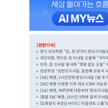
[관련기사]
한미 외교차관 "北, 장·단거리 탄도미사
국민의힘, 연이은 北 미사일 도발에 "극악
민주, 北 미사일 발사에 "명분 없는 도발"
日방위성 "北탄도미사일, 일본해 상공서 사라
[3보] 북한, 1시간만에 탄도미사일 1발 추
[2보] 북한 이번엔 미국 겨냥 ICBM 가
[1보] 북한, 하루만에 아침부터 '탄도미사
[종합 3보] 북한, 10시간 5차례 걸쳐 미사
[김종원의 국방인사이드] '비질런트 스톰'(Vi