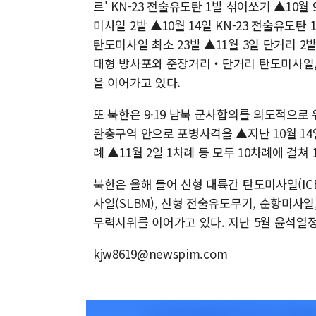
르' KN-23 전술유도탄 1발 섞어쏘기 ▲10월 
미사일 2발 ▲10월 14일 KN-23 전술유도탄
탄도미사일 최소 23발 ▲11월 3일 단거리 2발
대형 방사포와 준장거리‧단거리 탄도미사일, 
을 이어가고 있다.
또 북한은 9·19 남북 군사합의를 의도적으로
완충구역 안으로 포병사격을 ▲지난 10월 14일 
례 ▲11월 2일 1차례 등 모두 10차례에 걸쳐 
북한은 올해 들어 신형 대륙간 탄도미사일(IC
사일(SLBM), 신형 전술유도무기, 순항미사
무력시위를 이어가고 있다. 지난 5월 윤석열정
kjw8619@newspim.com