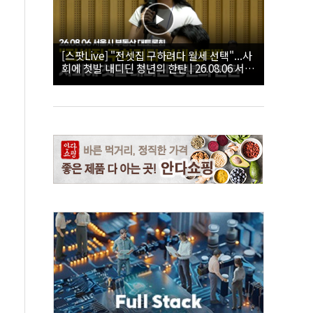
[스팟Live] "전셋집 구하려다 월세 선택"...사
회에 첫발 내디딘 청년의 한탄 | 26.08.06 서울
시 부동산 대토론회