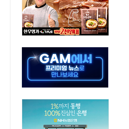
연으로 형사사법 틀 바꿔…국민 불안감 가중"
억원…전년 比 21.2%↑
광…지역펀드 9·10호 확정
체 발사
영업이익 2조 돌파
율비행 기술로 글로벌 방산 시장 공략"