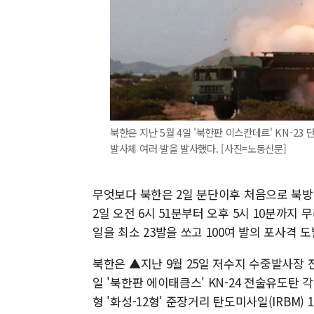
북한은 지난 5월 4일 '북한판 이스칸데르' KN-
발사체 여러 발을 발사했다. [사진=노동신문]
무엇보다 북한은 2일 분단이후 처음으로 북방
2일 오전 6시 51분부터 오후 5시 10분까지
일을 최소 23발을 쏘고 100여 발의 포사격 도
북한은 ▲지난 9월 25일 저수지 수중발사장 전
일 '북한판 에이태큼스' KN-24 전술유도탄 각 
형 '화성-12형' 준장거리 탄도미사일(IRBM) 