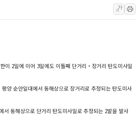
가
개혁신당 "민주, '盧 수사' 악
가
CJ온스타일, 2분기 영업익 260
AI 연산은 포항, 전력 저장은 영
[속보] 북, 동해상으로 미상 발사
한국투자증권, 국내 최초 상반기 
[IPO] 니어스랩 "피지컬 AI 자
북한이 2일에 이어 3일에도 이틀째 단거리‧장거리 탄도미사일
분께 평양 순안일대에서 동해상으로 장거리로 추정되는 탄도미사
일대에서 동해상으로 단거리 탄도미사일로 추정되는 2발을 발사