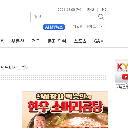
2026.08.06 (목)
ENG
中文
|
|
자금 유입에도 박스권…美 암호화폐 법안 처리 여부도 변수
시위 '62일째'..."대부분 여기서 상주"
패밀리 사이트
온열질환자 2665명·사망 23명
금융
부동산
전국
문화·연예
스포츠
GAM
두 종목에 코스피 '휘청'
3대·건물 1동 전소
리 탄도미사일 발사
10년 이상…리뉴얼이 경쟁력 가른다
유병호 구속적부심 기각
사개혁위에 보완수사권 폐지 우려 전달
수무책… 패트리엇 미사일 지원, 작년의 3분의 1
 불구속 송치
차 조사…'당정대 회의' 한동훈·방기선 수사도 속도
 절정…서울 한낮 39도
…30여분 만에 진화