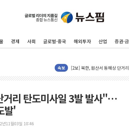
[코인 시황] 비트코인, ETF 
[르포] 39도 폭염 속 잠실 개표소 
강원·전라권 폭염중대경보 확대…
울
경제
사회
글로벌·중국
해외투자
산업
증권·
빚투·레버리지 줄었지만, 반도체 
양주 가전제품 창고서 화재…차량 
[2보] 북한, 원산서 동해상 단거
종로·중구 오피스 78%가 준공 
속보
법원, '관저 이전 봐주기 감사' 
성폭력 피해자 보호단체, 경찰수
우크라, 러 탄도미사일 공격에 속
‧단거리 탄도미사일 3발 발사"…
"5.18은 북한 지령" 설교한 목사
도발'
[종합] 특검, '양평' 원희룡 2
[내일날씨] 절기상 '입추'에 폭염
22년11월03일 10:46
제천 바이오밸리 공장 옥상서 불