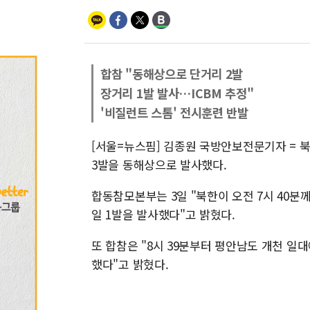
합참 "동해상으로 단거리 2발
장거리 1발 발사…ICBM 추정"
'비질런트 스톰' 전시훈련 반발
[서울=뉴스핌] 김종원 국방안보전문기자 = 
3발을 동해상으로 발사했다.
합동참모본부는 3일 "북한이 오전 7시 40
일 1발을 발사했다"고 밝혔다.
또 합참은 "8시 39분부터 평안남도 개천 
했다"고 밝혔다.