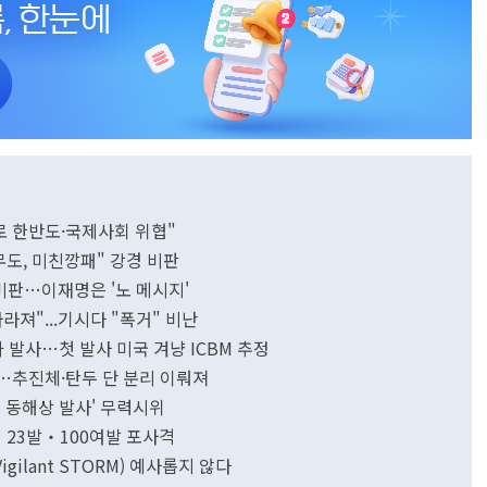
일로 한반도·국제사회 위협"
무도, 미친깡패" 강경 비판
 비판…이재명은 '노 메시지'
져"...기시다 "폭거" 비난
가 발사…첫 발사 미국 겨냥 ICBM 추정
능성…추진체·탄두 단 분리 이뤄져
일 동해상 발사' 무력시위
일 23발‧100여발 포사격
gilant STORM) 예사롭지 않다