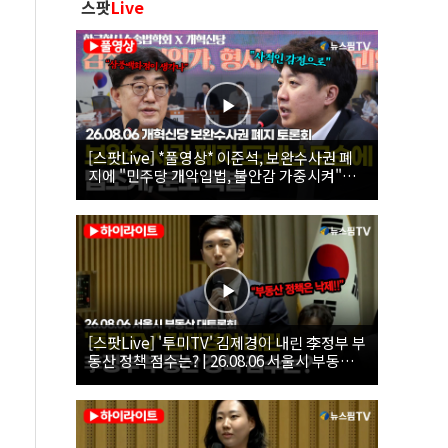
스팟
Live
[스팟Live] *풀영상* 이준석, 보완수사권 폐
지에 "민주당 개악입법, 불안감 가중시켜"｜
26.08.06 개혁신당 보완수사권 폐지 토론회
[스팟Live] '투미TV' 김제경이 내린 李정부 부
동산 정책 점수는? | 26.08.06 서울시 부동산
대토론회