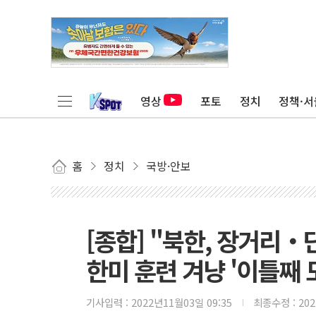
영상
포토
정치
정책·서
홈
정치
국방·안보
[종합] "북한, 장거리
한미 훈련 겨냥 '이틀째 
기사입력 :
2022년11월03일 09:35
최종수정 :
20