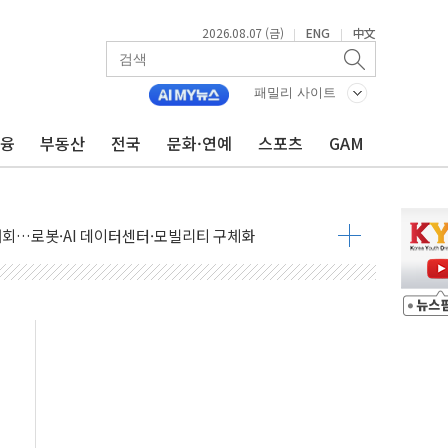
2026.08.07 (금)
ENG
中文
|
|
패밀리 사이트
금융
부동산
전국
문화·연예
스포츠
GAM
 상승… "2분기 기업 순이익 21% 증가" 전망
 나토 회원국 공격 검토… 거짓 깃발 작전"
재회…로봇·AI 데이터센터·모빌리티 구체화
·아이온큐·도어대시↑ VS 샌디스크·피그마·앱러빈↓
 반대…상법·자본시장법 개정 논의"
 차익실현 속 혼조세...웨스턴디지털·샌디스크↓
에 긴급 안보 점검회의
호르무즈 재개방 기대에 강세
조까지, 상승...호실적 보고 기업 상승세 뚜렷
인 '사파리' 공격… 시민들 공포감 극대화 전략