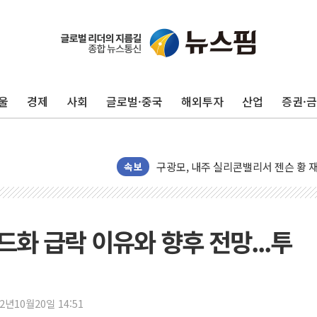
울
경제
사회
글로벌·중국
해외투자
산업
증권·
유럽증시, 견조한 실적 소화하며 대부분
리투아니아 국방 "러, 우크라 드론으로
구광모, 내주 실리콘밸리서 젠슨 황 
속보
뉴욕증시 개장 전 특징주...모더나
김정관 장관 "영업이익 N% 성과급
뉴욕증시 프리뷰, 미 주가선물 AI주
드화 급락 이유와 향후 전망...투
청와대, 북한 단거리 탄도미사일 발사
금값 7주 만에 최고…美 고용 둔화·
[인도증시] 중동 긴장 완화에 실적 호
22년10월20일 14:51
러, 1인칭시점 드론으로 우크라 민간