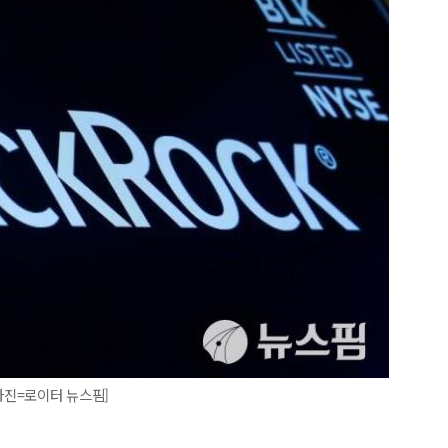
사진=로이터 뉴스핌]