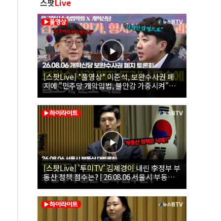
스팟
Live
[스팟Live] *풀영상* 이준석, 보완수사권 폐
지에 "민주당 개악입법, 불안감 가중시켜"｜
26.08.06 개혁신당 보완수사권 폐지 토론회
[스팟Live] '투미TV' 김제경이 내린 李정부 부
동산 정책 점수는? | 26.08.06 서울시 부동산
대토론회