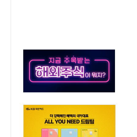
' 임시 주총 기대감에 홀로 상한가…마진 잔액은 사상 최고
버리지 위험수위…숨은 차입이 더 큰 변수"
대응 1단계 진압 중
야, 경쟁상대 中과 비교해야"
하는 '선봉'의 대민 봉사
미사일 1발 발사… 올해 10번째·42일 만 도발
 새 안보 위기… 반군·마약카르텔이 습득해 전투 활용
어선 구조
무해한 표면 부식 물질"
분만에 진화...외국인 노동자 숨져