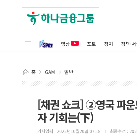
영상
포토
정치
정책·서
홈
GAM
일반
[채권 쇼크] ②영국 파운
자 기회는(下)
기사입력 :
2022년10월20일 07:18
최종수정 :
20