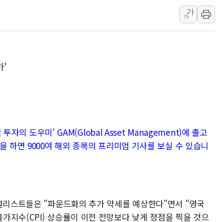
[베트남 증시] 지수 하락 속 'DGC
가
가
'월가의 황제' 다이먼 "금융시장 레
양주 섬유염색공장서 화재 1명 중상…
김정관 산업부 장관 "주 52시간 손봐
가'
해군 1함대 창설 80주년…지역과 함께
[3보] 북, 원산서 동해로 단거리 탄도
우크라 드론 전술, 중남미 콜롬비아에
동해해경, 독도 해상서 부유물 감긴 
주한미군 "오산기지 누출, 백린 아닌 
투자의 도우미' GAM(Global Asset Management)에 출고
구미 폐염산처리업체서 불 2시간30여
을 하면 9000여 해외 종목의 프리미엄 기사를 보실 수 있습니
애널리스트들은 "파운드화의 추가 약세를 예상한다"면서 "영국
가지수(CPI) 상승률이 이전 전망보다 낮게 정점을 찍을 것으