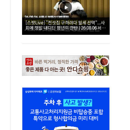
[스팟Live] "전셋집 구하려다 월세 선택"...사
회에 첫발 내디딘 청년의 한탄 | 26.08.06 서울
시 부동산 대토론회