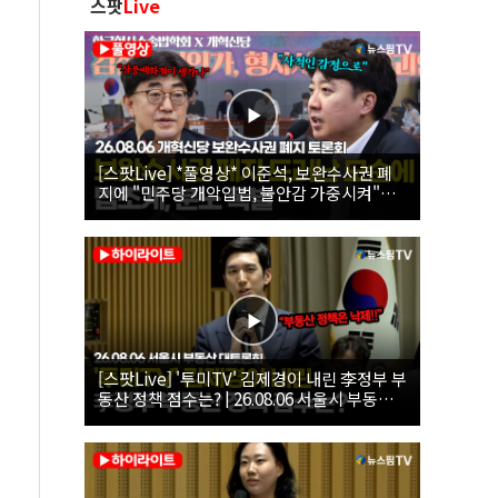
스팟
Live
[스팟Live] *풀영상* 이준석, 보완수사권 폐
지에 "민주당 개악입법, 불안감 가중시켜"｜
26.08.06 개혁신당 보완수사권 폐지 토론회
[스팟Live] '투미TV' 김제경이 내린 李정부 부
동산 정책 점수는? | 26.08.06 서울시 부동산
대토론회