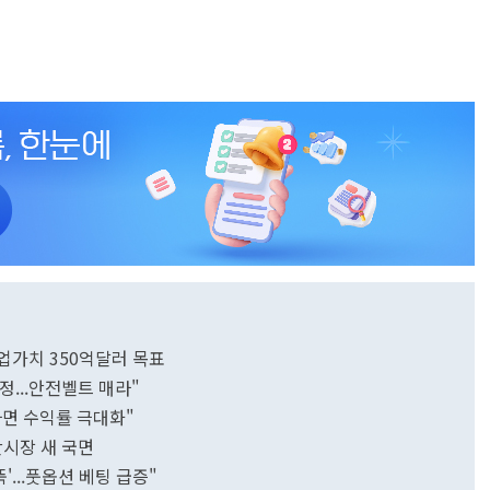
기업가치 350억달러 목표
정...안전벨트 매라"
하면 수익률 극대화"
산시장 새 국면
'...풋옵션 베팅 급증"