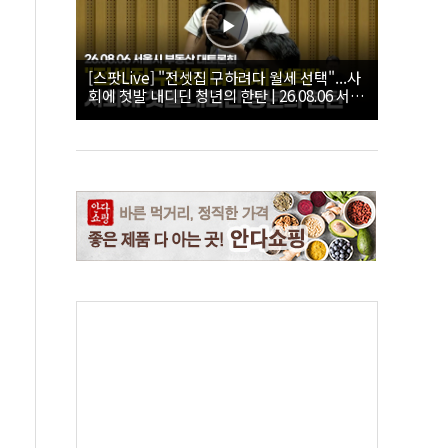
[스팟Live] "전셋집 구하려다 월세 선택"...사
회에 첫발 내디딘 청년의 한탄 | 26.08.06 서울
시 부동산 대토론회