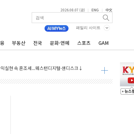
2026.08.07 (금)
ENG
中文
|
|
 나토 회원국 공격 검토… 거짓 깃발 작전"
패밀리 사이트
재회…로봇·AI 데이터센터·모빌리티 구체화
금융
부동산
전국
문화·연예
스포츠
GAM
·아이온큐·도어대시↑ VS 샌디스크·피그마·앱러빈↓
 반대…상법·자본시장법 개정 논의"
 차익실현 속 혼조세...웨스턴디지털·샌디스크↓
에 긴급 안보 점검회의
호르무즈 재개방 기대에 강세
조까지, 상승...호실적 보고 기업 상승세 뚜렷
인 '사파리' 공격… 시민들 공포감 극대화 전략
' 임시 주총 기대감에 홀로 상한가…마진 잔액은 사상 최고
버리지 위험수위…숨은 차입이 더 큰 변수"
대응 1단계 진압 중
야, 경쟁상대 中과 비교해야"