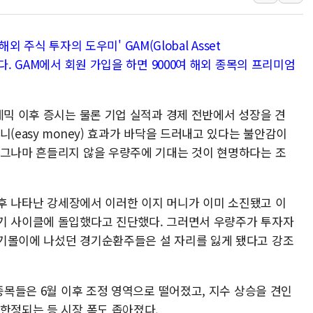
해군 1함대 창설 80주년…지역과 함께
[3보] 북, 원산서 동해로 단거리 탄도
해외 주식 투자의 도우미' GAM(Global Asset
우크라 드론 전술, 중남미 콜롬비아에
다. GAM에서 회원 가입을 하면 9000여 해외 종목의 프리미엄
동해해경, 독도 해상서 부유물 감긴 
주한미군 "오산기지 누출, 백린 아닌 
데믹 이후 증시는 물론 기업 실적과 경제 전반에서 성장을 견
구미 폐염산처리업체서 불 2시간30여
(easy money) 효과가 바닥을 드러내고 있다는 불안감이
해군과 함께하는 '불금전파, 송정' 시
 그나마 흔들리지 않을 우량주에 기대는 것이 현명하다는 조
 이후 나타난 강세장에서 이러한 이지 머니가 이미 소진됐고 이
기 사이클에 돌입했다고 진단했다. 그러면서 우량주가 투자자
기몰이에 나섰던 경기순환주들은 설 자리를 잃게 됐다고 강조
 종목들은 6월 이후 조정 영역으로 떨어졌고, 지수 상승을 견인
한정되는 등 시장 폭도 좁아졌다.