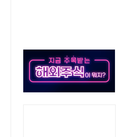
하는 '선봉'의 대민 봉사
미사일 1발 발사… 올해 10번째·42일 만 도발
 새 안보 위기… 반군·마약카르텔이 습득해 전투 활용
어선 구조
무해한 표면 부식 물질"
분만에 진화...외국인 노동자 숨져
즌2