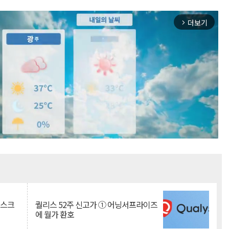
더보기
arrow_forward_ios
Mute
리스크
퀄리스 52주 신고가 ① 어닝서프라이즈
에 월가 환호