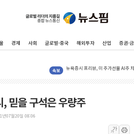
리투아니아 국방 "러, 우크라 드론으로
구광모, 내주 실리콘밸리서 젠슨 황 
울
경제
사회
글로벌·중국
해외투자
산업
증권·
뉴욕증시 개장 전 특징주...모더나
김정관 장관 "영업이익 N% 성과급
뉴욕증시 프리뷰, 미 주가선물 AI주
청와대, 북한 단거리 탄도미사일 발사
속보
금값 7주 만에 최고…美 고용 둔화·
[인도증시] 중동 긴장 완화에 실적 호
러, 1인칭시점 드론으로 우크라 민간
증시, 믿을 구석은 우량주
[베트남 증시] 지수 하락 속 'DGC
'월가의 황제' 다이먼 "금융시장 레
21년07월20일 08:06
양주 섬유염색공장서 화재 1명 중상…
가
가
김정관 산업부 장관 "주 52시간 손봐