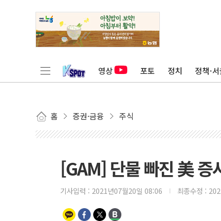
영상
포토
정치
정책·서
홈
증권·금융
주식
[GAM] 단물 빠진 美 
기사입력 :
2021년07월20일 08:06
최종수정 :
20