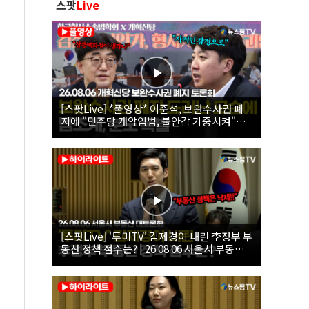
스팟
Live
[스팟Live] *풀영상* 이준석, 보완수사권 폐
지에 "민주당 개악입법, 불안감 가중시켜"｜
26.08.06 개혁신당 보완수사권 폐지 토론회
[스팟Live] '투미TV' 김제경이 내린 李정부 부
동산 정책 점수는? | 26.08.06 서울시 부동산
대토론회