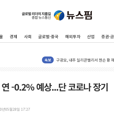
울
경제
사회
글로벌·중국
해외투자
산업
증권·
유럽증시, 견조한 실적 소화하며 대부분
리투아니아 국방 "러, 우크라 드론으로
구광모, 내주 실리콘밸리서 젠슨 황 
속보
뉴욕증시 개장 전 특징주...모더나
김정관 장관 "영업이익 N% 성과급
뉴욕증시 프리뷰, 미 주가선물 AI주
연 -0.2% 예상...단 코로나 장기
청와대, 북한 단거리 탄도미사일 발사
금값 7주 만에 최고…美 고용 둔화·
[인도증시] 중동 긴장 완화에 실적 호
러, 1인칭시점 드론으로 우크라 민간
20년05월28일 17:27