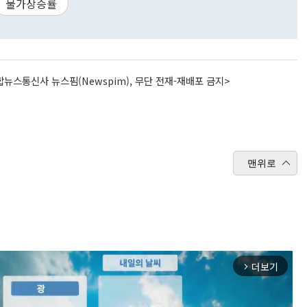
물가상승률
뉴스통신사 뉴스핌(Newspim), 무단 전재-재배포 금지>
맨위로
더보기
arrow_forward_ios