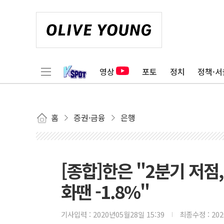
영상
포토
정치
정책·서
홈
증권·금융
은행
[종합]한은 "2분기 저점, 
화땐 -1.8%"
기사입력 :
2020년05월28일 15:39
최종수정 :
20