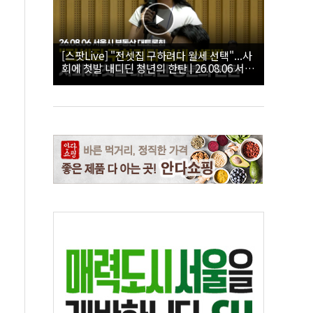
[스팟Live] "전셋집 구하려다 월세 선택"...사
회에 첫발 내디딘 청년의 한탄 | 26.08.06 서울
시 부동산 대토론회