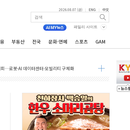
2026.08.07 (금)
ENG
中文
|
|
패밀리 사이트
금융
부동산
전국
문화·연예
스포츠
GAM
 상승… "2분기 기업 순이익 21% 증가" 전망
 나토 회원국 공격 검토… 거짓 깃발 작전"
재회…로봇·AI 데이터센터·모빌리티 구체화
·아이온큐·도어대시↑ VS 샌디스크·피그마·앱러빈↓
 반대…상법·자본시장법 개정 논의"
 차익실현 속 혼조세...웨스턴디지털·샌디스크↓
에 긴급 안보 점검회의
호르무즈 재개방 기대에 강세
조까지, 상승...호실적 보고 기업 상승세 뚜렷
인 '사파리' 공격… 시민들 공포감 극대화 전략