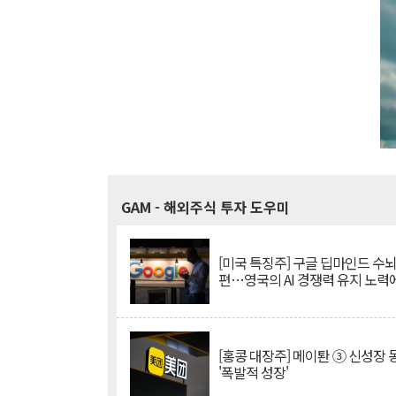
GAM
- 해외주식 투자 도우미
[미국 특징주] 구글 딥마인드 수
편…영국의 AI 경쟁력 유지 노력
[홍콩 대장주] 메이퇀 ③ 신성장
'폭발적 성장'