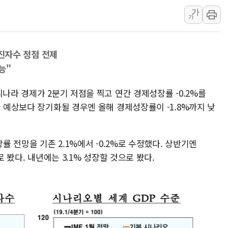
[베트남 증시] 지수 하락 속 'DGC
가
'월가의 황제' 다이먼 "금융시장 레
가
양주 섬유염색공장서 화재 1명 중상…
김정관 산업부 장관 "주 52시간 손봐
 확진자수 정점 전제
해군 1함대 창설 80주년…지역과 함께
능"
[3보] 북, 원산서 동해로 단거리 탄도
우크라 드론 전술, 중남미 콜롬비아에
리나라 경제가 2분기 저점을 찍고 연간 경제성장률 -0.2%를
가 예상보다 장기화될 경우엔 올해 경제성장률이 -1.8%까지 낮
동해해경, 독도 해상서 부유물 감긴 
주한미군 "오산기지 누출, 백린 아닌 
구미 폐염산처리업체서 불 2시간30여
장률 전망을 기존 2.1%에서 -0.2%로 수정했다. 상반기엔
로 봤다. 내년에는 3.1% 성장할 것으로 봤다.