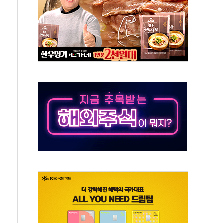
' 임시 주총 기대감에 홀로 상한가…마진 잔액은 사상 최고
버리지 위험수위…숨은 차입이 더 큰 변수"
대응 1단계 진압 중
야, 경쟁상대 中과 비교해야"
하는 '선봉'의 대민 봉사
미사일 1발 발사… 올해 10번째·42일 만 도발
 새 안보 위기… 반군·마약카르텔이 습득해 전투 활용
어선 구조
무해한 표면 부식 물질"
분만에 진화...외국인 노동자 숨져