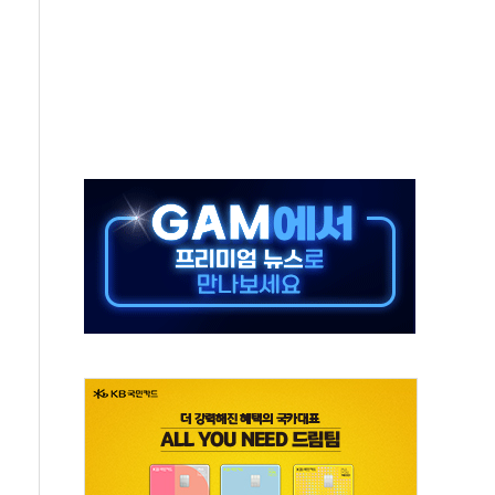
것"
지대' 우려
타진
청래 '격차 확대'
최고치
 요구
낮아지며 상승… STOXX 600 지수는 나흘 연속 최고치
세