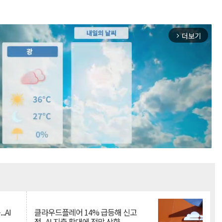
더보기
arrow_forward_ios
Mute
.AI
클라우드플레어 14% 급등해 신고
점...AI 지출 확대에 전망 상향