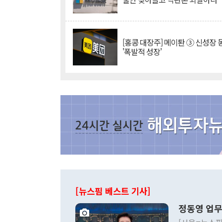
[홍콩 대장주] 메이퇀 ③ 신성장
'폭발적 성장'
[뉴스핌 베스트 기사]
정동영 업무