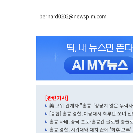
bernard0202@newspim.com
[관련기사]
美 고위 관계자 "홍콩, '정당치 않은 무력사용
[종합] 홍콩 경찰, 이공대서 최루탄 쏘며 진
홍콩 사태, 중국 본토-홍콩간 글로벌 충돌
홍콩 경찰, 시위대와 대치 끝에 '최후 보루'