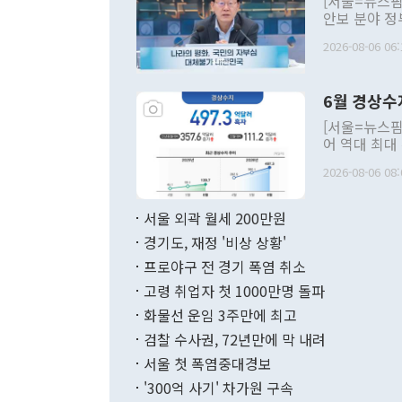
[서울=뉴스핌
안보 분야 정
평화공존 발전
2026-08-06 06:
발언 중에는 
언한 것이 있
령은 공개적으
6월 경상수
주의적 희망에
관의 대북 정
[서울=뉴스핌
관 부처 장관
어 역대 최대
관의 무리한 
출 호조로 월
다. [정동영 통일부 장관이 지난달 23일 오후 서울 종로구 정부서울청사에
2026-08-06 08:
료=한국은행] 한국은행이 6일 발표한 '2026년 6월 국제수지(잠정)'에
서 취임 1주년 
면 지난 6월
부 장관 권한
1000만달러
서울 외곽 월세 200만원
발전 구상'을
이에 따라 올
적 갈등 해결
경기도, 재정 '비상 상황'
했다. 경상수
결과 혐오의 
9000만달러
프로야구 전 경기 폭염 취소
년간의 CVI
지 기준 상품
고령 취업자 첫 1000만명 돌파
무너졌다고도 
며 월간 기준
현실을 바꾸는
달러로 38.
화물선 운임 3주만에 최고
를 평화 체제
196.9% 급
검찰 수사권, 72년만에 막 내려
함께 4자 대
수출은 160
지만 이 대통
서울 첫 폭염중대경보
(18.6%) 
화공존 정책이
했다. 통관 기
'300억 사기' 차가원 구속
다"고 지적했
(16.4%)