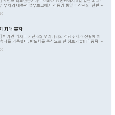
] 유신모 외교전문기자 = 청와대 영빈관에서 5일 열린 외교·
부 부처의 대통령 업무보고에서 정동영 통일부 장관의 '한반도
 구상'과 업무보고 발언이 논란을 빚고 있다. 이날 정 장관의
10
정부 내 조율을 거치지 않은 사안을 정책으로 추진하겠다고 공
는가 하면 사실 관계에 맞지 않은 설명도 있었다. 이재명 대통
로 신중을 기해 달라고 경고했고, 조현 외교부 장관은 '이상
지 최대 흑자
 근거한 비현실적 구상'이라는 비판을 내놨다. 그동안 정 장
책 관련 발언이 물의를 빚은 적은 여러 번 있지만 대통령과 유
] 박가연 기자 = 지난 6월 우리나라의 경상수지가 전월에 이
이 공개적으로 부정적 입장을 표명한 것은 이례적이다. 정 장
 흑자를 기록했다. 반도체를 중심으로 한 정보기술(IT) 품목 수
대북 접근법과 월권을 제어해야 한다는 목소리도 높아지고 있
간 상품수출이 처음으로 1000억달러를 넘어선 영향이다. [자
00
 따르
기자간담회를 하고 있다. [사진=통일부] 2026.07.23 ◆통일
 경상수지는 497억3000만달러 흑자로 집계됐다. 전월(386억
 넘어선 주장 정 장관은 이날 업무보고에서 '한반도 평화공존
)에 이어 두 달 연속 월간 기준 역대 최대 기록을 갈아치웠다.
 설명하면서 이재명 정부 2년차 핵심 과제로 상호 존중·평화
해 상반기 누적 경상수지 흑자는 1910억1000만달러를 기록
·핵 없는 한반도 등 3대 기본 방향을 제시했다. 정 장관은 "대
지 흑자를 견인한 것은 상품수지다. 6월 상품수지는 478억
언어는 멈춰야 한다"면서 주적 용어 대체를 주장했다. 지난 25
 흑자를 기록하며 전월에 이어 역대 최대를 다시 썼다. 국제수
D(완전하고 검증가능하며 되돌릴 수 없는 비핵화) 구도는 이미
수출은 1123억7000만달러로 전년 동월 대비 84.5% 증가하
했다. 또 "현 시점에서 흘러간 선(先)비핵화만 되뇌는 것은
 처음으로 1000억달러를 넘어섰다. 상품수입은 644억8000만
 데 힘이 되지 않는다"고 주장했다. 정 장관은 또 "정전 체제
6% 늘었다. 통관 기준으로는 반도체 수출이 전년 동월 대비
로 바꾸는 논의에 착수하겠다"면서 "북·미 정상회담 견인과
증했고 컴퓨터·주변기기(SSD)는 282.7% 증가했다. IT 품목
화의 동력을 확보하기 위해 최선을 다할 것"이라고 말했다. 하
.4% 늘었으며 비IT 품목도 ▲석유제품(47.5%) ▲화공품
령은 정 장관의 구상에 대부분 제동을 걸었다. 이 대통령은 "평
▲철강제품(17.9%) ▲승용차(6.1%) 등을 중심으로 18.6% 증가
 정치적으로 악용되는 측면이 있다"며 "많이 조심하셔야 한
준 수입은 ▲원자재(30.5%) ▲자본재(35.3%) ▲소비재
다. 북한을 다른 이름으로 불러야 한다는 주장에는 "표현에 꼬
가 모두 늘었다. 서비스수지는 12억9000만달러 적자를 기록해 전