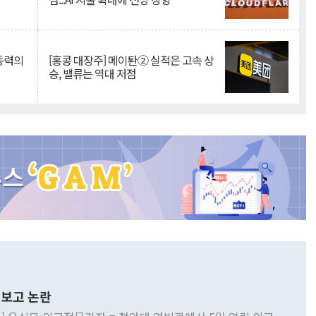
 동력의
[홍콩 대장주] 메이퇀② 실적은 고속 상
승, 밸류는 역대 저점
보고 논란