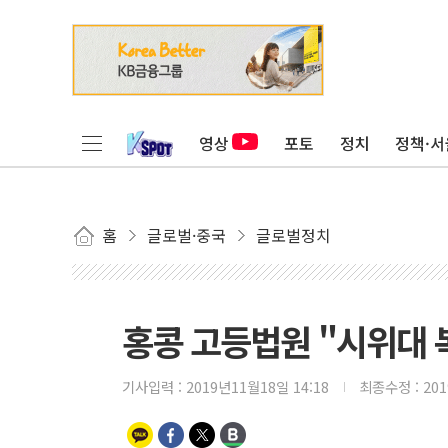
영상
포토
정치
정책·서
홈
글로벌·중국
글로벌정치
홍콩 고등법원 "시위대 
기사입력 :
2019년11월18일 14:18
최종수정 :
20