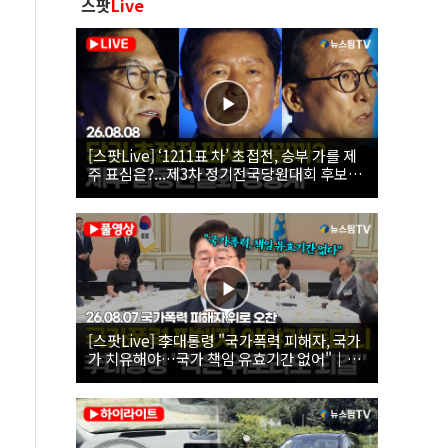
스팟
Live
[스팟Live] ‘1211표 차’ 초접전, 승부 가를 제
주 표심은?...제3차 정기전국당원대회 후보자
제주 합동연설회 생중계 | 26.08.08
[스팟Live] 李대통령 "국가폭력 피해자, 국가
가 치유해야…국가 책임 유효기간 없어"｜
26.08.07 국가폭력 피해자 위로 오찬