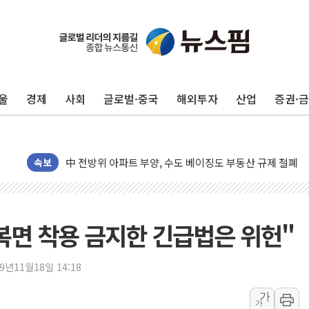
울
경제
사회
글로벌·중국
해외투자
산업
증권·
동해중부 전 해상 풍랑주의보…10일까지 최대 3.5m 높은
연일 폭염에 온열질환 사망 23명…정부, 비상대응기구 가
中 전방위 아파트 부양, 수도 베이징도 부동산 규제 철폐
인제 용대리 계곡서 수위 상승으로 피서객 7명 고립…전원
속보
동해시, 11~14일 '별똥별 멍' 운영…페르세우스 유성우 
강원 중·남부 동해안 시간당 50mm 이상 폭우…호우경보
청양 밭에서 일하던 90대 숨져…온열질환 여부 조사
복면 착용 금지한 긴급법은 위헌"
폭염에 車 운전면허 기능시험 오전 집중 편성…체감온도 3
李대통령, 'ISA·주가누르기 방지법' 전면 재검토 지시
19년11월18일 14:18
'호우 특보' 경북 울진 시간당 20~30mm 강한 비...가뭄 
가
가
주말 무더위·열대야 지속…내륙 곳곳 소나기