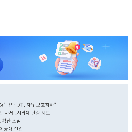
' 규탄...中, 자유 보호하라"
압 나서...시위대 탈출 시도
로 확산 조짐
 이공대 진입