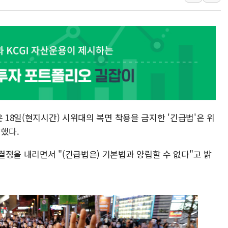
오세훈 "용산공원 주택 검토, 민주당 스스로 원칙 뒤집는 
충북 주말 무더위 지속…청주·진천 35도, 곳곳 소나기
10월 보완수사권 폐지·공소청 출범…피해자들 '범죄 사각
한상협, 업계 개인정보 보안 새판 짠다…'자율규제단체' 
민주당, 오늘 제주·인천 경선 발표...김민석 '재역전' vs 정
뉴욕증시, 고용 쇼크에 금리 인상 우려 후퇴…S&P500 
트럼프, 쿡 연준 이사 해임 재추진…"26일까지 의혹 소명"
 18일(현지시간) 시위대의 복면 착용을 금지한 '긴급법'은 위
유럽증시, 美 고용 예상 밖 부진에 연준 금리 인상 가능성 
했다.
미 연준 매파 기세 꺾이나…고용 감소에 9월 동결 전망 우
정을 내리면서 "(긴급법은) 기본법과 양립할 수 없다"고 밝