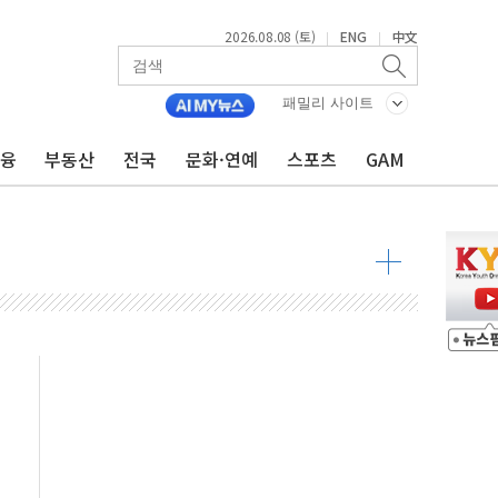
2026.08.08 (토)
ENG
中文
|
|
패밀리 사이트
금융
부동산
전국
문화·연예
스포츠
GAM
 물결
동
 구조
관측
 발효
8도 넘으면 중단
해소될 듯