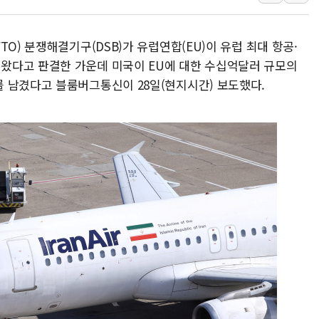
인천서 말다툼 중 어머니 흉기
'화합' 꺼낸 김민석에 '뻔뻔
O) 분쟁해결기구(DSB)가 유럽연합(EU)이 유럽 최대 항공·
李대통령, ISA 개편 재검토 
왔다고 판결한 가운데 미국이 EU에 대한 수십억달러 규모의
동해중부 전 해상 풍랑주의보…
 남겼다고 블룸버그통신이 28일(현지시간) 보도했다.
연일 폭염에 온열질환 사망 
中 전방위 아파트 부양, 수도
인제 용대리 계곡서 수위 상