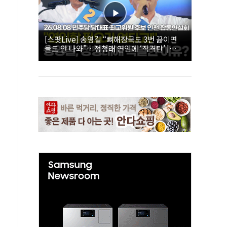
[스팟Live] 송영길 “뼈해장국도 3번 끓이면
물도 안 나와”…정청래 연임에 ‘직격탄’ |
26.08.08 더불어민주당 당대표·최고위원 후
보 인천 합동연설회