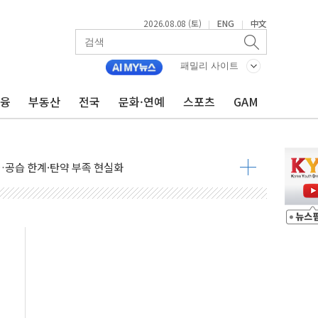
2026.08.08 (토)
ENG
中文
|
|
 정청래에 승리...47.75% vs 42.08%
패밀리 사이트
과 발표...김민석 47.75% 정청래 42.08%
금융
부동산
전국
문화·연예
스포츠
GAM
표...김민석 45.09% 정청래 43.27% 송영길 11.63%
표...김민석 52.64% 정청래 39.89% 송영길 7.47%
0~8.14)
…공습 한계·탄약 부족 현실화
50㎜ 폭우…강원 동해안 강한 비 이어져
 환경미화원 수거차에 치여 사망
동…60대 남성 2명 숨져
보는 일 없게"…'결혼 페널티' 22개 과제 손본다
터보트 전복…1명 사망·1명 실종
의 날 참석..."국제적 시민 연대로 목소리 내야"
 실종 60대 나흘만에 숨진 채 발견