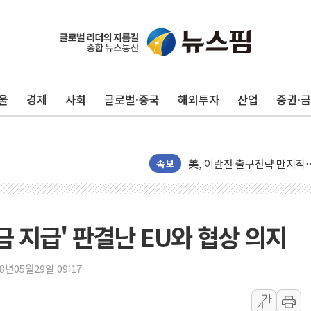
김민석, 2주차 제주·인천 경선서
[속보] 민주, 제주·인천 경선 결
울
경제
사회
글로벌·중국
해외투자
산업
증권·
[속보] 민주, 인천 경선 결과 발
[속보] 민주, 제주 경선 결과 발
이번주 국내 주요 금융일정(8.1
美, 이란전 출구전략 만지작
속보
강릉·동해·삼척 시간당 최대 
폐기물 수거하다 참변…60대
서울 중랑구 주택가서 흉기 난
금 지급' 판결난 EU와 협상 의지
李대통령 "결혼 때문에 손해 
여수 오동도 인근 해상서 모
18년05월29일 09:17
추미애, '위안부' 피해자 기림
가
인천 선재도 갯벌서 해루질 중
가