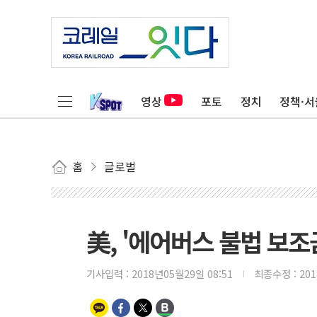
영상
포토
정치
정책·서
홈
글로벌
美, '에어버스 불법 보조
기사입력 :
2018년05월29일 08:51
최종수정 :
20