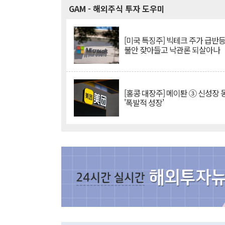
GAM
- 해외주식 투자 도우미
[미국 특징주] 빅테크 주가 급반등..
불안 잦아들고 낙관론 되살아나
[홍콩 대장주] 메이퇀 ③ 신성장
'폭발적 성장'