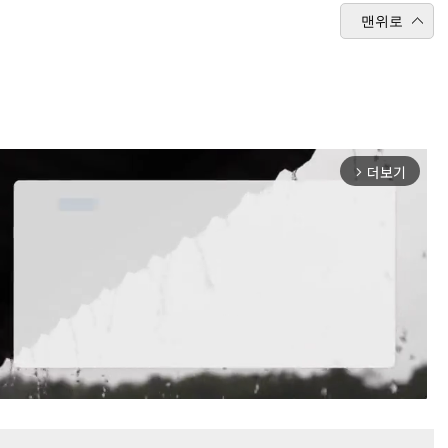
맨위로
더보기
arrow_forward_ios