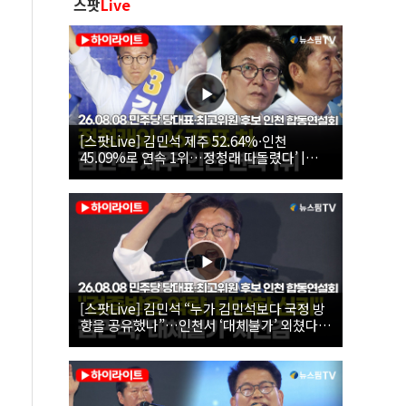
스팟
Live
[스팟Live] 김민석 제주 52.64%·인천
45.09%로 연속 1위…정청래 따돌렸다’ |
26.08.08 더불어민주당 당대표·최고위원 후
보 인천 합동연설회
[스팟Live] 김민석 “누가 김민석보다 국정 방
향을 공유했나”…인천서 ‘대체불가’ 외쳤다 |
26.08.08 더불어민주당 당대표·최고위원 후
보 인천 합동연설회