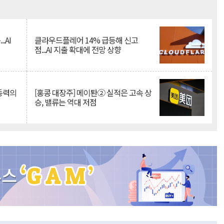
Mute
.AI
클라우드플레어 14% 급등해 신고
점...AI 지출 확대에 전망 상향
 동력의
[홍콩 대장주] 메이퇀② 실적은 고속 상
승, 밸류는 역대 저점