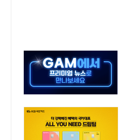
 살해 10대 아들 체포
' 받아친 정청래…제주 연설서 신경전 고조
지시…與 "적극 환영"·野 "졸속 국정"
10일까지 최대 3.5m 높은 물결
23명…정부, 비상대응기구 가동
 베이징도 부동산 규제 철폐
승으로 피서객 7명 고립…전원 구조