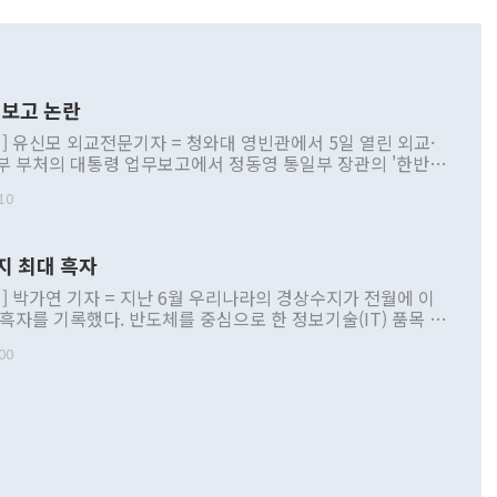
보고 논란
] 유신모 외교전문기자 = 청와대 영빈관에서 5일 열린 외교·
부 부처의 대통령 업무보고에서 정동영 통일부 장관의 '한반도
 구상'과 업무보고 발언이 논란을 빚고 있다. 이날 정 장관의
10
정부 내 조율을 거치지 않은 사안을 정책으로 추진하겠다고 공
는가 하면 사실 관계에 맞지 않은 설명도 있었다. 이재명 대통
로 신중을 기해 달라고 경고했고, 조현 외교부 장관은 '이상
지 최대 흑자
 근거한 비현실적 구상'이라는 비판을 내놨다. 그동안 정 장
책 관련 발언이 물의를 빚은 적은 여러 번 있지만 대통령과 유
] 박가연 기자 = 지난 6월 우리나라의 경상수지가 전월에 이
이 공개적으로 부정적 입장을 표명한 것은 이례적이다. 정 장
 흑자를 기록했다. 반도체를 중심으로 한 정보기술(IT) 품목 수
대북 접근법과 월권을 제어해야 한다는 목소리도 높아지고 있
간 상품수출이 처음으로 1000억달러를 넘어선 영향이다. [자
00
 따르
기자간담회를 하고 있다. [사진=통일부] 2026.07.23 ◆통일
 경상수지는 497억3000만달러 흑자로 집계됐다. 전월(386억
 넘어선 주장 정 장관은 이날 업무보고에서 '한반도 평화공존
)에 이어 두 달 연속 월간 기준 역대 최대 기록을 갈아치웠다.
 설명하면서 이재명 정부 2년차 핵심 과제로 상호 존중·평화
해 상반기 누적 경상수지 흑자는 1910억1000만달러를 기록
·핵 없는 한반도 등 3대 기본 방향을 제시했다. 정 장관은 "대
지 흑자를 견인한 것은 상품수지다. 6월 상품수지는 478억
언어는 멈춰야 한다"면서 주적 용어 대체를 주장했다. 지난 25
 흑자를 기록하며 전월에 이어 역대 최대를 다시 썼다. 국제수
D(완전하고 검증가능하며 되돌릴 수 없는 비핵화) 구도는 이미
수출은 1123억7000만달러로 전년 동월 대비 84.5% 증가하