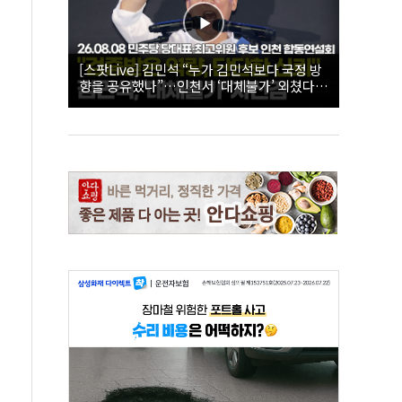
[스팟Live] 김민석 “누가 김민석보다 국정 방
향을 공유했나”…인천서 ‘대체불가’ 외쳤다 |
26.08.08 더불어민주당 당대표·최고위원 후
보 인천 합동연설회