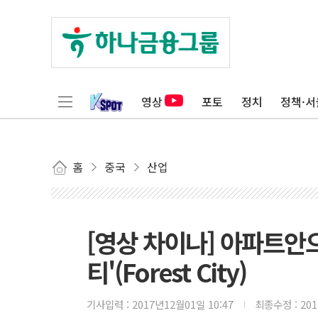
영상
포토
정치
정책·서
홈
중국
산업
[영상 차이나] 아파트안으
티'(Forest City)
기사입력 :
2017년12월01일 10:47
최종수정 :
20