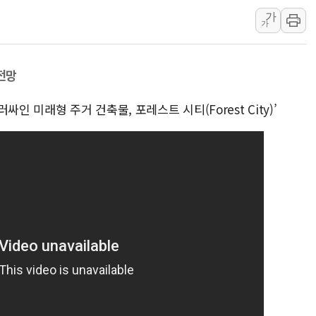
가
폐기물 수거하다 참변…60대
가
서울 중랑구 주택가서 흉기 난
李대통령 "결혼 때문에 손해 
전망
여수 오동도 인근 해상서 모
추미애, '위안부' 피해자 기림
인 미래형 주거 건축물, 포레스트 시티(Forest City)’
인천 선재도 갯벌서 해루질 중
인천서 말다툼 중 어머니 흉기
'화합' 꺼낸 김민석에 '뻔뻔
李대통령, ISA 개편 재검토 