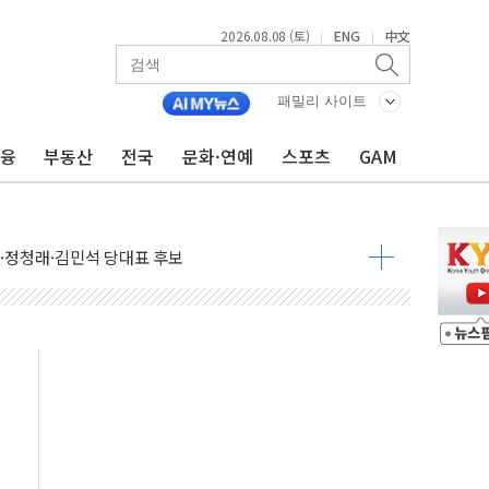
2026.08.08 (토)
ENG
中文
|
|
패밀리 사이트
금융
부동산
전국
문화·연예
스포츠
GAM
산사태 주의보'...경북도, 호우 피해·통제구간 없어
%p' 차 재역전 성공...金 45.42% vs 鄭 44.56%
·정청래·김민석 당대표 후보
 정청래에 승리...47.75% vs 42.08%
과 발표...김민석 47.75% 정청래 42.08%
표...김민석 45.09% 정청래 43.27% 송영길 11.63%
표...김민석 52.64% 정청래 39.89% 송영길 7.47%
0~8.14)
…공습 한계·탄약 부족 현실화
50㎜ 폭우…강원 동해안 강한 비 이어져