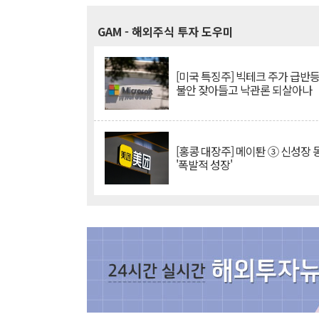
GAM
- 해외주식 투자 도우미
[미국 특징주] 빅테크 주가 급반등..
불안 잦아들고 낙관론 되살아나
[홍콩 대장주] 메이퇀 ③ 신성장
'폭발적 성장'