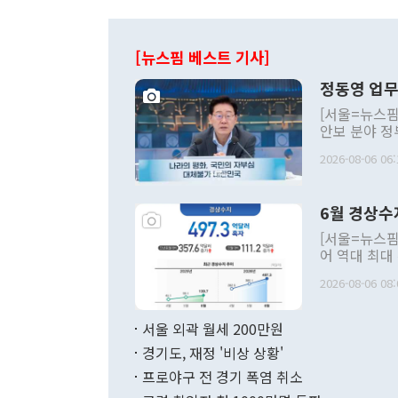
[뉴스핌 베스트 기사]
정동영 업무
[서울=뉴스핌
안보 분야 정
평화공존 발전
2026-08-06 06:
발언 중에는 
언한 것이 있
령은 공개적으
6월 경상수
주의적 희망에
관의 대북 정
[서울=뉴스핌
관 부처 장관
어 역대 최대
관의 무리한 
출 호조로 월
다. [정동영 통일부 장관이 지난달 23일 오후 서울 종로구 정부서울청사에
2026-08-06 08:
료=한국은행] 한국은행이 6일 발표한 '2026년 6월 국제수지(잠정)'에
서 취임 1주년 
면 지난 6월
부 장관 권한
1000만달러
서울 외곽 월세 200만원
발전 구상'을
이에 따라 올
적 갈등 해결
경기도, 재정 '비상 상황'
했다. 경상수
결과 혐오의 
9000만달러
프로야구 전 경기 폭염 취소
년간의 CVI
지 기준 상품