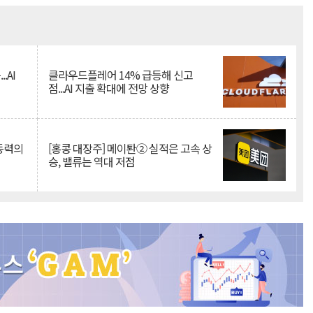
Mute
.AI
클라우드플레어 14% 급등해 신고
점...AI 지출 확대에 전망 상향
 동력의
[홍콩 대장주] 메이퇀② 실적은 고속 상
승, 밸류는 역대 저점