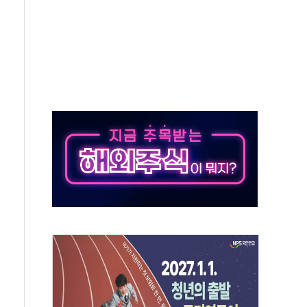
 환경미화원 수거차에 치여 사망
동…60대 남성 2명 숨져
보는 일 없게"…'결혼 페널티' 22개 과제 손본다
터보트 전복…1명 사망·1명 실종
의 날 참석..."국제적 시민 연대로 목소리 내야"
 실종 60대 나흘만에 숨진 채 발견
 살해 10대 아들 체포
' 받아친 정청래…제주 연설서 신경전 고조
지시…與 "적극 환영"·野 "졸속 국정"