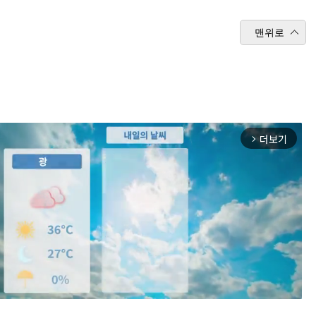
맨위로
더보기
arrow_forward_ios