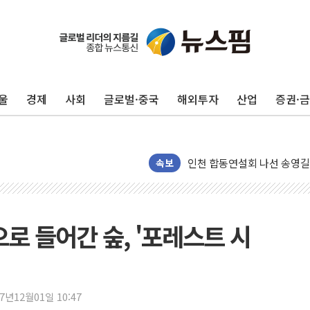
울
경제
사회
글로벌·중국
해외투자
산업
증권·
울진·영덕 '호우특보'-포항 '
[종합] 김민석, 정청래에 '0.86
인천 합동연설회 나선 송영길
김민석, 2주차 제주·인천 경선서
속보
인사하는 김민석 당대표 후보
[속보] 민주, 제주·인천 경선 결
[속보] 민주, 인천 경선 결과 발
로 들어간 숲, '포레스트 시
[속보] 민주, 제주 경선 결과 발
이번주 국내 주요 금융일정(8.1
美, 이란전 출구전략 만지작
17년12월01일 10:47
강릉·동해·삼척 시간당 최대 