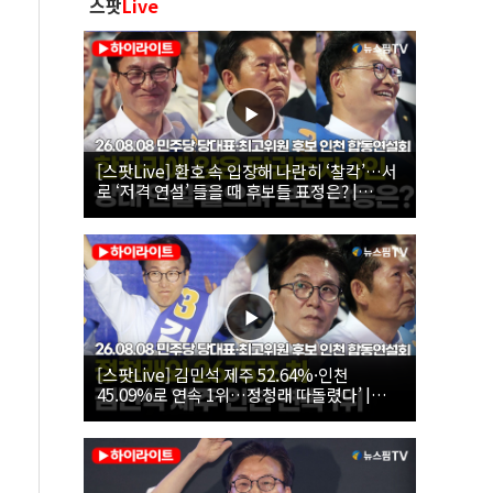
스팟
Live
[스팟Live] 환호 속 입장해 나란히 ‘찰칵’…서
로 ‘저격 연설’ 들을 때 후보들 표정은? |
26.08.08 더불어민주당 당대표·최고위원 후
보 인천 합동연설회
[스팟Live] 김민석 제주 52.64%·인천
45.09%로 연속 1위…정청래 따돌렸다’ |
26.08.08 더불어민주당 당대표·최고위원 후
보 인천 합동연설회