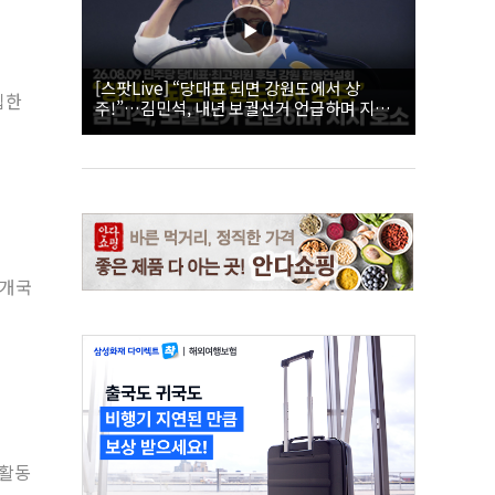
[스팟Live] “당대표 되면 강원도에서 상
집한
주!”…김민석, 내년 보궐선거 언급하며 지지
호소 | 26.08.09 더불어민주당 당대표·최고위
원 후보 강원 합동연설회
7개국
 활동