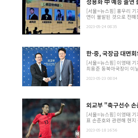
정용화 中 예능 출연 
[서울=뉴스핌] 홍우리 기
연이 불발된 것으로 전해졌
2023-05-24 08:35
한·중, 국장급 대면
[서울=뉴스핌] 이영태 기
최용준 동북아국장이 이날
2023-05-23 08:04
외교부 "축구선수 손
[서울=뉴스핌] 이영태 기
표 손준호와 관련해 현지 
2023-05-18 16:56