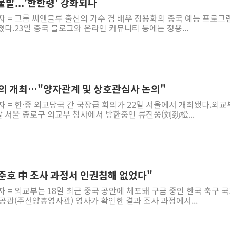
불발...'한한령' 강화되나
자 = 그룹 씨앤블루 출신의 가수 겸 배우 정용화의 중국 예능 프로그
다.23일 중국 블로그와 온라인 커뮤니티 등에는 정용...
회의 개최…"양자관계 및 상호관심사 논의"
자 = 한·중 외교당국 간 국장급 회의가 22일 서울에서 개최됐다.외
 서울 종로구 외교부 청사에서 방한중인 류진쑹(刘劲松...
준호 中 조사 과정서 인권침해 없었다"
자 = 외교부는 18일 최근 중국 공안에 체포돼 구금 중인 한국 축구 
공관(주선양총영사관) 영사가 확인한 결과 조사 과정에서...