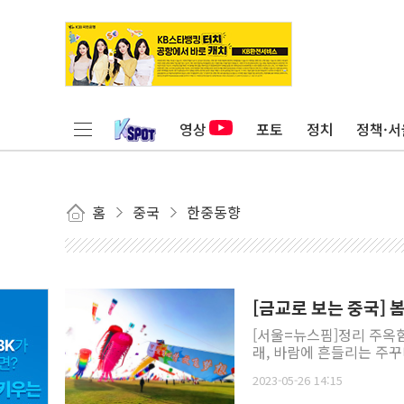
영상
포토
정치
정책·서
홈
중국
한중동향
[
[서울=뉴스핌]정리 주옥함
래, 바람에 흔들리는 주꾸
2023-05-26 14:15