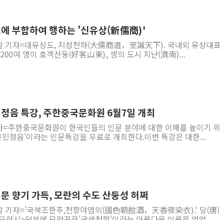
경인고속도로서 차량 4대 연
"AI가 먼저 알아채고 고친
도에 부합하여 행하는 '신유상(新儒商)'
삼성전자, 美국립연구소와 
함 기자=대유상도, 지성천하(大儒商道，至誠天下). 국내외 유상대표
1200여 명이 호객산둥(好客山東), 샘의 도시 지난(濟南)...
[인사] 국무조정실·국무
롯데백화점, 앰배서더 2기
한수원 "폭염 속 전력수급
박형수 의원 '선관위 견제·감
한중 인쇄문화와 훈민정음 특강, 주한중국문화원 6월7일 개최
장동혁, 李 대통령에 "결혼
자=주한중국문화원이 한국인들의 인문 분야에 대한 이해를 높이기 
정부, 독도 조사활동 日 항
훈민정음'이라는 인문특강을 무료로 개최한다.이번 특강은 대한...
인문 향기 가득, 모란의 수도 산둥성 허쩌
함 기자='국색조한주,천향야염의(國色朝酣酒，天香夜染衣).' 당(唐
모란시>덕분에 모란꽃은'국색천향'이라는 아름다운 이름을 얻었...