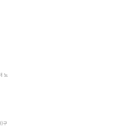
터 노
州)구