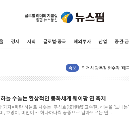
울
경제
사회
글로벌·중국
해외투자
산업
증권·
최태원, 노소영에 9440
하나금융, 명동 소상공인에 
인천시 광복절 현수막 '태
병무청, 보충역 전면 손질…
속보
홈플러스發 대형마트 판매,
윤준병·이해민 의원, '정부
'호우·산사태 주의보' 울진 
금교로 보는 중국] 봄하늘 수놓는 환상적인 동화세계 웨이팡 연 축제
여야, 황희 '버스 하우스' 
 기자=파란 하늘로 치솟는 '푸싱호(復興號)'고속철, 하늘을 '노니는'
풀무원재단, '국제과학연극제
미, 호랑이, 미인어… 하나하나씩 공중으로 날아오르는 연...
현대그린푸드 '텍사스로드하
與 "세제개편안 8월 말 당