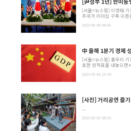
[尹정부 1년] 한미
[서울=뉴스핌] 이영태 
추국가 리더십 구축 ④튼튼
2023-05-09 06:05
中 올해 1분기 경제 성
[서울=뉴스핌] 홍우리 기
호한 성적표를 내놓으면서 
2023-05-03 15:39
[사진] 거리공연 즐
...
2023-05-03 08:16