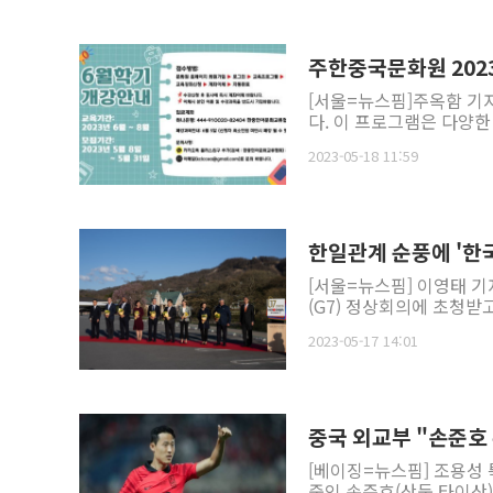
주한중국문화원 202
[서울=뉴스핌]주옥함 기자
다. 이 프로그램은 다양한
2023-05-18 11:59
한일관계 순풍에 '한국
[서울=뉴스핌] 이영태 기
(G7) 정상회의에 초청받고
2023-05-17 14:01
중국 외교부 "손준호
[베이징=뉴스핌] 조용성
중인 손준호(산둥 타이산)