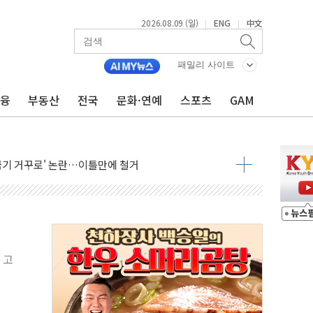
2026.08.09 (일)
ENG
中文
|
|
패밀리 사이트
금융
부동산
전국
문화·연예
스포츠
GAM
억 지급 확정되나…재상고 앞두고 막판 셈법
'행복상자' 전달
극기 거꾸로' 논란…이틀만에 철거
 예술·체육요원 최대 33% 감축
 역대 최대폭 감소한 9.4%↓…유통업계 양극화 심화
 특사'로 콜롬비아 대통령 취임식 참석
시간당 30mm 강한 비...호우 피해 없어
공방…野 "청년 우롱 기괴" vs 與 "송구한 해프닝"
 고
 2026'서 어린이 과학연극 2편 수상
우스' 잠실점, 직장인 핫플레이스로 부상
정 조율 완료…초고가·비거주 1주택 등 여론 수렴"