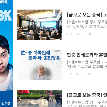
[금교로 보는 중국] 
[서울=뉴스핌]정리 주옥
문가, 학자, 기업 엘리트 
2023-05-26 14:00
[서울=뉴스핌]주옥함 기
'한-중 기록인쇄 문화와 
2023-05-26 13:23
[금교로 보는 중국] 
[서울=뉴스핌]정리 주옥
시인 이정봉(李正封)의 <