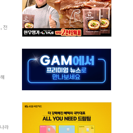
쇄 추돌…7세 남아 등 4명 부상
다"…LG유플러스, AI 홈네트워크 구현 첫발
영하 30도 극저온 난방기술 개발한다
, 전
총리비서실
 모집…지역 크리에이터 확대
 이상무"…김회천 사장, 원전 현장점검
독 강화' 2개 법 대표 발의
 페널티 만든 건 이 정권…신생아 특례 대출까지 줄여"
위해
의에 "수용할 수 없다" 반박
)나라