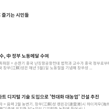
휴 즐기는 시민들
, 中 정부 노동메달 수여
 특파원 = 손한기 중국 난징항공항천대 법학과 교수가 중국 정부로부
 장쑤(江蘇)성은 매년 5월1일 노동절을 기념해 장쑤성 ...
마트 디지털 기술 도입으로 '현대화 대농업' 건설 추진
자 = 음력 2월 농번기. 장쑤(江蘇)성 롄윈강(連雲港)시 하이저우(海
魏口)촌에 위치한 5G+무인 디지털화 농장에 들어서니...