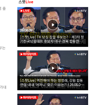
스팟
Live
램 출
[스팟Live] TK 당심 잡을 후보는?…제3차 정
기전국당원대회 후보자 대구·경북 합동연설
회 생중계 | 26.08.09
교부는
[스팟Live] 역전해야 하는 정청래, 강원 합동
연설 내내 ‘어머니’ 찾은 이유는?! | 26.08.09
국가대
더불어민주당 당대표·최고위원 후보 강원 합
동연설회