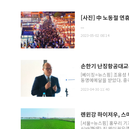
[사진] 中 노동절 연
...
2023-05-02 08:14
손한기 난징항공대교수
[베이징=뉴스핌] 조용성
동명예메달을 받았다. 중국
2023-04-30 11:40
롄윈강 하이저우, 스
[서울=뉴스핌] 홍우리 기
신바(新壩) 진 웨이커우(