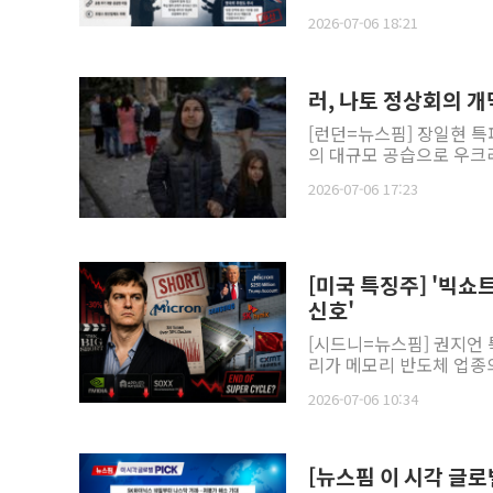
2026-07-06 18:21
러, 나토 정상회의 개
[런던=뉴스핌] 장일현 특
의 대규모 공습으로 우크라
2026-07-06 17:23
[미국 특징주] '빅쇼
신호'
[시드니=뉴스핌] 권지언 
리가 메모리 반도체 업종의
2026-07-06 10:34
[뉴스핌 이 시각 글로벌