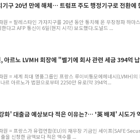
치기구 20년 만에 해체… 트럼프 주도 행정기구로 전환에 
파원 = 팔레스타인 가자지구를 20년 동안 통치해 온 무장정파 하마
다고 AFP 통신이 6일(현지 시각) 보도했다.도널드 ...
원, 아르노 LVMH 회장에 "벨기에 회사 관련 세금 394억 
파원 = 세계 최대 명품그룹인 프랑스 루이비통모에헤네시(LVMH)의
나르 아르노가 법원으로부터 2250만 유로(약 394억...
비 강화' 대출금 예상보다 적은 이유는?… '英 배제' 시도가 
원 = 프랑스가 유럽연합(EU)의 재무장 기금인 세이프(SAFE·Securi
)에 대출을 신청한 금액보다 적은 액수를 ...