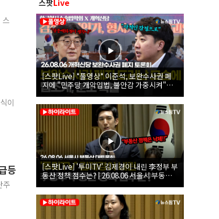
스팟
Live
 스
[스팟Live] *풀영상* 이준석, 보완수사권 폐
지에 "민주당 개악입법, 불안감 가중시켜"｜
26.08.06 개혁신당 보완수사권 폐지 토론회
종식이
[스팟Live] '투미TV' 김제경이 내린 李정부 부
 급등
동산 정책 점수는? | 26.08.06 서울시 부동산
대토론회
난주