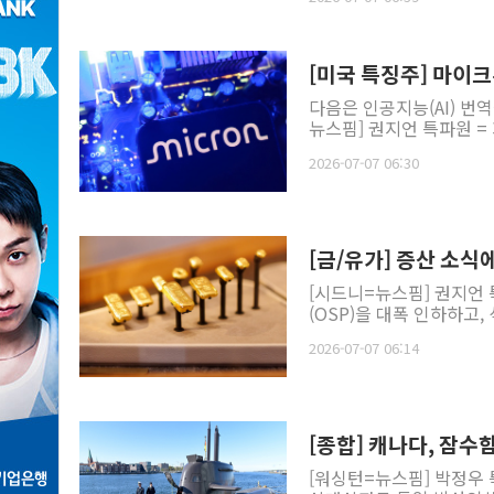
[미국 특징주] 마이
다음은 인공지능(AI) 번
뉴스핌] 권지언 특파원 =
2026-07-07 06:30
[금/유가] 증산 소식
[시드니=뉴스핌] 권지언
(OSP)을 대폭 인하하고,
2026-07-07 06:14
[종합] 캐나다, 잠
[워싱턴=뉴스핌] 박정우 