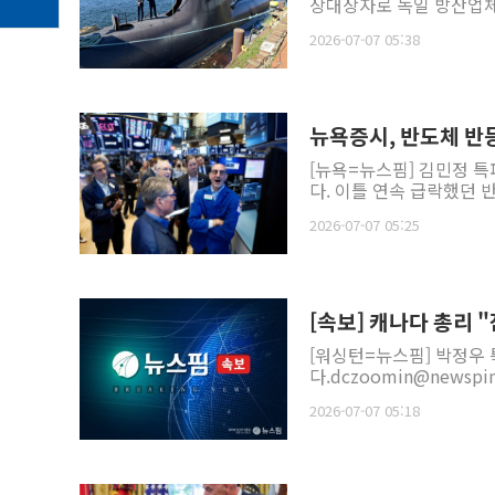
상대상자로 독일 방산업체 
2026-07-07 05:38
뉴욕증시, 반도체 반
[뉴욕=뉴스핌] 김민정 특
다. 이틀 연속 급락했던 
2026-07-07 05:25
[속보] 캐나다 총리
[워싱턴=뉴스핌] 박정우
다.dczoomin@newspim
2026-07-07 05:18