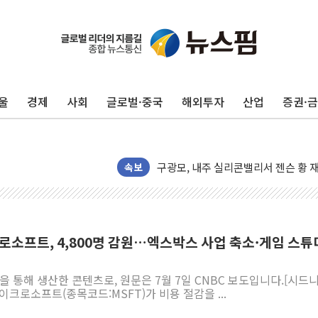
울
경제
사회
글로벌·중국
해외투자
산업
증권·
유럽증시, 견조한 실적 소화하며 대부분
리투아니아 국방 "러, 우크라 드론으로
구광모, 내주 실리콘밸리서 젠슨 황 
뉴욕증시 개장 전 특징주...모더나
속보
김정관 장관 "영업이익 N% 성과급
뉴욕증시 프리뷰, 미 주가선물 AI주
청와대, 북한 단거리 탄도미사일 발사
로소프트, 4,800명 감원…엑스박스 사업 축소·게임 스튜
금값 7주 만에 최고…美 고용 둔화·
[인도증시] 중동 긴장 완화에 실적 호
역을 통해 생산한 콘텐츠로, 원문은 7월 7일 CNBC 보도입니다.[시드
이크로소프트(종목코드:MSFT)가 비용 절감을 ...
러, 1인칭시점 드론으로 우크라 민간
[베트남 증시] 지수 하락 속 'DGC