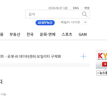
2026.08.07 (금)
ENG
中文
|
|
패밀리 사이트
금융
부동산
전국
문화·연예
스포츠
GAM
 상승… "2분기 기업 순이익 21% 증가" 전망
 나토 회원국 공격 검토… 거짓 깃발 작전"
재회…로봇·AI 데이터센터·모빌리티 구체화
·아이온큐·도어대시↑ VS 샌디스크·피그마·앱러빈↓
 반대…상법·자본시장법 개정 논의"
 차익실현 속 혼조세...웨스턴디지털·샌디스크↓
에 긴급 안보 점검회의
디
호르무즈 재개방 기대에 강세
조까지, 상승...호실적 보고 기업 상승세 뚜렷
니=뉴
인 '사파리' 공격… 시민들 공포감 극대화 전략
' 임시 주총 기대감에 홀로 상한가…마진 잔액은 사상 최고