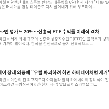
파원 = 알렉산데르 스투브 핀란드 대통령은 6일(현지 시각) "나토(NA
은 러시아를 협상 테이블로 다시 끌어내기 위해 우크라이...
%·뺀 뱅가드 20%…신흥국 ETF 수익률 이례적 격차
파원 = 세계 최대 규모의 신흥국 상장지수펀드(ETF)인 블랙록과 뱅
배 가까이 벌어졌다. 한국을 선진국으로 볼지 신흥국으로 ...
네이 장례 와중에 "우릴 파괴하려 하면 하메네이처럼 제거
파원 = 이란의 전 최고지도자 아야톨라 알리 하메네이의 장례식이 진
이스라엘 국방장관이 6일(현지 시각) 앞으로 이스라엘을 파...