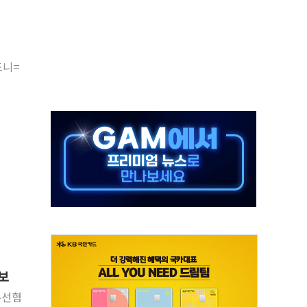
버리지 위험수위…숨은 차입이 더 큰 변수"
대응 1단계 진압 중
야, 경쟁상대 中과 비교해야"
드니=
하는 '선봉'의 대민 봉사
미사일 1발 발사… 올해 10번째·42일 만 도발
 새 안보 위기… 반군·마약카르텔이 습득해 전투 활용
어선 구조
무해한 표면 부식 물질"
격
분만에 진화...외국인 노동자 숨져
보
우선협