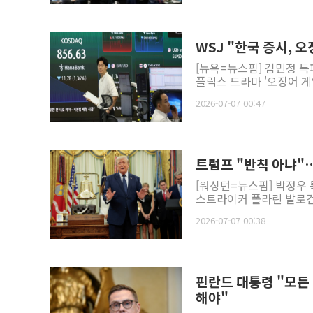
WSJ "한국 증시, 
[뉴욕=뉴스핌] 김민정 특
플릭스 드라마 '오징어 게
2026-07-07 00:47
트럼프 "반칙 아냐"…
[워싱턴=뉴스핌] 박정우 
스트라이커 폴라린 발로건에
2026-07-07 00:38
핀란드 대통령 "모든
해야"