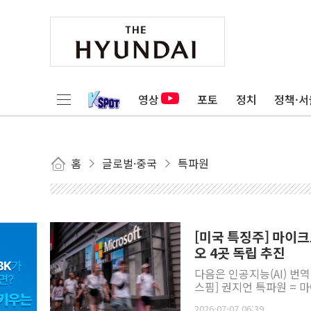
영상
포토
정치
정책·서
홈
글로벌·중국
특파원
[미국 특징주] 마이크
오 4곳 독립 추진
다음은 인공지능(AI) 번
스핌] 권지언 특파원 = 마
2026-07-07 06:39