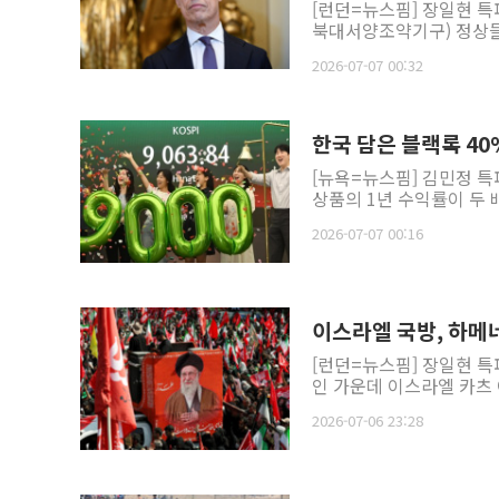
[런던=뉴스핌] 장일현 특
북대서양조약기구) 정상들
2026-07-07 00:32
한국 담은 블랙록 40
[뉴욕=뉴스핌] 김민정 특
상품의 1년 수익률이 두 
2026-07-07 00:16
이스라엘 국방, 하메
[런던=뉴스핌] 장일현 특
인 가운데 이스라엘 카츠 
2026-07-06 23:28