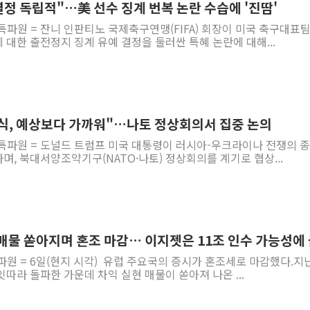
 결정 독립적"…美 선수 징계 번복 논란 수습에 '진땀'
특파원 = 잔니 인판티노 국제축구연맹(FIFA) 회장이 미국 축구대표팀
대한 출전정지 징계 유예 결정을 둘러싼 특혜 논란에 대해...
식, 예상보다 가까워"…나토 정상회의서 집중 논의
 특파원 = 도널드 트럼프 미국 대통령이 러시아-우크라이나 전쟁의 
, 북대서양조약기구(NATO·나토) 정상회의를 계기로 협상...
 매물 쏟아지며 혼조 마감… 이지젯은 11조 인수 가능성에
파원 = 6일(현지 시각) 유럽 주요국의 증시가 혼조세로 마감했다.지
따라 돌파한 가운데 차익 실현 매물이 쏟아져 나온 ...