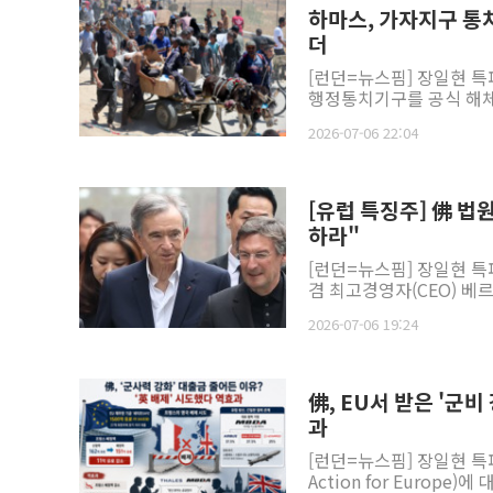
하마스, 가자지구 통
더
[런던=뉴스핌] 장일현 특
행정통치기구를 공식 해체한
2026-07-06 22:04
[유럽 특징주] 佛 법
하라"
[런던=뉴스핌] 장일현 특
겸 최고경영자(CEO) 베르
2026-07-06 19:24
佛, EU서 받은 '군
과
[런던=뉴스핌] 장일현 특파
Action for Europe