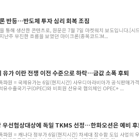
'월가의 황제' 다이먼 "금융시장 레
양주 섬유염색공장서 화재 1명 중상…
크론 반등…반도체 투자 심리 회복 조짐
김정관 산업부 장관 "주 52시간 손봐
역을 통해 생산한 콘텐츠로, 원문은 7월 7일 마켓워치 보도입니다.[시
 지난주 부진한 흐름을 보였던 마이크론(종목코드:M...
해군 1함대 창설 80주년…지역과 함께
[3보] 북, 원산서 동해로 단거리 탄도
우크라 드론 전술, 중남미 콜롬비아에
동해해경, 독도 해상서 부유물 감긴 
에 유가 이란 전쟁 이전 수준으로 하락…금값 소폭 후퇴
주한미군 "오산기지 누출, 백린 아닌 
 특파원 = 국제유가는 6일(현지시간) 사우디아라비아가 공식판매가
구미 폐염산처리업체서 불 2시간30여
 석유수출국기구(OPEC)와 비회원 산유국 협의체인 OPEC+ ...
수함 우선협상대상에 독일 TKMS 선정…한화오션은 예비 후
특파원 = 캐나다 정부가 6일(현지시간) 차세대 잠수함 도입 사업의 