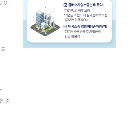
TO·
가드
"
행 중