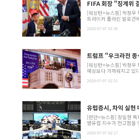
FIFA 회장 "징계위
[워싱턴=뉴스핌] 박정우 
트라이커 폴라린 발로건에 
2026-07-07 03:45
트럼프 "우크라전 종
[워싱턴=뉴스핌] 박정우
예상보다 가까워지고 있다며
2026-07-07 02:51
유럽증시, 차익 실현
[런던=뉴스핌] 장일현 특
범유럽 지수가 전고점을 잇
2026-07-07 02:27