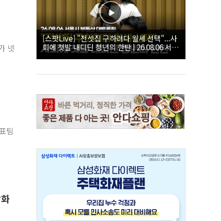
[스팟Live] "전셋집 구하려다 월세 선택"...사
회에 첫발 내디딘 청년의 한탄 | 26.08.06 서울
가 넷
시 부동산 대토론회
대표팀
강화