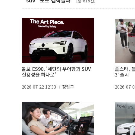
"suv" 포토 검색결과
[총 618건]
볼보 ES90, '세단의 우아함과 SUV
폴스타, 
실용성을 하나로'
3' 출시
2026-07-22 12:33
정일구
2026-07-0