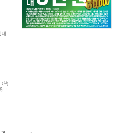
만대
元（约
场布