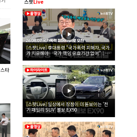
보기
스팟
Live
[스팟Live] 李대통령 "국가폭력 피해자, 국가
가 치유해야…국가 책임 유효기간 없어"｜
26.08.07 국가폭력 피해자 위로 오찬
폴스타
[스팟Live] 일상에서 장점이 더 돋보이는 '전
기 패밀리 SUV' 볼보 EX90