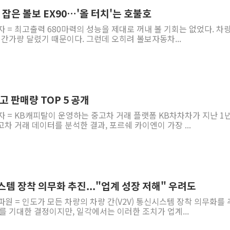
 잡은 볼보 EX90…'올 터치'는 호불호
李 "해남 태양광, 대한민국 다음 100년 밑거
자 = 최고출력 680마력의 성능을 제대로 꺼내 볼 기회는 없었다. 차
李 대통령, '6시간 마라톤 부동산 2차 회의'
시간가량 달렸기 때문이다. 그런데 오히려 볼보자동차...
트럼프, 中 겨냥 폴리실리콘 관세 15% 부과
[사진] 빈살만과 에르도안의 만남
이란와이어 "이란 최고지도자 위독…곧 사망
남동발전, 해남군에 국내 최대 규모 400MW 
고 판매량 TOP 5 공개
[인도증시] 중동 불안 속 유가 상승에 소폭 하락
자 = KB캐피탈이 운영하는 중고차 거래 플랫폼 KB차차차가 지난 1
황희 '폐버스 청년주택' SNS 글 역풍에 "정
차 거래 데이터를 분석한 결과, 포르쉐 카이엔이 가장 ...
폭염 누그러지고 가뭄 숙지나...경북동해안권 8
스템 장착 의무화 추진..."업계 성장 저해" 우려도
파원 = 인도가 모든 차량의 차량 간(V2V) 통신시스템 장착 의무화를
를 기대한 결정이지만, 일각에서는 이러한 조치가 업계...