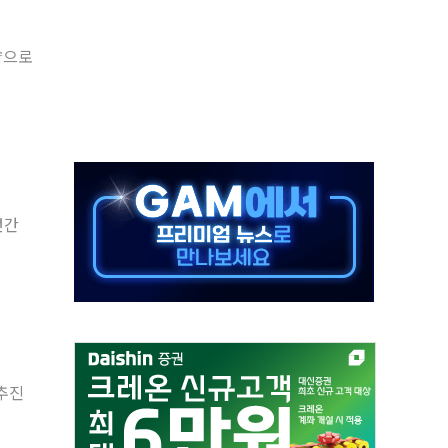
름…수도권 집중 완화 전환점"
량으로
 주재… "전폭적 공급 확대·속도전 총력"
…美 태양광주 급등
해도 놀랍지 않아"
태양광 착공…여의도 1.6배 규모
...금융주 낙폭 커
년간
부정책 아냐" 해명
~9일 최대 100mm 호우
 추진