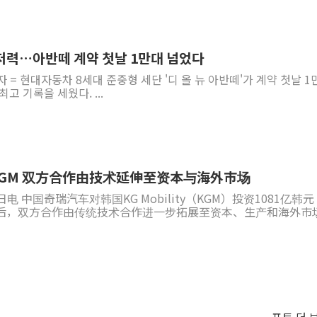
 저력…아반떼 계약 첫날 1만대 넘었다
 = 현대자동차 8세대 준중형 세단 '디 올 뉴 아반떼'가 계약 첫날 1
를 넘어서며 역대 아반떼 최고 기록을 세웠다. ...
GM 双方合作由技术延伸至资本与海外市场
 中国奇瑞汽车对韩国KG Mobility（KGM）投资1081亿韩
元）后，双方合作由传统技术合作进一步拓展至资本、生产和海外市