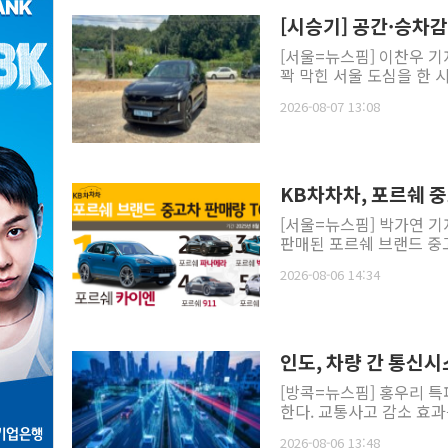
[시승기] 공간·승차감
[서울=뉴스핌] 이찬우 기
꽉 막힌 서울 도심을 한 
2026-08-07 13:08
KB차차차, 포르쉐 중
[서울=뉴스핌] 박가연 기
판매된 포르쉐 브랜드 중고
2026-08-06 14:34
인도, 차량 간 통신시
[방콕=뉴스핌] 홍우리 특
한다. 교통사고 감소 효과
2026-08-06 13:48