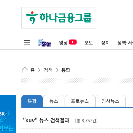
영상
포토
정치
정책·서
홈
검색
통합
통합
뉴스
포토뉴스
영상뉴스
"suv" 뉴스 검색결과
[총 8,757건]