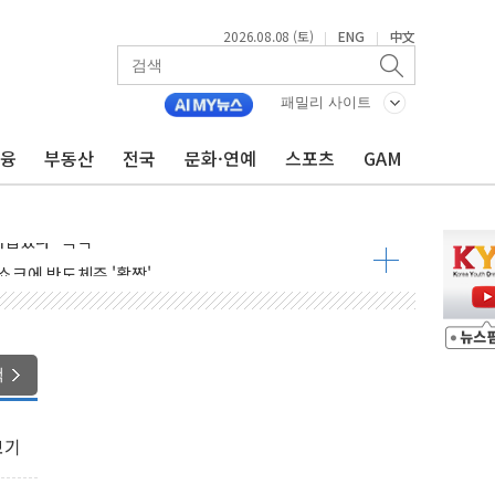
2026.08.08 (토)
ENG
中文
|
|
패밀리 사이트
금융
부동산
전국
문화·연예
스포츠
GAM
령…트럼프 제동
주일 이상 '올스톱'… 美 해상봉쇄 영향
개입했나" 촉각
용 쇼크에 반도체주 '활짝'
우려 후퇴…나스닥 선물 1%대 상승
…9월 금리 인상 기대 후퇴
체결
색
라우드플레어·태양광주↑ VS 트레이드데스크·웬디스↓
종자 7359명 끝까지 찾겠다"
보기
 톤 낮춰
항시 '시끌'