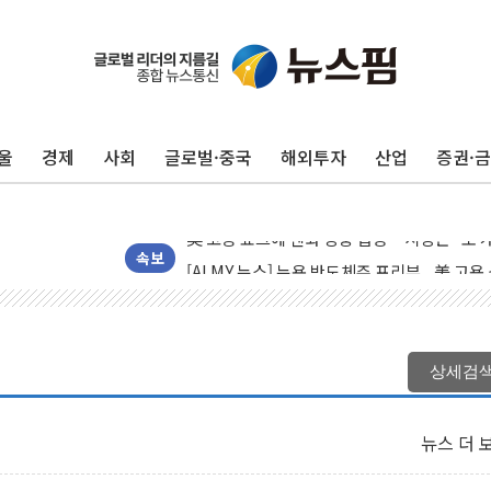
울
경제
사회
글로벌·중국
해외투자
산업
증권·
美 항소법원, 백악관 무도회장 공사 중단 명
이란의 핵심 원유 수출항 '하르그섬', 최근 1
美 고용 쇼크에 엔화 장중 급등…시장은 "또 
[AI MY 뉴스] 뉴욕 반도체주 프리뷰...美 고
속보
뉴욕증시 프리뷰, 美 고용 쇼크에 금리 인상 
[종합] 美 7월 고용 2만3000명 감소 '쇼크'
[사진] 이슬람 수니파 3개국, 공동방위협정 
상세검
뉴욕증시 개장 전 특징주...아틀라시안·클
보훈부, 미 DPAA와 MOU… "6·25 미군 실
뉴스 더 
트럼프 "금리 내려야"…파월 때와 달리 워시엔
특정 정치인 측근 포항시 정책특보 내정설...포