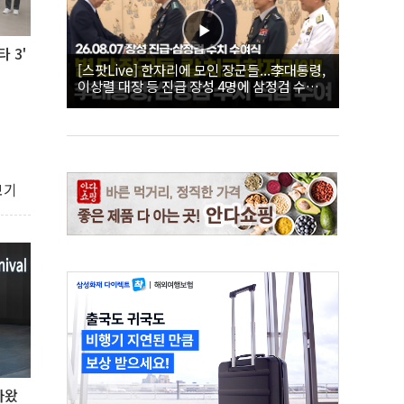
 3'
[스팟Live] 한자리에 모인 장군들...李대통령,
이상렬 대장 등 진급 장성 4명에 삼정검 수치
직접 수여｜26.08.07 장성 진급·삼정검 수치
수여식
보기
아왔