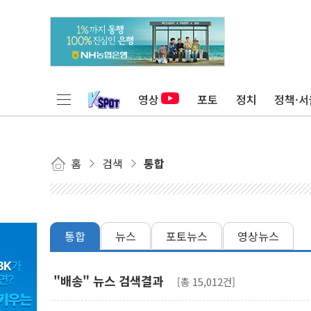
영상
포토
정치
정책·서
홈
검색
통합
통합
뉴스
포토뉴스
영상뉴스
"배송" 뉴스 검색결과
[총 15,012건]