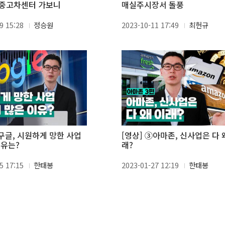
증중고차센터 가보니
매실주시장서 돌풍
9 15:28
정승원
2023-10-11 17:49
최헌규
④구글, 시원하게 망한 사업
[영상] ③아마존, 신사업은 다 
이유는?
래?
5 17:15
한태봉
2023-01-27 12:19
한태봉