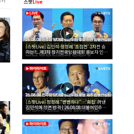
보기
스팟
Live
[스팟Live] 김민석·정청래 ‘초접전’ 2차전 승
자는?...제3차 정기전국당원대회 후보자 인천
합동연설회 생중계 | 26.08.08
[스팟Live] 정청래 “뻔뻔하다”…‘화합’ 꺼낸
김민석에 정면 반격 | 26.08.08 더불어민주당
당대표·최고위원 후보 제주 합동연설회