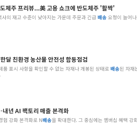
 반도체주 프리뷰...美 고용 쇼크에 반도체주 '활짝'
李대통령, ISA 개편 
고객사의 재고 수준이 낮아지는 가운데 주문과 긴급
배송
요청이 늘어나
동해중부 전 해상 풍랑
연일 폭염에 온열질환 
中 전방위 아파트 부양
인제 용대리 계곡서 수
동해시, 11~14일 '
 한달 친환경 농산물 안전성 합동점검
강원 중·남부 동해안 
등 제품 표시 사항을 확인할 수 없는 자재나 개봉된 상태로
배송
된 자재
청양 밭에서 일하던 9
.
폭염에 車 운전면허 기
…내년 AI 팩토리 매출 본격화
경험 강화 본격화로 N
배송
을 확대한다. 그 중심에는 멤버십 혜택 강