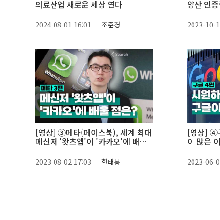
의료산업 새로운 세상 연다
양산 인
2024-08-01 16:01
조준경
2023-10-1
[영상] ③메타(페이스북), 세계 최대
[영상] 
메신저 '왓츠앱'이 '카카오'에 배울
이 많은 
점?
2023-08-02 17:03
한태봉
2023-06-0