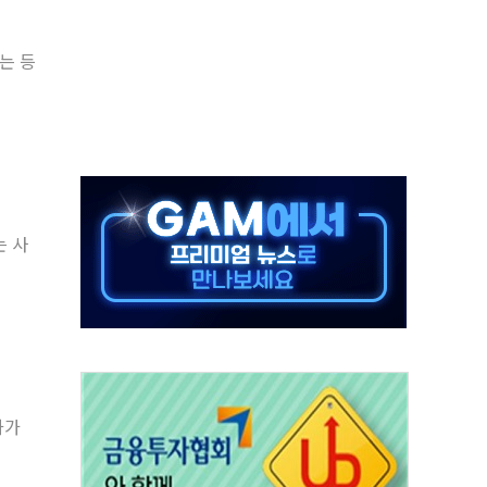
재검토 지시…與 "적극 환영"·野 "졸속 국정"
는 등
주의보…10일까지 최대 3.5m 높은 물결
사망 23명…정부, 비상대응기구 가동
, 수도 베이징도 부동산 규제 철폐
위 상승으로 피서객 7명 고립…전원 구조
별똥별 멍' 운영…페르세우스 유성우 관측
시간당 50mm 이상 폭우…호우경보 발효
는 사
0대 숨져…온열질환 여부 조사
능시험 오전 집중 편성…체감온도 38도 넘으면 중단
화가