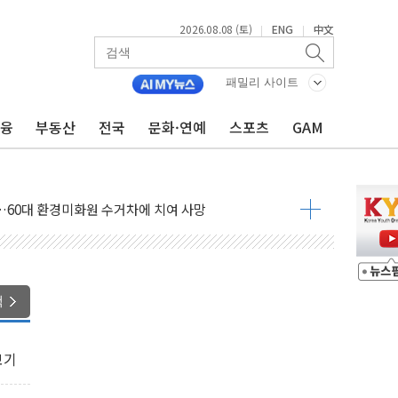
2026.08.08 (토)
ENG
中文
|
|
패밀리 사이트
금융
부동산
전국
문화·연예
스포츠
GAM
(8.10~8.14)
만지작…공습 한계·탄약 부족 현실화
 최대 50㎜ 폭우…강원 동해안 강한 비 어어져
…60대 환경미화원 수거차에 치여 사망
흉기 난동…60대 남성 2명 숨져
손해 보는 일 없게"…'결혼 페널티' 22개 과제 손본다
서 모터보트 전복…1명 사망·1명 실종
색
자 기림의 날 참석..."국제적 시민 연대로 목소리 내야"
질 중 실종 60대 나흘만에 숨진 채 발견
보기
 흉기 살해 10대 아들 체포
 '뻔뻔' 받아친 정청래…제주 연설서 신경전 고조