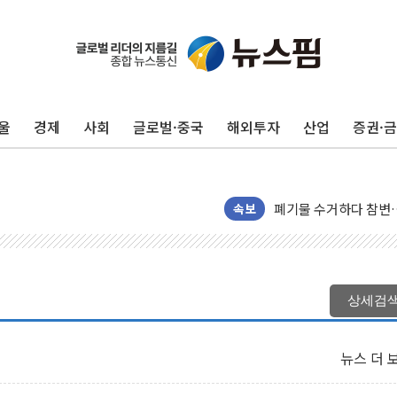
울
경제
사회
글로벌·중국
해외투자
산업
증권·
이번주 국내 주요 금융일정
美, 이란전 출구전략 
강릉·동해·삼척 시간당
폐기물 수거하다 참변
속보
서울 중랑구 주택가서 
李대통령 "결혼 때문에 
여수 오동도 인근 해상
상세검
추미애, '위안부' 피해
인천 선재도 갯벌서 해루
뉴스 더 
인천서 말다툼 중 어머니
'화합' 꺼낸 김민석에