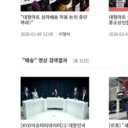
"대형마트 심야배송 허용 논의 중단
대형마트 
하라!"
중소상인
2026-02-06 11:08
이형석
2026-02-0
"배송" 영상 검색결과
[총 31건]
[KYD이슈터미네이터]② 대한민국
[르포] "