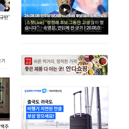
규탄'
[스팟Live] “정청래 후보 그동안 고생 많이 했
습니다”…송영길, 연임에 선 긋기 | 26.08.08
더불어민주당 당대표·최고위원 후보 제주 합
동연설회
보기
 백주