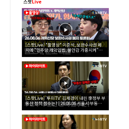
스팟
Live
[스팟Live] *풀영상* 이준석, 보완수사권 폐
지에 "민주당 개악입법, 불안감 가중시켜"｜
26.08.06 개혁신당 보완수사권 폐지 토론회
[스팟Live] '투미TV' 김제경이 내린 李정부 부
동산 정책 점수는? | 26.08.06 서울시 부동산
대토론회