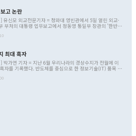
보고 논란
] 유신모 외교전문기자 = 청와대 영빈관에서 5일 열린 외교·
부 부처의 대통령 업무보고에서 정동영 통일부 장관의 '한반도
 구상'과 업무보고 발언이 논란을 빚고 있다. 이날 정 장관의
10
정부 내 조율을 거치지 않은 사안을 정책으로 추진하겠다고 공
는가 하면 사실 관계에 맞지 않은 설명도 있었다. 이재명 대통
로 신중을 기해 달라고 경고했고, 조현 외교부 장관은 '이상
지 최대 흑자
 근거한 비현실적 구상'이라는 비판을 내놨다. 그동안 정 장
책 관련 발언이 물의를 빚은 적은 여러 번 있지만 대통령과 유
] 박가연 기자 = 지난 6월 우리나라의 경상수지가 전월에 이
이 공개적으로 부정적 입장을 표명한 것은 이례적이다. 정 장
 흑자를 기록했다. 반도체를 중심으로 한 정보기술(IT) 품목 수
대북 접근법과 월권을 제어해야 한다는 목소리도 높아지고 있
간 상품수출이 처음으로 1000억달러를 넘어선 영향이다. [자
00
 따르
기자간담회를 하고 있다. [사진=통일부] 2026.07.23 ◆통일
 경상수지는 497억3000만달러 흑자로 집계됐다. 전월(386억
 넘어선 주장 정 장관은 이날 업무보고에서 '한반도 평화공존
)에 이어 두 달 연속 월간 기준 역대 최대 기록을 갈아치웠다.
 설명하면서 이재명 정부 2년차 핵심 과제로 상호 존중·평화
해 상반기 누적 경상수지 흑자는 1910억1000만달러를 기록
·핵 없는 한반도 등 3대 기본 방향을 제시했다. 정 장관은 "대
지 흑자를 견인한 것은 상품수지다. 6월 상품수지는 478억
언어는 멈춰야 한다"면서 주적 용어 대체를 주장했다. 지난 25
 흑자를 기록하며 전월에 이어 역대 최대를 다시 썼다. 국제수
D(완전하고 검증가능하며 되돌릴 수 없는 비핵화) 구도는 이미
수출은 1123억7000만달러로 전년 동월 대비 84.5% 증가하
했다. 또 "현 시점에서 흘러간 선(先)비핵화만 되뇌는 것은
 처음으로 1000억달러를 넘어섰다. 상품수입은 644억8000만
 데 힘이 되지 않는다"고 주장했다. 정 장관은 또 "정전 체제
6% 늘었다. 통관 기준으로는 반도체 수출이 전년 동월 대비
로 바꾸는 논의에 착수하겠다"면서 "북·미 정상회담 견인과
증했고 컴퓨터·주변기기(SSD)는 282.7% 증가했다. IT 품목
화의 동력을 확보하기 위해 최선을 다할 것"이라고 말했다. 하