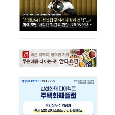
[스팟Live] "전셋집 구하려다 월세 선택"...사
회에 첫발 내디딘 청년의 한탄 | 26.08.06 서울
시 부동산 대토론회