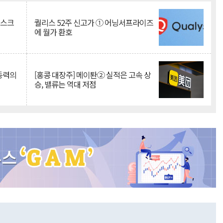
리스크
퀄리스 52주 신고가 ① 어닝서프라이즈
에 월가 환호
 동력의
[홍콩 대장주] 메이퇀② 실적은 고속 상
승, 밸류는 역대 저점