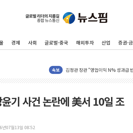
울
경제
사회
글로벌·중국
해외투자
산업
증권·
구광모, 내주 실리콘밸리서 젠슨 황 
뉴욕증시 개장 전 특징주...모더나
김정관 장관 "영업이익 N% 성과급
속보
뉴욕증시 프리뷰, 미 주가선물 AI주
청와대, 북한 단거리 탄도미사일 발사
금값 7주 만에 최고…美 고용 둔화·
윤기 사건 논란에 美서 10일 조
[인도증시] 중동 긴장 완화에 실적 호
러, 1인칭시점 드론으로 우크라 민간
[베트남 증시] 지수 하락 속 'DGC
'월가의 황제' 다이먼 "금융시장 레
26년07월13일 08:52