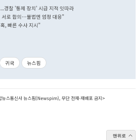
..경찰 '통제 장치' 시급 지적 잇따라
대 서로 합의…불법엔 엄정 대응"
혹, 빠른 수사 지시"
귀국
뉴스핌
뉴스통신사 뉴스핌(Newspim), 무단 전재-재배포 금지>
맨위로