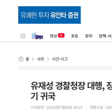
영상
포토
정치
정책·서
홈
사회
사건·사고
유재성 경찰청장 대행, 장
기 귀국
기사입력 :
2026년07월08일 18:19
최종수정 :
20