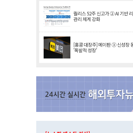
퀄리스 52주 신고가 ② AI 기반 
관리 체계 강화
[홍콩 대장주] 메이퇀 ③ 신성장
'폭발적 성장'