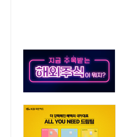
대응 1단계 진압 중
야, 경쟁상대 中과 비교해야"
하는 '선봉'의 대민 봉사
미사일 1발 발사… 올해 10번째·42일 만 도발
 새 안보 위기… 반군·마약카르텔이 습득해 전투 활용
어선 구조
무해한 표면 부식 물질"
분만에 진화...외국인 노동자 숨져
즌2
축 피해 최소화 '총력 대응'