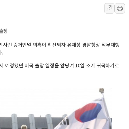
양주 섬유염색공장서 화재 1명 중상…
가
김정관 산업부 장관 "주 52시간 손봐
가
해군 1함대 창설 80주년…지역과 함께
[3보] 북, 원산서 동해로 단거리 탄도
 출장
우크라 드론 전술, 중남미 콜롬비아에
동해해경, 독도 해상서 부유물 감긴 
 살인사건 증거인멸 의혹이 확산되자 유재성 경찰청장 직무대행
.
주한미군 "오산기지 누출, 백린 아닌 
구미 폐염산처리업체서 불 2시간30여
까지 예정됐던 미국 출장 일정을 앞당겨 10일 조기 귀국하기로
해군과 함께하는 '불금전파, 송정' 시
강원도 폭염특보 11일째…온열질환·가