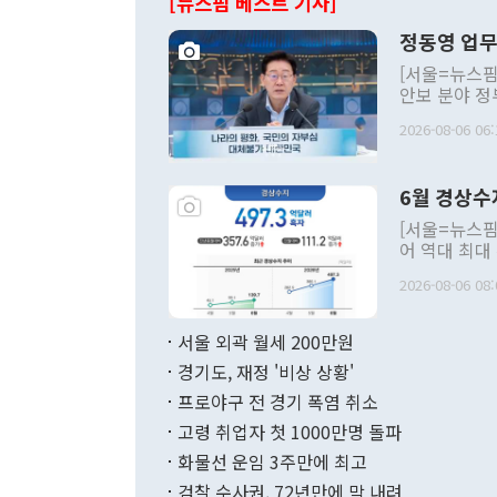
[뉴스핌 베스트 기사]
정동영 업무
[서울=뉴스핌
안보 분야 정
평화공존 발전
2026-08-06 06:
발언 중에는 
언한 것이 있
령은 공개적으
6월 경상수
주의적 희망에
관의 대북 정
[서울=뉴스핌
관 부처 장관
어 역대 최대
관의 무리한 
출 호조로 월
다. [정동영 통일부 장관이 지난달 23일 오후 서울 종로구 정부서울청사에
2026-08-06 08:
료=한국은행] 한국은행이 6일 발표한 '2026년 6월 국제수지(잠정)'에
서 취임 1주년 
면 지난 6월
부 장관 권한
1000만달러
서울 외곽 월세 200만원
발전 구상'을
이에 따라 올
적 갈등 해결
경기도, 재정 '비상 상황'
했다. 경상수
결과 혐오의 
9000만달러
프로야구 전 경기 폭염 취소
년간의 CVI
지 기준 상품
고령 취업자 첫 1000만명 돌파
무너졌다고도 
며 월간 기준
현실을 바꾸는
달러로 38.
화물선 운임 3주만에 최고
를 평화 체제
196.9% 급
검찰 수사권, 72년만에 막 내려
함께 4자 대