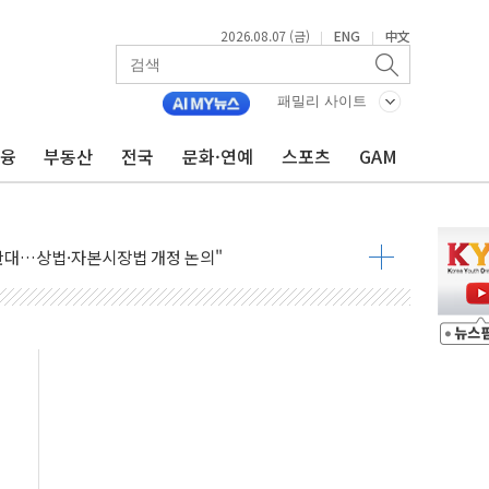
2026.08.07 (금)
ENG
中文
|
|
패밀리 사이트
금융
부동산
전국
문화·연예
스포츠
GAM
재회…로봇·AI 데이터센터·모빌리티 구체화
·아이온큐·도어대시↑ VS 샌디스크·피그마·앱러빈↓
 반대…상법·자본시장법 개정 논의"
 차익실현 속 혼조세...웨스턴디지털·샌디스크↓
에 긴급 안보 점검회의
호르무즈 재개방 기대에 강세
조까지, 상승...호실적 보고 기업 상승세 뚜렷
인 '사파리' 공격… 시민들 공포감 극대화 전략
' 임시 주총 기대감에 홀로 상한가…마진 잔액은 사상 최고
버리지 위험수위…숨은 차입이 더 큰 변수"