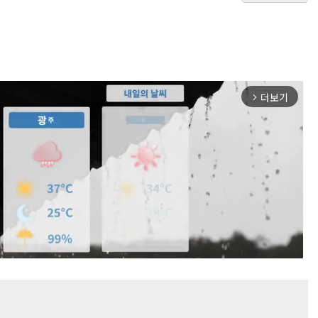
더보기
arrow_forward_ios
Mute