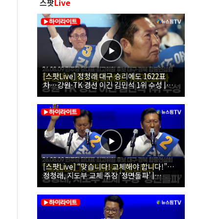
스팟
Live
[스팟Live] 정청래 대구 승리에도 1622표
차…강원·TK 경선 이긴 김민석 1위 수성 |
26.08.09 더불어민주당 당대표·최고위원 후
보 대구·경북 합동연설회
[스팟Live] “맞습니다! 교체해야 합니다!”…
정청래, 지도부 교체 주장 ‘정면돌파’ |
26.08.09 더불어민주당 당대표·최고위원 후
보 대구·경북 합동연설회