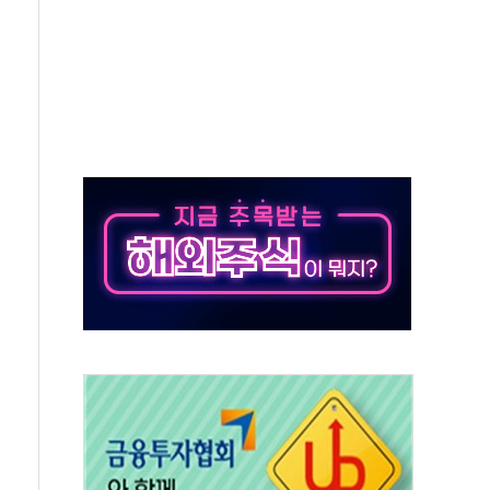
객 400명 맞이…"마음 잇는 시간 되길"
 지급 확정되나…재상고 앞두고 막판 셈법
'행복상자' 전달
극기 거꾸로' 논란…이틀만에 철거
 예술·체육요원 최대 33% 감축
 역대 최대폭 감소한 9.4%↓…유통업계 양극화 심화
 특사'로 콜롬비아 대통령 취임식 참석
시간당 30mm 강한 비...호우 피해 없어
방…野 "청년 우롱 기괴" vs 與 "송구한 해프닝"