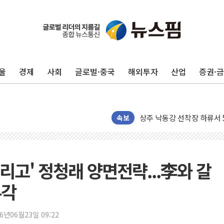
울
경제
사회
글로벌·중국
해외투자
산업
증권·
평택 진위면 공장서 질식사
포항 블루밸리 국가산단에 '
상주 낙동강 선착장 하류서 50
[종합] 김민석, 정청래에 누적 1
속보
민주당 경북도당위원장에 오중
인천서 말다툼 중 어머니 살
김민석, 강원·대구·경북 경선서
때리고' 정청래 양면전략...李와 갈
[속보] 민주, 강원·대구·경북 
부각
[속보] 민주, 경북 경선 결과 
[속보] 민주, 대구 경선 결과 
26년06월23일 09:22
[속보] 민주, 강원 경선 결과 