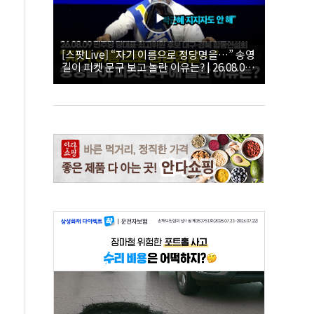
[스팟Live] “자기 이름으로 정당명을…” 송영
길이 피켓 문구 보고 놀란 이유는? | 26.08.09
더불어민주당 당대표·최고위원 후보 대구·경
북 합동연설회