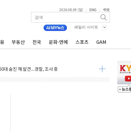
2026.08.09 (일)
ENG
中文
|
|
패밀리 사이트
금융
부동산
전국
문화·연예
스포츠
GAM
고 발생…작업자 1명 숨져
철강 AI융합실증센터' 들어선다
대 숨진 채 발견...경찰, 조사 중
.48%p 차 선두 유지...金 46.01% vs 鄭 44.53%
기 당선...합산득표율 68.63%
해 10대 구속…범행 후 반려견도 죽여
 정청래에 승리…金 48.54% vs 鄭 44.40%
경선 결과...김민석 48.54% 정청래 44.40%
발표...김민석 47.37% 정청래 45.71% 송영길 6.92%
발표...정청래 47.82% 김민석 46.35% 송영길 5.83%
발표...김민석 50.30% 정청래 41.94% 송영길 7.76%