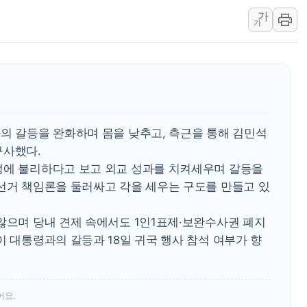
가
정재헌 CEO, SKT 장기고
가
최태원, 노소영에 9440억
하나금융, 명동 소상공인에 
인천시 광복절 현수막 '태
병무청, 보충역 전면 손질…
홈플러스發 대형마트 판매,
의 갈등을 완화하며 몸을 낮추고, 측근을 통해 김민석
윤준병·이해민 의원, '정부
구사했다.
'호우·산사태 주의보' 울진 
쟁에 불리하다고 보고 외교 성과를 치켜세우며 갈등을
여야, 황희 '버스 하우스' 공
 선거 책임론을 둘러싸고 각을 세우는 구도를 만들고 있
않으며 당내 견제 속에서도 1인1표제·보완수사권 폐지
이 대통령과의 갈등과 18일 귀국 행사 참석 여부가 향
어요.