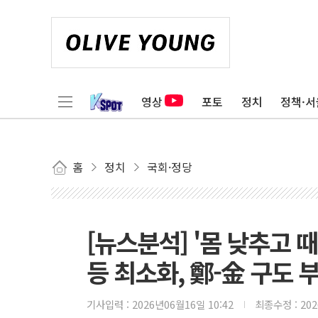
영상
포토
정치
정책·서
홈
정치
국회·정당
[뉴스분석] '몸 낮추고 
등 최소화, 鄭-金 구도 
기사입력 :
2026년06월16일 10:42
최종수정 :
20