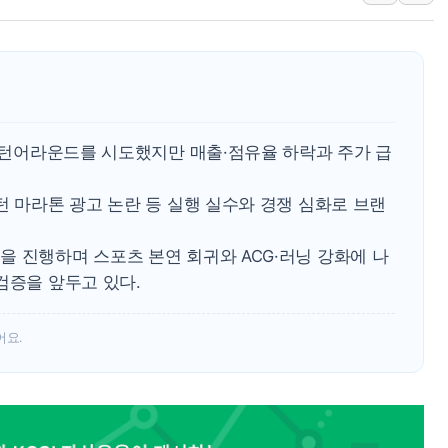
보훈부, 내년 워싱턴서 
가온전선, 싱가포르 도시
정점식, '부산 돌려차기'
[특징주] 美 반도체 약세에
정점식 "경찰, 민중 아
간 턴어라운드를 시도했지만 매출·점유율 하락과 주가 급
오스템파마, '옥치 잇몸 
턴 마라톤 광고 논란 등 실행 실수와 경쟁 심화로 브랜
SUV 시대에도 세단 저
 진행하며 스포츠 본연 회귀와 ACG·러닝 강화에 나
검증을 앞두고 있다.
어요.