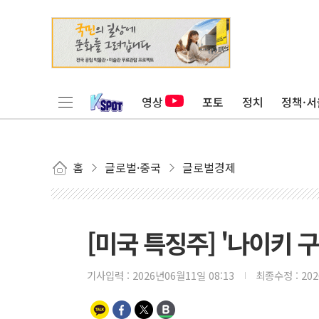
영상
포토
정치
정책·서
홈
글로벌·중국
글로벌경제
[미국 특징주] '나이키 구
기사입력 :
2026년06월11일 08:13
최종수정 :
20