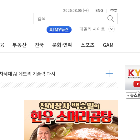
2026.08.06 (목)
ENG
中文
|
|
최초 클라우드 보안인증 획득
패밀리 사이트
 영업익 2.2조 증발...하반기 '환율 역풍' 우려
금융
부동산
전국
문화·연예
스포츠
GAM
 해남 태양광발전 '첫삽'…남동발전, 재생에너지 '앞장'
내년 상반기부터 본격화
 의혹' 축구협회 압수수색
 차세대 AI 메모리 기술력 과시
염에 고단열 인테리어 관심 급증"
당' 챙긴 경찰관 2명 송치
강찬 대표, 자사주 매수
기 최대 실적에 13%대 급등
로 확대…신규 항공사 진입길 열려
.7% '생활파킹통장' 출시
우는 트럼프...당내선 "안 먹힌다" 균열