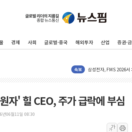
LGU+, 국내 IDaaS 
환율 100원 빠지면 현대차
울
경제
사회
글로벌·중국
해외투자
산업
증권·
국내 최대 400MW 규모
카카오, 'AI 수익화' 
경찰, '홍명보 감독 선임
삼성전자, FMS 2026서
속보
LX하우시스 "역대급 폭
일 안 하고 '초과근무 수
토마토시스템 조길주·이
원자' 힐 CEO, 주가 급락에 부심
[특징주] 고려아연, 상반
한·체코 항공편 주10회
26년06월11일 08:30
SBI저축은행, 최고 연 7
가
美중간선거 '색깔론' 덧씌
가