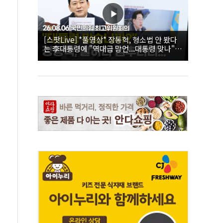
[스팟Live] *풀영상* 장동혁, 형소법 안 봤다
는 李대통령에 "역대급 망언...대통령 맞나"｜
26.08.06 국민의힘 최고위원회의