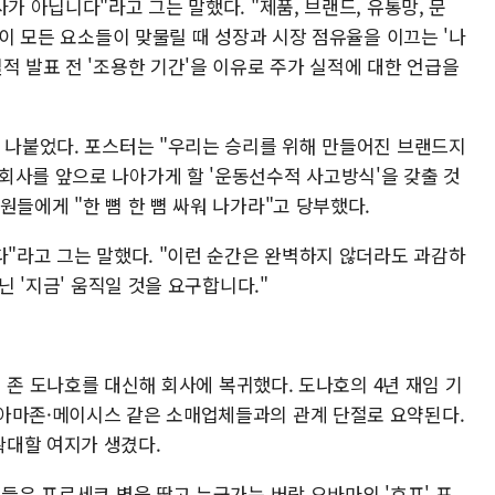
가 아닙니다"라고 그는 말했다. "제품, 브랜드, 유통망, 문
 이 모든 요소들이 맞물릴 때 성장과 시장 점유율을 이끄는 '나
적 발표 전 '조용한 기간'을 이유로 주가 실적에 대한 언급을
가 나붙었다. 포스터는 "우리는 승리를 위해 만들어진 브랜드지
회사를 앞으로 나아가게 할 '운동선수적 사고방식'을 갖출 것
원들에게 "한 뼘 한 뼘 싸워 나가라"고 당부했다.
다"라고 그는 말했다. "이런 순간은 완벽하지 않더라도 과감하
닌 '지금' 움직일 것을 요구합니다."
0월 존 도나호를 대신해 회사에 복귀했다. 도나호의 4년 재임 기
아마존·메이시스 같은 소매업체들과의 관계 단절로 요약된다.
확대할 여지가 생겼다.
원들은 프로세코 병을 땄고 누군가는 버락 오바마의 '호프' 포