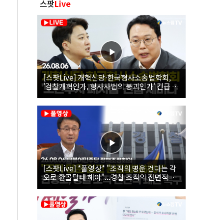
스팟
Live
[스팟Live] 개혁신당·한국형사소송법학회,
'검찰개혁인가, 형사사법의 붕괴인가' 긴급 세
미나｜26.08.06
[스팟Live] *풀영상* "조직의 명운 건다는 각
오로 환골탈태 해야"...경찰 조직의 전면적 쇄
신 촉구한 한병도 | 26.08.06 더불어민주당 정
책조정회의