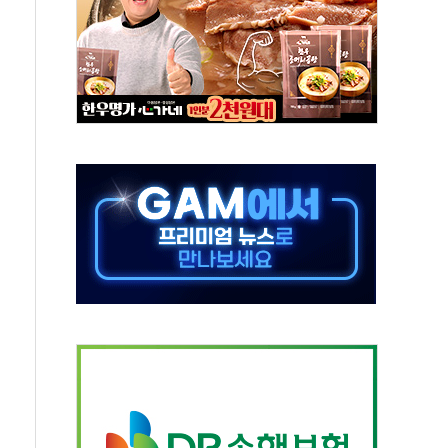
첫 '국제보훈컨퍼런스'… 한미동맹 상징성 부각
철도 전력망 구축 계약
 부적절 발언 논란 사과…"재발 방지 모든 조치"
 S7 모두 '파란불'
닌 권력 지팡이 자처…보완수사권 폐지해도 되나"
치약' 출시
력…아반떼 계약 첫날 1만대 넘었다