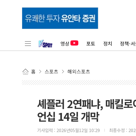
영상
포토
정치
정책·서
홈
스포츠
해외스포츠
셰플러 2연패냐, 매킬로
언십 14일 개막
기사입력 :
2026년05월12일 10:29
최종수정 :
20