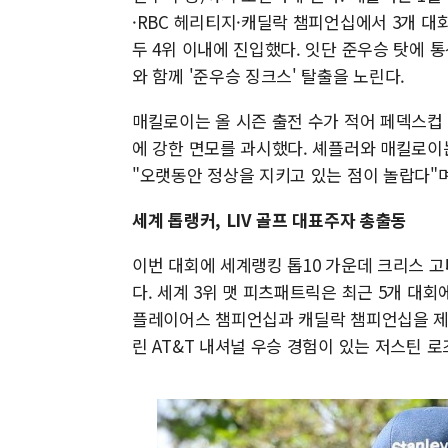
·RBC 헤리티지·캐딜락 챔피언십에서 3개 대회
두 4위 이내에 진입했다. 잇단 준우승 탓에 통
와 함께 '준우승 징크스' 탈출을 노린다.
매킬로이는 올 시즌 출전 수가 적어 페덱스컵
에 강한 면모를 과시했다. 셰플러와 매킬로이는
"오랫동안 정상을 지키고 있는 점이 놀랍다"
세계 톱랭커, LIV 골프 대표주자 총출동
이번 대회에 세계랭킹 톱10 가운데 크리스 고
다. 세계 3위 맷 피츠패트릭은 최근 5개 대
플레이어스 챔피언십과 캐딜락 챔피언십을 제패
린 AT&T 내셔널 우승 경험이 있는 저스틴 