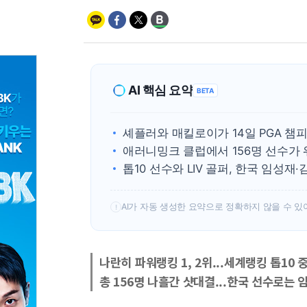
AI 핵심 요약
BETA
셰플러와 매킬로이가 14일 PGA 챔
애러니밍크 클럽에서 156명 선수가
톱10 선수와 LIV 골퍼, 한국 임성
AI가 자동 생성한 요약으로 정확하지 않을 수 있
!
나란히 파워랭킹 1, 2위...세계랭킹 톱10 중
총 156명 나흘간 샷대결...한국 선수로는