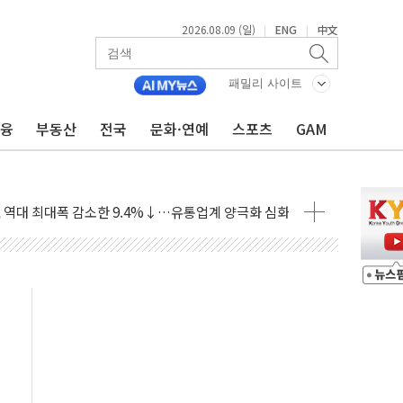
2026.08.09 (일)
ENG
中文
|
|
객 400명 맞이…"마음 잇는 시간 되길"
억 지급 확정되나…재상고 앞두고 막판 셈법
패밀리 사이트
'행복상자' 전달
금융
부동산
전국
문화·연예
스포츠
GAM
극기 거꾸로' 논란…이틀만에 철거
 예술·체육요원 최대 33% 감축
 역대 최대폭 감소한 9.4%↓…유통업계 양극화 심화
 특사'로 콜롬비아 대통령 취임식 참석
시간당 30mm 강한 비...호우 피해 없어
공방…野 "청년 우롱 기괴" vs 與 "송구한 해프닝"
 2026'서 어린이 과학연극 2편 수상
우스' 잠실점, 직장인 핫플레이스로 부상
정 조율 완료…초고가·비거주 1주택 등 여론 수렴"
쇄 추돌…7세 남아 등 4명 부상
다"…LG유플러스, AI 홈네트워크 구현 첫발