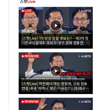
스팟
Live
[스팟Live] TK 당심 잡을 후보는?…제3차 정
기전국당원대회 후보자 대구·경북 합동연설
회 생중계 | 26.08.09
[스팟Live] 역전해야 하는 정청래, 강원 합동
연설 내내 ‘어머니’ 찾은 이유는?! | 26.08.09
더불어민주당 당대표·최고위원 후보 강원 합
동연설회