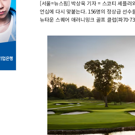
[서울=뉴스핌] 박상욱 기자 = 스코티 셰플러와
언십에 다시 맞붙는다. 156명의 정상급 선
뉴타운 스퀘어 애러니밍크 골프 클럽(파70·7