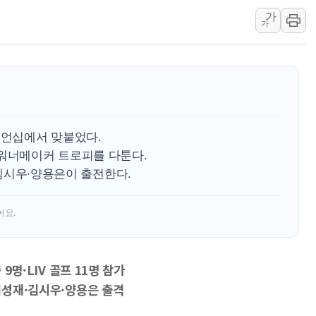
가
삼성전자, 美국립연구소와 
가
[인사] 국무조정실·국무
롯데백화점, 앰배서더 2기
한수원 "폭염 속 전력수급
박형수 의원 '선관위 견제·감
장동혁, 李 대통령에 "결혼
피언십에서 맞붙었다.
 워너메이커 트로피를 다툰다.
재·김시우·양용은이 출전한다.
어요.
 9명·LIV 골프 11명 참가
 임성재·김시우·양용은 출격