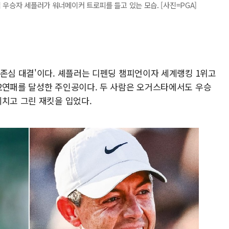
십 우승자 세플러가 워너메이커 트로피를 들고 있는 모습. [사진=PGA]
자존심 대결'이다. 셰플러는 디펜딩 챔피언이자 세계랭킹 1위고
2연패를 달성한 주인공이다. 두 사람은 오거스타에서도 우승
제치고 그린 재킷을 입었다.