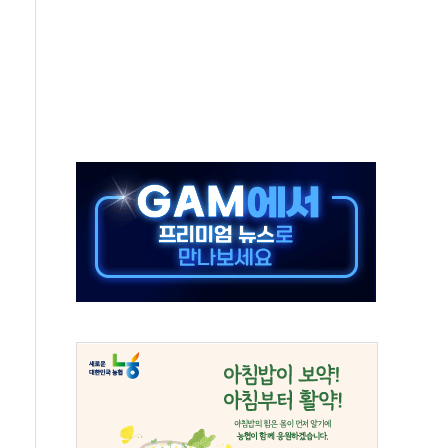
영하 30도 극저온 난방기술 개발한다
총리비서실
 모집…지역 크리에이터 확대
 이상무"…김회천 사장, 원전 현장점검
독 강화' 2개 법 대표 발의
 페널티 만든 건 이 정권…신생아 특례 대출까지 줄여"