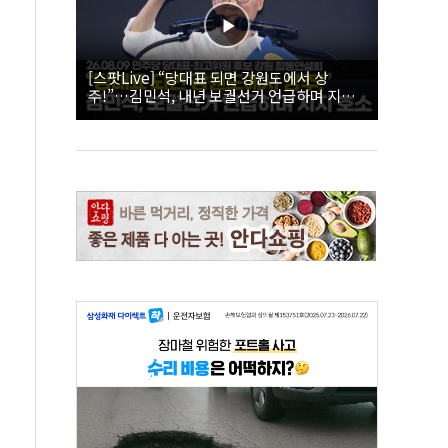
[스팟Live] “당대표 되면 강원도에서 상
주!”…김민석, 내년 보궐선거 언급하며 지지
호소 | 26.08.09 더불어민주당 당대표·최고위
원 후보 강원 합동연설회