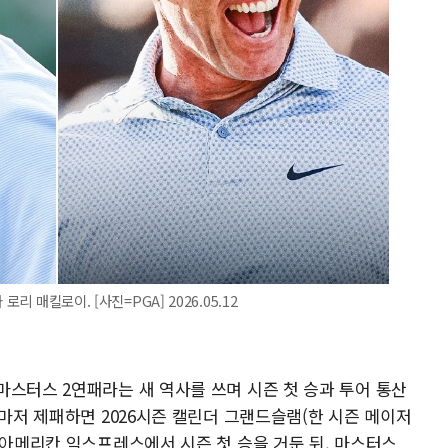
리 매킬로이. [사진=PGA] 2026.05.12
마스터스 2연패라는 새 역사를 쓰며 시즌 첫 승과 투어 통산
십마저 제패하면 2026시즌 캘린더 그랜드슬램(한 시즌 메이저
 아메리칸 익스프레스에서 시즌 첫 승을 거둔 뒤, 마스터스