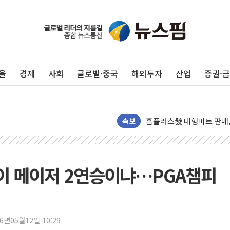
정재헌 CEO, SKT 장기고
최태원, 노소영에 9440
하나금융, 명동 소상공인에 
울
경제
사회
글로벌·중국
해외투자
산업
증권·
인천시 광복절 현수막 '태
병무청, 보충역 전면 손질…
홈플러스發 대형마트 판매,
윤준병·이해민 의원, '정부
속보
'호우·산사태 주의보' 울진 
여야, 황희 '버스 하우스' 
풀무원재단, '국제과학연극제
이 메이저 2연승이냐…PGA챔피
현대그린푸드 '텍사스로드하
與 "세제개편안 8월 말 당
경인고속도로서 차량 4대 연
26년05월12일 10:29
"AI가 먼저 알아채고 고친