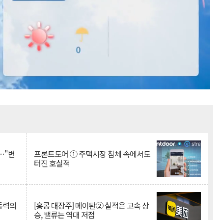
Mute
…"변
프론트도어 ① 주택시장 침체 속에서도
터진 호실적
 동력의
[홍콩 대장주] 메이퇀② 실적은 고속 상
승, 밸류는 역대 저점