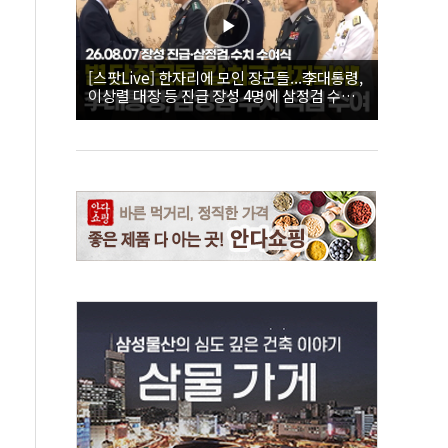
[스팟Live] 한자리에 모인 장군들...李대통령,
이상렬 대장 등 진급 장성 4명에 삼정검 수치
직접 수여｜26.08.07 장성 진급·삼정검 수치
수여식