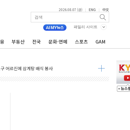
2026.08.07 (금)
ENG
中文
|
|
 GAM - 맛보기편 (8/7)
"...송영길·정청래·김민석, 호남 경선 앞두고 총력전
패밀리 사이트
도…"3분기 추가 방안 발표"
금융
부동산
전국
문화·연예
스포츠
GAM
·노량진·장위 서울 알짜 단지 주목
 통합' 규탄 결의안 발의…이준석·한동훈 동참
원구 어르신에 삼계탕 배식 봉사
% 적용하니…재건축보다 재개발 사업성 개선↑
텐츠 '소셜아이어워드' 대상 수상
G 투입 비중 37%…하반기 확대 추진"
 사라진다, OK·애큐온·페퍼만 남아
에 서울서 40도 넘어
…에너지 유니콘기업 본격 육성
 54조 투자…D램·낸드 동시 증설
B∙CRO가 이끈 '기술주 상승장'