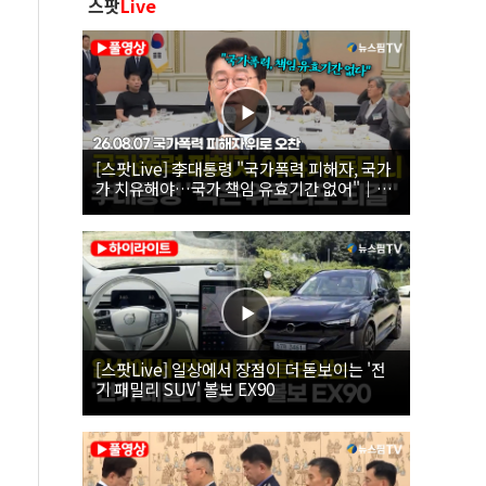
스팟
Live
[스팟Live] 李대통령 "국가폭력 피해자, 국가
가 치유해야…국가 책임 유효기간 없어"｜
26.08.07 국가폭력 피해자 위로 오찬
[스팟Live] 일상에서 장점이 더 돋보이는 '전
기 패밀리 SUV' 볼보 EX90