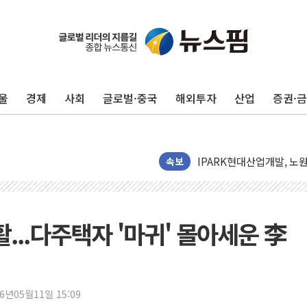
깊이가 다른 글로벌 투자 정보
"호남 없이 민주 당권 없다
SK하이닉스, 주주환원 속
울
경제
사회
글로벌·중국
해외투자
산업
증권·
'무순위' 기회 왔다…신길
野 의원 42명, '사관학교
IPARK현대산업개발, 노
준공업지역 용적률 400
속보
현대해상, 유튜브 양육 콘
[컨콜] 롯데케미칼, "LP
대형 저축은행 4%대 예금
...다주택자 '마귀' 몰아세운 李
서울 노원 40.2도…8년 만
한전, 한전기술지주 출범
SK하이닉스, 용인·청주에
26년05월11일 15:09
[중국증시 마감] CPO∙PC