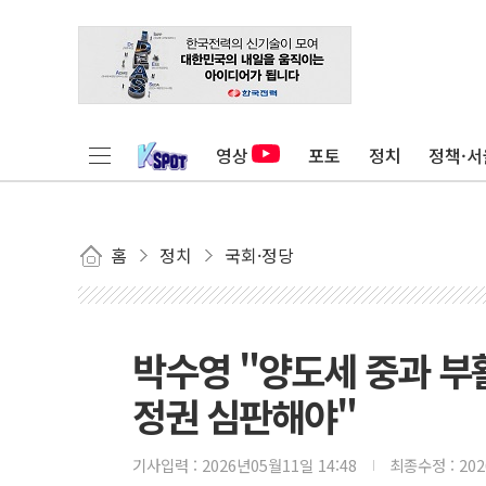
영상
포토
정치
정책·서
홈
정치
국회·정당
박수영 "양도세 중과 부활
정권 심판해야"
기사입력 :
2026년05월11일 14:48
최종수정 :
20