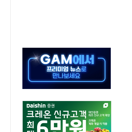
TF 급등, SK하이닉스 레버리지는 급락
·여수 사업재편 완료시 재무구조 개선 기대"
 '수수료 평생 우대' 이벤트 진행
'청년 자산격차 해소' 특위 출범…"소외되는 계층 없도록"
532억…신제품 효과에 실적 호조
속 하락…외국인 매도에 6258.77