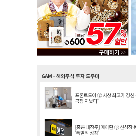
GAM
- 해외주식 투자 도우미
프론트도어 ② 사상 최고가 경신
곡점 지났다"
[홍콩 대장주] 메이퇀 ③ 신성장
'폭발적 성장'