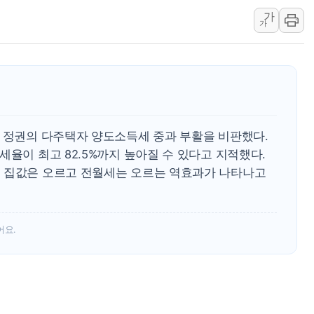
가
[ETF 시황] 2차전지 E
가
[컨콜] 롯데케미칼 "대산
SK증권, 비대면 고객 대상
통합위, 'AI 포용사회'·
코웨이, 2분기 영업익 2
[마감시황] 코스피, 7주 연
명 정권의 다주택자 양도소득세 중과 부활을 비판했다.
세율이 최고 82.5%까지 높아질 수 있다고 지적했다.
 집값은 오르고 전월세는 오르는 역효과가 나타나고
어요.