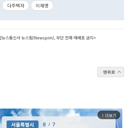
다주택자
이재명
뉴스통신사 뉴스핌(Newspim), 무단 전재-재배포 금지>
맨위로
더보기
arrow_forward_ios