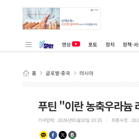
영상
포토
정치
정책·서
홈
글로벌·중국
러시아
푸틴 "이란 농축우라늄 
기사입력 :
2026년05월10일 10:35
최종수정 :
20