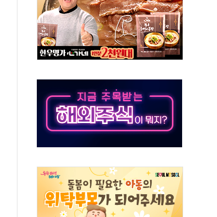
인 '사파리' 공격… 시민들 공포감 극대화 전략
' 임시 주총 기대감에 홀로 상한가…마진 잔액은 사상 최고
버리지 위험수위…숨은 차입이 더 큰 변수"
대응 1단계 진압 중