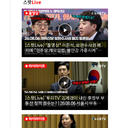
스팟
Live
[스팟Live] *풀영상* 이준석, 보완수사권 폐
지에 "민주당 개악입법, 불안감 가중시켜"｜
26.08.06 개혁신당 보완수사권 폐지 토론회
[스팟Live] '투미TV' 김제경이 내린 李정부 부
동산 정책 점수는? | 26.08.06 서울시 부동산
대토론회