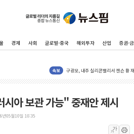
이란, 오만과 호르무즈 해협 재개방 합
[민주 당권주자 일정] 송영길·정청래·김
李대통령, 오늘 부동산 정책 점검 2
[오늘의 정치일정] 8월 7일(금)
울
경제
사회
글로벌·중국
해외투자
산업
증권·
[오늘의 국회일정] 상임위·세미나·기자
이란, 美·이스라엘 선박 호르무즈 통항
유럽증시, 견조한 실적 소화하며 대부분
속보
리투아니아 국방 "러, 우크라 드론으로
구광모, 내주 실리콘밸리서 젠슨 황 
뉴욕증시 개장 전 특징주...모더나
러시아 보관 가능" 중재안 제시
김정관 장관 "영업이익 N% 성과급
뉴욕증시 프리뷰, 미 주가선물 AI주
26년05월10일 10:35
청와대, 북한 단거리 탄도미사일 발사
금값 7주 만에 최고…美 고용 둔화·
가
가
[인도증시] 중동 긴장 완화에 실적 호