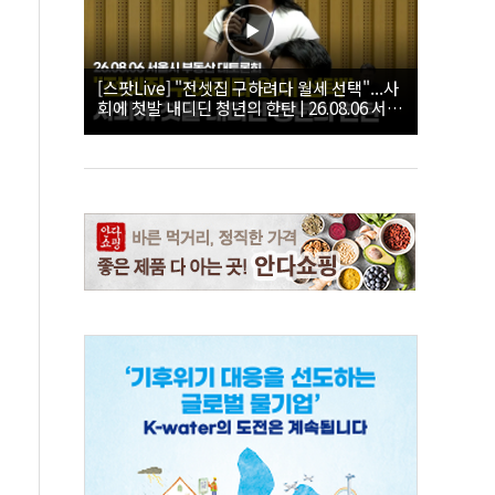
[스팟Live] "전셋집 구하려다 월세 선택"...사
회에 첫발 내디딘 청년의 한탄 | 26.08.06 서울
시 부동산 대토론회