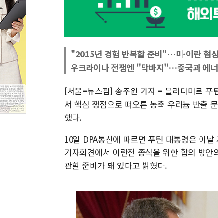
"2015년 경험 반복할 준비"…미·이란 협
우크라이나 전쟁엔 "막바지"…중국과 에너
[서울=뉴스핌] 송주원 기자 = 블라디미르 푸
서 핵심 쟁점으로 떠오른 농축 우라늄 반출 
했다.
10일 DPA통신에 따르면 푸틴 대통령은 이날
기자회견에서 이란전 종식을 위한 합의 방안의
관할 준비가 돼 있다고 밝혔다.