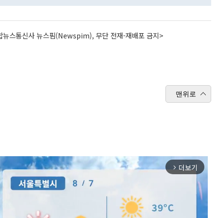
뉴스통신사 뉴스핌(Newspim), 무단 전재-재배포 금지>
맨위로
더보기
arrow_forward_ios