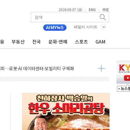
의 막바지.."美와 직접 협상 없어"
2026.08.07 (금)
ENG
中文
|
|
민석 후보 - 8월 7일
차 회의…주택 공급 대책 막바지 조율할 듯
패밀리 사이트
금융
부동산
전국
문화·연예
스포츠
GAM
회견·주요 정당 - 8월 7일
 제한 추진…美 "통행 막을 권한 없어"
 상승… "2분기 기업 순이익 21% 증가" 전망
 나토 회원국 공격 검토… 거짓 깃발 작전"
재회…로봇·AI 데이터센터·모빌리티 구체화
·아이온큐·도어대시↑ VS 샌디스크·피그마·앱러빈↓
 반대…상법·자본시장법 개정 논의"
 차익실현 속 혼조세...웨스턴디지털·샌디스크↓
에 긴급 안보 점검회의
호르무즈 재개방 기대에 강세
조까지, 상승...호실적 보고 기업 상승세 뚜렷