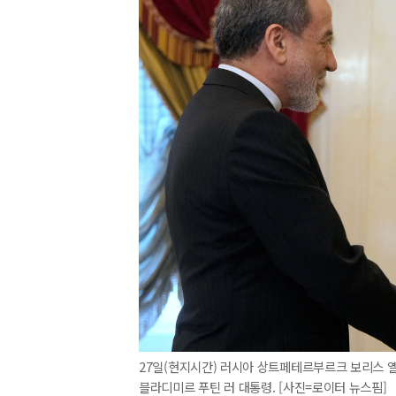
27일(현지시간) 러시아 상트페테르부르크 보리스 옐
블라디미르 푸틴 러 대통령. [사진=로이터 뉴스핌]