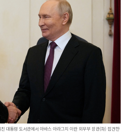
친 대통령 도서관에서 아바스 아라그치 이란 외무부 장관(좌) 접견한