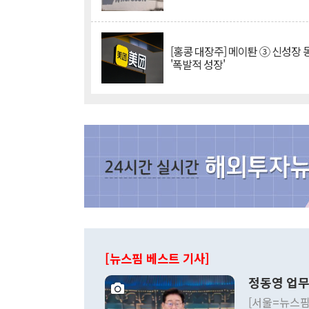
[홍콩 대장주] 메이퇀 ③ 신성장
'폭발적 성장'
[뉴스핌 베스트 기사]
정동영 업무
[서울=뉴스핌