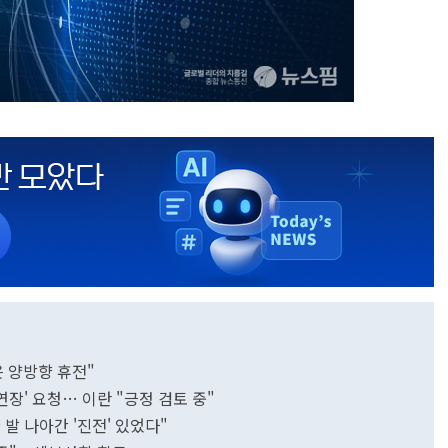
은 양방향 휴전"
연장' 요청… 이란 "긍정 검토 중"
발 나아간 '진전' 있었다"