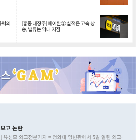
 동력의
[홍콩 대장주] 메이퇀② 실적은 고속 상
승, 밸류는 역대 저점
보고 논란
] 유신모 외교전문기자 = 청와대 영빈관에서 5일 열린 외교·