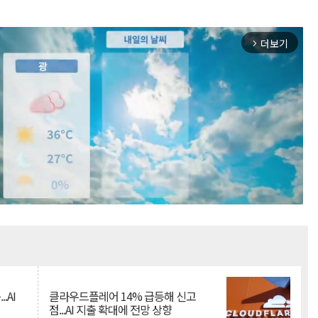
더보기
arrow_forward_ios
Mute
.AI
클라우드플레어 14% 급등해 신고
점...AI 지출 확대에 전망 상향