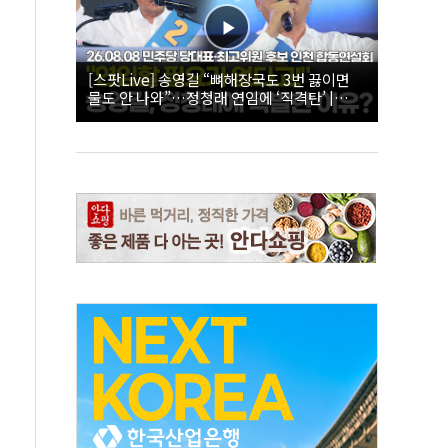
[스팟Live] 송영길 “뼈해장국도 3번 끓이면
물도 안 나와”…정청래 연임에 ‘직격탄’ |
26.08.08 더불어민주당 당대표·최고위원 후
보 인천 합동연설회