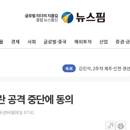
울
경제
사회
글로벌·중국
해외투자
산업
증권·
[종합] 김민석, 정청래에 '0.86
인천 합동연설회 나선 송영길
김민석, 2주차 제주·인천 경선서
속보
인사하는 김민석 당대표 후보
[속보] 민주, 제주·인천 경선 결
[속보] 민주, 인천 경선 결과 발
이란 공격 중단에 동의
[속보] 민주, 제주 경선 결과 발
이번주 국내 주요 금융일정(8.1
26년04월08일 07:41
美, 이란전 출구전략 만지작
가
강릉·동해·삼척 시간당 최대 
가