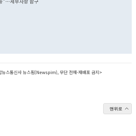
 중"…세부사항 함구
뉴스통신사 뉴스핌(Newspim), 무단 전재-재배포 금지>
맨위로