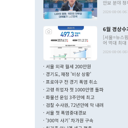
안보 분야 정
평화공존 발전
2026-08-06 06:
발언 중에는 
언한 것이 있
령은 공개적으
6월 경상수
주의적 희망에
관의 대북 정
[서울=뉴스핌
관 부처 장관
어 역대 최대
관의 무리한 
출 호조로 월
다. [정동영 통일부 장관이 지난달 23일 오후 서울 종로구 정부서울청사에
2026-08-06 08:
료=한국은행] 한국은행이 6일 발표한 '2026년 6월 국제수지(잠정)'에
서 취임 1주년 
면 지난 6월
부 장관 권한
1000만달러
서울 외곽 월세 200만원
발전 구상'을
이에 따라 올
적 갈등 해결
경기도, 재정 '비상 상황'
했다. 경상수
결과 혐오의 
9000만달러
프로야구 전 경기 폭염 취소
년간의 CVI
지 기준 상품
고령 취업자 첫 1000만명 돌파
무너졌다고도 
며 월간 기준
현실을 바꾸는
달러로 38.
화물선 운임 3주만에 최고
를 평화 체제
196.9% 급
검찰 수사권, 72년만에 막 내려
함께 4자 대
수출은 160
지만 이 대통
서울 첫 폭염중대경보
(18.6%) 
화공존 정책이
했다. 통관 기
'300억 사기' 차가원 구속
다"고 지적했
(16.4%)
투리가 잡혀 