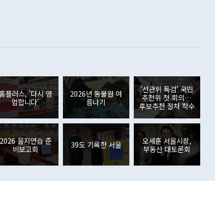
000만달러)보다 적자 폭이 확대됐다. 여행수지는 외국인 입국자
래될 수 있다"고 경고했다. 이 대통령은 남북 신뢰 구축을 위해
증료 인상 등에 따른 출국자 감소로 4억4000만달러 흑자를
합의를 선제적으로 복원해야 한다는 정 장관의 주장에 대해서도
지식재산권사용료수지는 전월 흑자에서 4억4000만달러 적자
대로 하는 게 과연 한반도의 평화와 안정에 플러스냐, 결론적
 본원소득수지는 배당소득을 중심으로 32억7000만달러 흑자
이 들 때도 있다"며 부정적으로 반응했다. 조현 외교부 장
월(21억7000만달러)보다 흑자 폭이 확대됐다. 배당소득수지
 사후 브리핑에서 정 장관이 언급한 '4자 회담'에 대해 "이상
이 늘어난 데다 전월 분기배당에 따른 기저효과로 배당지급이
 어떤 희망이라 하더라도 그건 아직 조율되지 않은 방법"이
6000만달러 흑자를 나타냈다. 금융계정 순자산은 6월 중 467
들께서 디스카운트해 주시면 좋겠다"고 선을 그었다. 정 장관
러 증가해 월간 기준 역대 최대 증가 폭을 기록했다. 종전 최대
아 블라디보스토크에서 열리는 '동방경제포럼(EEF)'을 언급하
월(369억9000만달러)을 넘어선 것이다. 직접투자에서는 내국
원에서 (참석을) 검토하고 있다"고 발언한 데 대해서도 조 장관
가 80억1000만달러, 외국인의 국내투자가 46억3000만달러
'선관위 특검' 국민
외교부의 몫"이라며 "아직 거기까지 진도가 나가지 않았다"고
홈플러스, '다시 영
2026년 동물원 여
. 증권투자에서는 외국인의 국내 주식 매도세가 이어졌다. 외
추천위 첫 회의…
업합니다'
름나기
장관이 이날 소개한 대북 구상과 설명은 정부 내 조율을 거치지
주식 투자는 차익실현 매도 등의 영향으로 316억1000만달러
후보추천 절차 착수
서 문제가 있다. 특히 주적 표현 대체와 국호 사용, 9·19 군
(-310억5000만달러)에 이어 역대 최대 순매도 기록을 다시
 4자회담 추진 등은 통일부 장관이 결정할 사안이 아니어서 월
국인의 국내 채권투자는 세계국채지수(WGBI) 자금 유입에도
이 나오고 있다. 이 대통령은 정 장관의 업무보고를 듣고 난
도래 영향으로 증가 폭이 줄어든 52억9000만달러를 기록했
무보고에 발표했다고 승인난 건 아니다"라고 재차 확인했다. 정
2026 을지연습 준
오세훈 서울시장,
 해외 증권투자는 주식을 중심으로 35억6000만달러 증가했
39도 기록한 서울
비보고회
부동산 대토론회
통은 "정 장관의 발언 내용은 대부분 국가안전보장회의(NSC)
newspim.com
된 사안이 아닌 정 장관의 개인적 생각에 가깝다"며 "안보 관
이 정부의 공식 정책이 아닌 사안을 추진하겠다고 업무보고를
 면전에서 '국군통수권자가 나서야 한다'고 주장한 것은 심각
 5일 청와대 영빈관에서 열린 통일
 외교 안보 부처 업무보고에서 발언하고 있다. [사진=청와대]
장이 현 시점에서 이미 참고가 될 수 없는 과거의 경험 또는 사