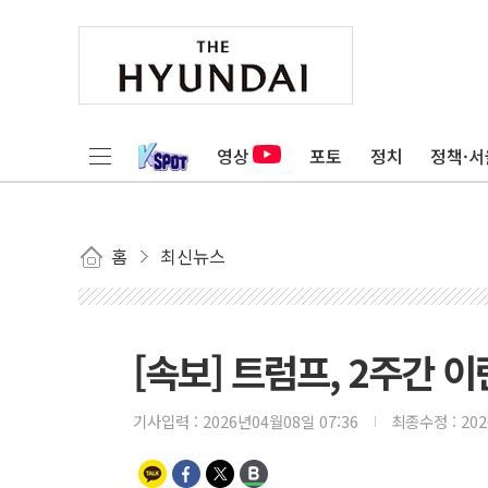
영상
포토
정치
정책·서
홈
최신뉴스
[속보] 트럼프, 2주간 
기사입력 :
2026년04월08일 07:36
최종수정 :
20