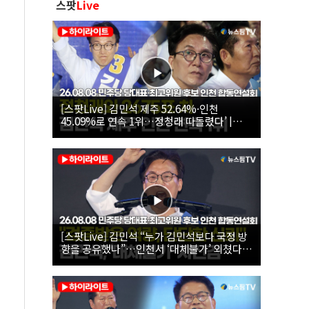
스팟
Live
[스팟Live] 김민석 제주 52.64%·인천
45.09%로 연속 1위…정청래 따돌렸다’ |
26.08.08 더불어민주당 당대표·최고위원 후
보 인천 합동연설회
[스팟Live] 김민석 “누가 김민석보다 국정 방
향을 공유했나”…인천서 ‘대체불가’ 외쳤다 |
26.08.08 더불어민주당 당대표·최고위원 후
보 인천 합동연설회