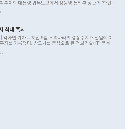
부 부처의 대통령 업무보고에서 정동영 통일부 장관의 '한반도
 구상'과 업무보고 발언이 논란을 빚고 있다. 이날 정 장관의
10
정부 내 조율을 거치지 않은 사안을 정책으로 추진하겠다고 공
는가 하면 사실 관계에 맞지 않은 설명도 있었다. 이재명 대통
로 신중을 기해 달라고 경고했고, 조현 외교부 장관은 '이상
지 최대 흑자
 근거한 비현실적 구상'이라는 비판을 내놨다. 그동안 정 장
책 관련 발언이 물의를 빚은 적은 여러 번 있지만 대통령과 유
] 박가연 기자 = 지난 6월 우리나라의 경상수지가 전월에 이
이 공개적으로 부정적 입장을 표명한 것은 이례적이다. 정 장
 흑자를 기록했다. 반도체를 중심으로 한 정보기술(IT) 품목 수
대북 접근법과 월권을 제어해야 한다는 목소리도 높아지고 있
간 상품수출이 처음으로 1000억달러를 넘어선 영향이다. [자
00
 따르
기자간담회를 하고 있다. [사진=통일부] 2026.07.23 ◆통일
 경상수지는 497억3000만달러 흑자로 집계됐다. 전월(386억
 넘어선 주장 정 장관은 이날 업무보고에서 '한반도 평화공존
)에 이어 두 달 연속 월간 기준 역대 최대 기록을 갈아치웠다.
 설명하면서 이재명 정부 2년차 핵심 과제로 상호 존중·평화
해 상반기 누적 경상수지 흑자는 1910억1000만달러를 기록
·핵 없는 한반도 등 3대 기본 방향을 제시했다. 정 장관은 "대
지 흑자를 견인한 것은 상품수지다. 6월 상품수지는 478억
언어는 멈춰야 한다"면서 주적 용어 대체를 주장했다. 지난 25
 흑자를 기록하며 전월에 이어 역대 최대를 다시 썼다. 국제수
D(완전하고 검증가능하며 되돌릴 수 없는 비핵화) 구도는 이미
수출은 1123억7000만달러로 전년 동월 대비 84.5% 증가하
했다. 또 "현 시점에서 흘러간 선(先)비핵화만 되뇌는 것은
 처음으로 1000억달러를 넘어섰다. 상품수입은 644억8000만
 데 힘이 되지 않는다"고 주장했다. 정 장관은 또 "정전 체제
6% 늘었다. 통관 기준으로는 반도체 수출이 전년 동월 대비
로 바꾸는 논의에 착수하겠다"면서 "북·미 정상회담 견인과
증했고 컴퓨터·주변기기(SSD)는 282.7% 증가했다. IT 품목
화의 동력을 확보하기 위해 최선을 다할 것"이라고 말했다. 하
.4% 늘었으며 비IT 품목도 ▲석유제품(47.5%) ▲화공품
령은 정 장관의 구상에 대부분 제동을 걸었다. 이 대통령은 "평
▲철강제품(17.9%) ▲승용차(6.1%) 등을 중심으로 18.6% 증가
 정치적으로 악용되는 측면이 있다"며 "많이 조심하셔야 한
준 수입은 ▲원자재(30.5%) ▲자본재(35.3%) ▲소비재
다. 북한을 다른 이름으로 불러야 한다는 주장에는 "표현에 꼬
가 모두 늘었다. 서비스수지는 12억9000만달러 적자를 기록해 전
정쟁으로 휘몰아 들어가면 원래 하고자 했던 데에서 오히려 나