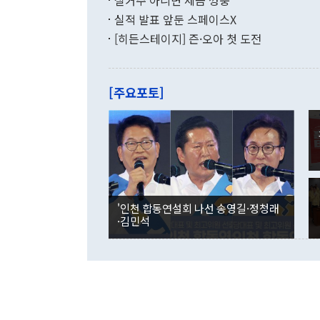
실거주 아니면 세금 껑충
월(-10억9
쁜 상황이 초
증가와 유류할
실적 발표 앞둔 스페이스X
9·19 군사
기록했지만 
[히든스테이지] 즌·오아 첫 도전
"우리의 선의
로 전환됐다.
으로 약간의 의문
를 기록해 전
관은 업무보고
는 배당수입
주의에 근거한
줄면서 25억
[주요포토]
라며 "여러분
억1000만달
이 9월 러시
였던 올해 3
며 "정부 차
인의 해외투자
은 "그것은 
각각 증가했다
잘랐다. 정 
국인의 국내 
않았다는 점에
감소하며 전월
사합의 복원,
경신했다. 외
권이라는 지적
분기 말 만기
뒤 "여기 업
다. 내국인의
'인천 합동연설회 나선 송영길·정청래
부의 한 소식
다. eoyn2@
·김민석
를 거쳐 결정
련 부처 장관
하고 대통령의
한 문제"라고 지적했다. 이재명 대통령이
외교 국방 등
2026.08.05 ◆시대착오적 접근, 대북 인식 오류 더욱 문제인 것은 정 장관
의 이같은 주