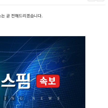
폐기물 수거하다 참변…60대
서울 중랑구 주택가서 흉기 난
스는 곧 전해드리겠습니다.
李대통령 "결혼 때문에 손해 
여수 오동도 인근 해상서 모
추미애, '위안부' 피해자 기림
인천 선재도 갯벌서 해루질 중
인천서 말다툼 중 어머니 흉기
'화합' 꺼낸 김민석에 '뻔뻔
李대통령, ISA 개편 재검토 
동해중부 전 해상 풍랑주의보…