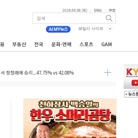
2026.08.08 (토)
ENG
中文
|
|
패밀리 사이트
금융
부동산
전국
문화·연예
스포츠
GAM
%p' 차 재역전 성공...金 45.42% vs 鄭 44.56%
·정청래·김민석 당대표 후보
 정청래에 승리...47.75% vs 42.08%
과 발표...김민석 47.75% 정청래 42.08%
표...김민석 45.09% 정청래 43.27% 송영길 11.63%
표...김민석 52.64% 정청래 39.89% 송영길 7.47%
0~8.14)
…공습 한계·탄약 부족 현실화
50㎜ 폭우…강원 동해안 강한 비 이어져