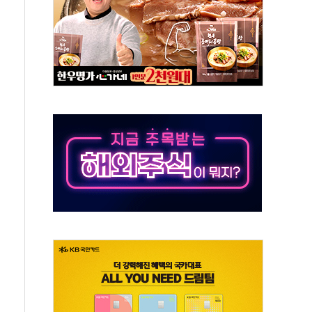
 환경미화원 수거차에 치여 사망
동…60대 남성 2명 숨져
보는 일 없게"…'결혼 페널티' 22개 과제 손본다
터보트 전복…1명 사망·1명 실종
의 날 참석..."국제적 시민 연대로 목소리 내야"
 실종 60대 나흘만에 숨진 채 발견
 살해 10대 아들 체포
' 받아친 정청래…제주 연설서 신경전 고조
지시…與 "적극 환영"·野 "졸속 국정"
10일까지 최대 3.5m 높은 물결