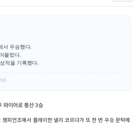
사우디·튀르키예·파키스탄, '공동방위협정' 체
신길동 신축도 3.3㎡당 7250만원…써밋 클라
용산공원·그린벨트로 또 충돌…반복되는 국토부
[AI 부동산 투데이] 특공 전략도 '극과 극'…
[코인시황] 비트코인 6만4000달러대 횡보…고
에서 우승했다.
[베트남 증시] 유동성 부진 지속, 강보합 마감
 머물렀다.
 성적을 기록했다.
'찜통더위'에 전력수요 역대 최고치 경신…한낮 
어요.
 와이어로 통산 3승
종일 챔피언조에서 플레이한 넬리 코르다가 또 한 번 우승 문턱에