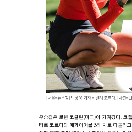
[서울=뉴스핌] 박상욱 기자 = 넬리 코르다. [사진=LPGA
우승컵은 로렌 코글린(미국)이 가져갔다. 코플
타로 코르다와 매과이어를 5타 차로 따돌리고 와