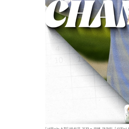
[서울=뉴스핌] 박상욱 기자 = 로렌 코글린. [사진=LPGA