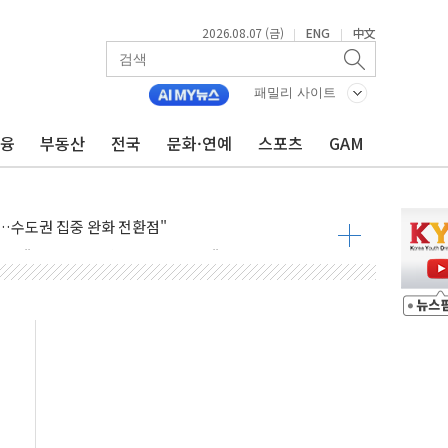
2026.08.07 (금)
ENG
中文
|
|
라우드플레어·태양광주↑ VS 트레이드데스크·웬디스↓
패밀리 사이트
자 7359명 끝까지 찾겠다"
금융
부동산
전국
문화·연예
스포츠
GAM
 톤 낮춰
항시 '시끌'
름…수도권 집중 완화 전환점"
주재… "전폭적 공급 확대·속도전 총력"
…美 태양광주 급등
도 놀랍지 않아"
태양광 착공…여의도 1.6배 규모
...금융주 낙폭 커
정책 아냐" 해명
~9일 최대 100mm 호우