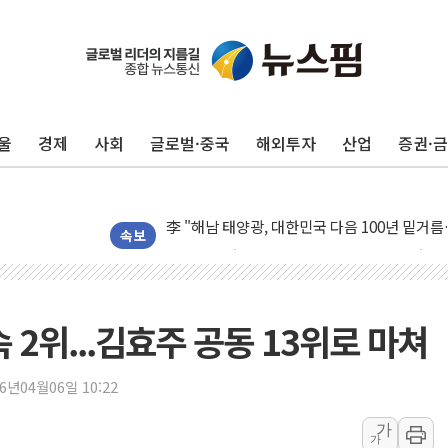
뉴욕증시 개장 전 특징주...아틀라시안·클
보훈부, 미 DPAA와 MOU… "6·25 미군 실종
울
경제
사회
글로벌·중국
해외투자
산업
증권·
트럼프 "금리 내려야"…파월 때와 달리 워시엔
특정 정치인 측근 포항시 정책특보 내정설...포
李 "해남 태양광, 대한민국 다음 100년 밑거
李 대통령, '6시간 마라톤 부동산 2차 회의' 
속보
트럼프, 中 겨냥 폴리실리콘 관세 15% 부과
[사진] 빈살만과 에르도안의 만남
이란와이어 "이란 최고지도자 위독…곧 사망해
속 2위...김효주 공동 13위로 마쳐
남동발전, 해남군에 국내 최대 규모 400MW 
[인도증시] 중동 불안 속 유가 상승에 소폭 하락
26년04월06일 10:22
황희 '폐버스 청년주택' SNS 글 역풍에 "정부
가
가
폭염 누그러지고 가뭄 숙지나...경북동해안권 8