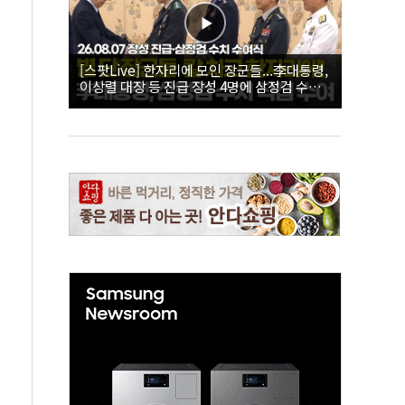
[스팟Live] 한자리에 모인 장군들...李대통령,
이상렬 대장 등 진급 장성 4명에 삼정검 수치
직접 수여｜26.08.07 장성 진급·삼정검 수치
수여식