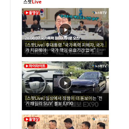
스팟
Live
[스팟Live] 李대통령 "국가폭력 피해자, 국가
가 치유해야…국가 책임 유효기간 없어"｜
26.08.07 국가폭력 피해자 위로 오찬
[스팟Live] 일상에서 장점이 더 돋보이는 '전
기 패밀리 SUV' 볼보 EX90