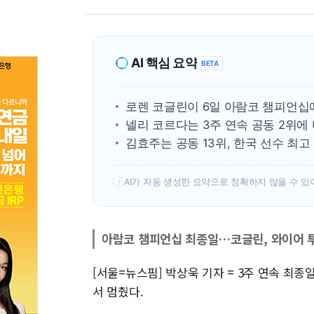
AI 핵심 요약
BETA
로렌 코글린이 6일 아람코 챔피언십
넬리 코르다는 3주 연속 공동 2위에
김효주는 공동 13위, 한국 선수 최고
AI가 자동 생성한 요약으로 정확하지 않을 수 있
!
아람코 챔피언십 최종일…코글린, 와이어 투
[서울=뉴스핌] 박상욱 기자 = 3주 연속 최
서 멈췄다.