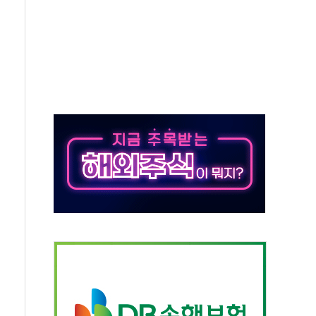
결… 수니파 국가들의 새 안보 협력 구도
비온 59㎡ 18억원대
-서울시 '정책 엇박자'
생애최초만 경쟁 치열
래·ETF 매수에도 고유가·금리·입법 지연 '삼중 부담'
...석유·가스주 올랐지만 빈그룹이 상쇄
총수요 104.3GW 기록