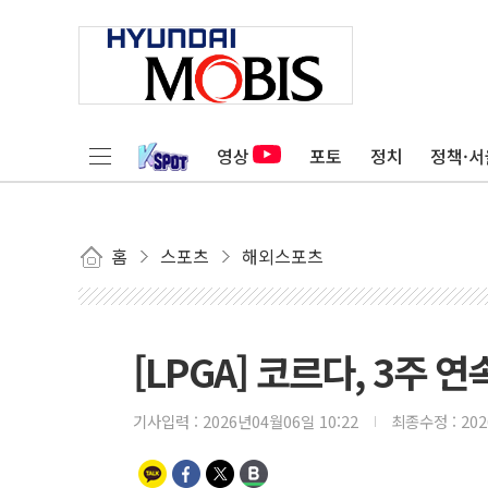
영상
포토
정치
정책·서
홈
스포츠
해외스포츠
[LPGA] 코르다, 3주 연
기사입력 :
2026년04월06일 10:22
최종수정 :
20