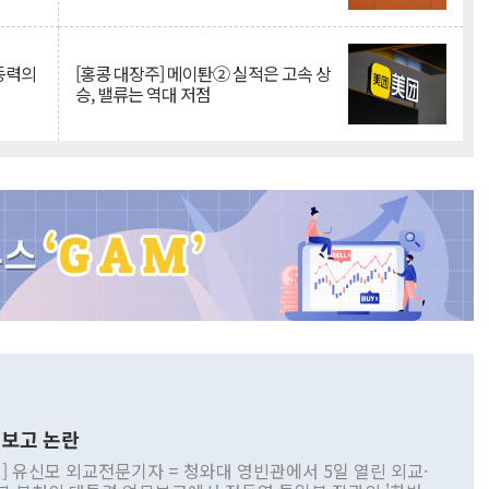
 동력의
[홍콩 대장주] 메이퇀② 실적은 고속 상
승, 밸류는 역대 저점
보고 논란
] 유신모 외교전문기자 = 청와대 영빈관에서 5일 열린 외교·