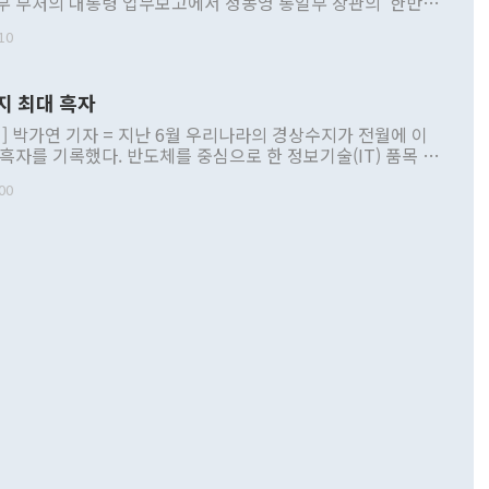
부 부처의 대통령 업무보고에서 정동영 통일부 장관의 '한반도
 구상'과 업무보고 발언이 논란을 빚고 있다. 이날 정 장관의
10
정부 내 조율을 거치지 않은 사안을 정책으로 추진하겠다고 공
는가 하면 사실 관계에 맞지 않은 설명도 있었다. 이재명 대통
로 신중을 기해 달라고 경고했고, 조현 외교부 장관은 '이상
지 최대 흑자
 근거한 비현실적 구상'이라는 비판을 내놨다. 그동안 정 장
책 관련 발언이 물의를 빚은 적은 여러 번 있지만 대통령과 유
] 박가연 기자 = 지난 6월 우리나라의 경상수지가 전월에 이
이 공개적으로 부정적 입장을 표명한 것은 이례적이다. 정 장
 흑자를 기록했다. 반도체를 중심으로 한 정보기술(IT) 품목 수
대북 접근법과 월권을 제어해야 한다는 목소리도 높아지고 있
간 상품수출이 처음으로 1000억달러를 넘어선 영향이다. [자
00
 따르
기자간담회를 하고 있다. [사진=통일부] 2026.07.23 ◆통일
 경상수지는 497억3000만달러 흑자로 집계됐다. 전월(386억
 넘어선 주장 정 장관은 이날 업무보고에서 '한반도 평화공존
)에 이어 두 달 연속 월간 기준 역대 최대 기록을 갈아치웠다.
 설명하면서 이재명 정부 2년차 핵심 과제로 상호 존중·평화
해 상반기 누적 경상수지 흑자는 1910억1000만달러를 기록
·핵 없는 한반도 등 3대 기본 방향을 제시했다. 정 장관은 "대
지 흑자를 견인한 것은 상품수지다. 6월 상품수지는 478억
언어는 멈춰야 한다"면서 주적 용어 대체를 주장했다. 지난 25
 흑자를 기록하며 전월에 이어 역대 최대를 다시 썼다. 국제수
D(완전하고 검증가능하며 되돌릴 수 없는 비핵화) 구도는 이미
수출은 1123억7000만달러로 전년 동월 대비 84.5% 증가하
했다. 또 "현 시점에서 흘러간 선(先)비핵화만 되뇌는 것은
 처음으로 1000억달러를 넘어섰다. 상품수입은 644억8000만
 데 힘이 되지 않는다"고 주장했다. 정 장관은 또 "정전 체제
6% 늘었다. 통관 기준으로는 반도체 수출이 전년 동월 대비
로 바꾸는 논의에 착수하겠다"면서 "북·미 정상회담 견인과
증했고 컴퓨터·주변기기(SSD)는 282.7% 증가했다. IT 품목
화의 동력을 확보하기 위해 최선을 다할 것"이라고 말했다. 하
.4% 늘었으며 비IT 품목도 ▲석유제품(47.5%) ▲화공품
령은 정 장관의 구상에 대부분 제동을 걸었다. 이 대통령은 "평
▲철강제품(17.9%) ▲승용차(6.1%) 등을 중심으로 18.6% 증가
 정치적으로 악용되는 측면이 있다"며 "많이 조심하셔야 한
준 수입은 ▲원자재(30.5%) ▲자본재(35.3%) ▲소비재
다. 북한을 다른 이름으로 불러야 한다는 주장에는 "표현에 꼬
가 모두 늘었다. 서비스수지는 12억9000만달러 적자를 기록해 전
정쟁으로 휘몰아 들어가면 원래 하고자 했던 데에서 오히려 나
000만달러)보다 적자 폭이 확대됐다. 여행수지는 외국인 입국자