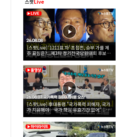
스팟
Live
[스팟Live] ‘1211표 차’ 초접전, 승부 가를 제
주 표심은?...제3차 정기전국당원대회 후보자
제주 합동연설회 생중계 | 26.08.08
[스팟Live] 李대통령 "국가폭력 피해자, 국가
가 치유해야…국가 책임 유효기간 없어"｜
26.08.07 국가폭력 피해자 위로 오찬