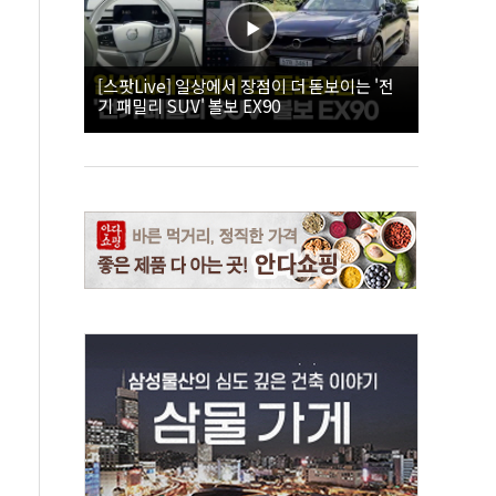
[스팟Live] 일상에서 장점이 더 돋보이는 '전
기 패밀리 SUV' 볼보 EX90