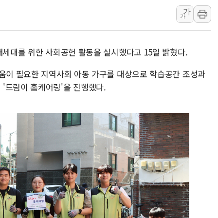
뉴욕증시, 고용 쇼크에 금리 인상 우려 후퇴…S&P500 
가
가
트럼프, 쿡 연준 이사 해임 재추진…"26일까지 의혹 소명"
유럽증시, 美 고용 예상 밖 부진에 연준 금리 인상 가능성 
래세대를 위한 사회공헌 활동을 실시했다고 15일 밝혔다.
미 연준 매파 기세 꺾이나…고용 감소에 9월 동결 전망 우
[종합] 이슬람 수니파 3국, '공동방위협정' 체결… 이스라
도움이 필요한 지역사회 아동 가구를 대상으로 학습공간 조성과
트럼프, 백신·자폐증 행정명령 검토…"이르면 다음 주"
'드림이 홈케어링'을 진행했다.
美 항소법원, 백악관 무도회장 공사 중단 명령…트럼프 제
이란 핵심 원유 수출항 '하르그섬', 최근 1주일 이상 '올스
美 고용 쇼크에 엔화 장중 급등…시장은 "또 개입했나" 촉
[AI MY 뉴스] 뉴욕 반도체주 프리뷰...美 고용 쇼크에 반도