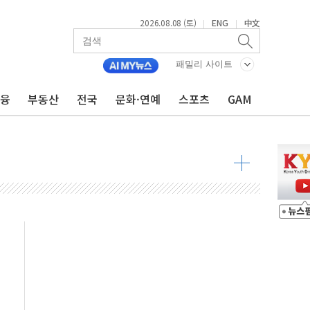
2026.08.08 (토)
ENG
中文
|
|
패밀리 사이트
금융
부동산
전국
문화·연예
스포츠
GAM
8도 넘으면 중단
해소될 듯
것"
지대' 우려
타진
청래 '격차 확대'