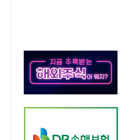
최고치
 요구
낮아지며 상승… STOXX 600 지수는 나흘 연속 최고치
세
엘·이란 위협에 맞설 자체 억지력 강화
동
톱'… 美 해상봉쇄 영향
각
체주 '활짝'