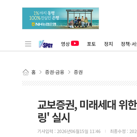
영상
포토
정치
정책·서
홈
증권·금융
증권
교보증권, 미래세대 위한
링' 실시
기사입력 :
2026년06월15일 11:46
최종수정 :
20