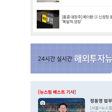
[홍콩 대장주] 메이퇀 ③ 신성장
'폭발적 성장'
[뉴스핌 베스트 기사]
정동영 업무
[서울=뉴스핌