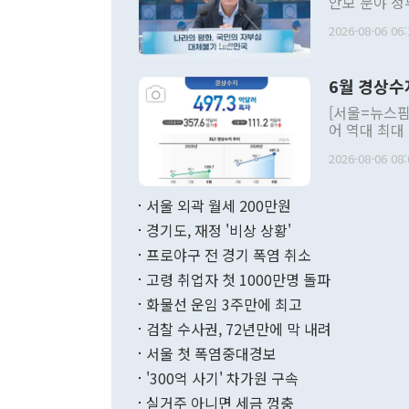
안보 분야 정
평화공존 발전
2026-08-06 06:
발언 중에는 
언한 것이 있
령은 공개적으
6월 경상수
주의적 희망에
관의 대북 정
[서울=뉴스핌
관 부처 장관
어 역대 최대
관의 무리한 
출 호조로 월
다. [정동영 통일부 장관이 지난달 23일 오후 서울 종로구 정부서울청사에
2026-08-06 08:
료=한국은행] 한국은행이 6일 발표한 '2026년 6월 국제수지(잠정)'에
서 취임 1주년 
면 지난 6월
부 장관 권한
1000만달러
서울 외곽 월세 200만원
발전 구상'을
이에 따라 올
적 갈등 해결
경기도, 재정 '비상 상황'
했다. 경상수
결과 혐오의 
9000만달러
프로야구 전 경기 폭염 취소
년간의 CVI
지 기준 상품
고령 취업자 첫 1000만명 돌파
무너졌다고도 
며 월간 기준
현실을 바꾸는
달러로 38.
화물선 운임 3주만에 최고
를 평화 체제
196.9% 급
검찰 수사권, 72년만에 막 내려
함께 4자 대
수출은 160
지만 이 대통
서울 첫 폭염중대경보
(18.6%) 
화공존 정책이
했다. 통관 기
'300억 사기' 차가원 구속
다"고 지적했
(16.4%)
투리가 잡혀 
실거주 아니면 세금 껑충
월(-10억9