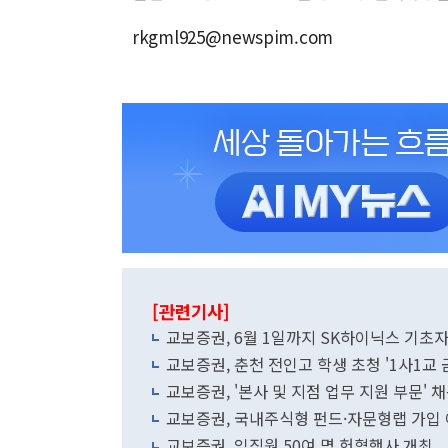
rkgml925@newspim.com
[관련기사]
교보증권, 6월 1일까지 SK하이닉스 기초자산
교보증권, 춘천 전인고 학생 초청 '1사1교
교보증권, '본사 및 지점 업무 지원 부문'
교보증권, 국내주식형 펀드·자문형랩 가입
교보증권, 임직원 50여 명 헌혈행사 개최