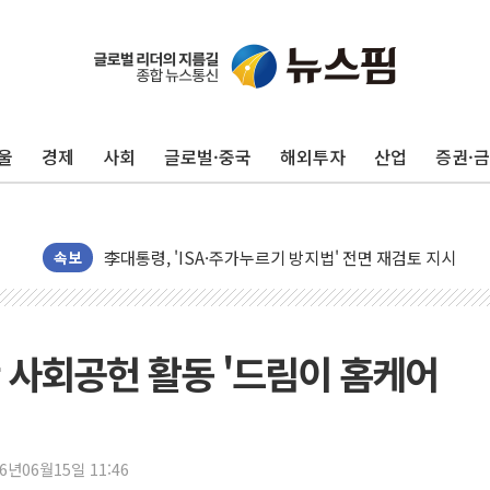
울
경제
사회
글로벌·중국
해외투자
산업
증권·
청양 밭에서 일하던 90대 숨져…온열질환 여부 조사
폭염에 車 운전면허 기능시험 오전 집중 편성…체감온도 3
李대통령, 'ISA·주가누르기 방지법' 전면 재검토 지시
속보
'호우 특보' 경북 울진 시간당 20~30mm 강한 비...가뭄 
주말 무더위·열대야 지속…내륙 곳곳 소나기
오세훈 "용산공원 주택 검토, 민주당 스스로 원칙 뒤집는 
 사회공헌 활동 '드림이 홈케어
충북 주말 무더위 지속…청주·진천 35도, 곳곳 소나기
10월 보완수사권 폐지·공소청 출범…피해자들 '범죄 사각
한상협, 업계 개인정보 보안 새판 짠다…'자율규제단체' 
26년06월15일 11:46
민주당, 오늘 제주·인천 경선 발표...김민석 '재역전' vs 정