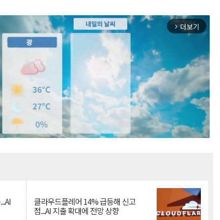
더보기
arrow_forward_ios
Mute
.AI
클라우드플레어 14% 급등해 신고
점...AI 지출 확대에 전망 상향