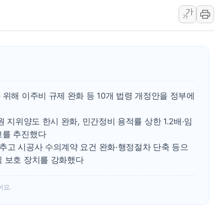
가
[AI MY 뉴스] 뉴욕 반도체주 프리뷰...美 고용 쇼크에 반도
가
뉴욕증시 프리뷰, 美 고용 쇼크에 금리 인상 우려 후퇴…나
[종합] 美 7월 고용 2만3000명 감소 '쇼크'…9월 금리 인
[사진] 이슬람 수니파 3개국, 공동방위협정 체결
뉴욕증시 개장 전 특징주...아틀라시안·클라우드플레어
보훈부, 미 DPAA와 MOU… "6·25 미군 실종자 7359명
 위해 이주비 규제 완화 등 10개 법령 개정안을 정부에
트럼프 "금리 내려야"…파월 때와 달리 워시엔 톤 낮춰
특정 정치인 측근 포항시 정책특보 내정설...포항시 '시끌'
원 지위양도 한시 완화, 민간정비 용적률 상한 1.2배·임
李 "해남 태양광, 대한민국 다음 100년 밑거름…수도권 집
고를 추진했다
낮추고 시공사 수의계약 요건 완화·행정절차 단축 등으
익 보호 장치를 강화했다
어요.