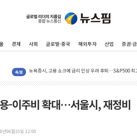
울
경제
사회
글로벌·중국
해외투자
산업
증권·
민주, 오늘 제주·인천 경선 결과 발표...'김민석 재역전 vs
한상협, 업계 개인정보 보안 새판 짠다…'자율규제단체' 
뉴욕증시, 고용 쇼크에 금리 인상 우려 후퇴…S&P500 
트럼프, 쿡 연준 이사 해임 재추진…"26일까지 의혹 소명"
속보
유럽증시, 美 고용 예상 밖 부진에 연준 금리 인상 가능성 
미 연준 매파 기세 꺾이나…고용 감소에 9월 동결 전망 우
[종합] 이슬람 수니파 3국, '공동방위협정' 체결… 이스라
허용-이주비 확대…서울시, 재정비
트럼프, 백신·자폐증 행정명령 검토…"이르면 다음 주"
美 항소법원, 백악관 무도회장 공사 중단 명령…트럼프 제
이란 핵심 원유 수출항 '하르그섬', 최근 1주일 이상 '올스
26년06월15일 12:00
美 고용 쇼크에 엔화 장중 급등…시장은 "또 개입했나" 촉