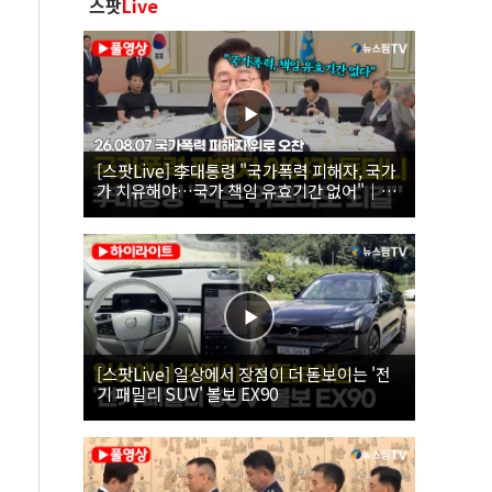
스팟
Live
[스팟Live] 李대통령 "국가폭력 피해자, 국가
가 치유해야…국가 책임 유효기간 없어"｜
26.08.07 국가폭력 피해자 위로 오찬
[스팟Live] 일상에서 장점이 더 돋보이는 '전
기 패밀리 SUV' 볼보 EX90