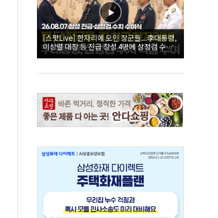
[스팟Live] 한자리에 모인 장군들...李대통령,
이상렬 대장 등 진급 장성 4명에 삼정검 수치
직접 수여｜26.08.07 장성 진급·삼정검 수치
수여식