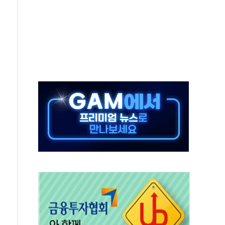
체주 '활짝'
스닥 선물 1%대 상승
상 기대 후퇴
·태양광주↑ VS 트레이드데스크·웬디스↓
 끝까지 찾겠다"
중 완화 전환점"