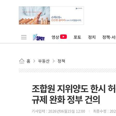
영상
포토
정치
정책·서
홈
부동산
정책
조합원 지위양도 한시 
규제 완화 정부 건의
기사입력 :
2026년06월15일 12:00
최종수정 :
20