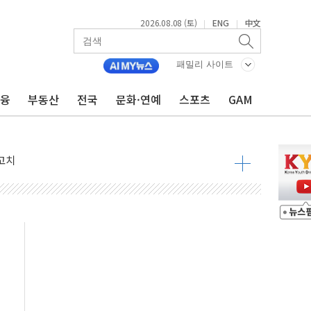
2026.08.08 (토)
ENG
中文
|
|
패밀리 사이트
금융
부동산
전국
문화·연예
스포츠
GAM
 정청래 격차 확대'
타진
최고치
 요구
낮아지며 상승… STOXX 600 지수는 나흘 연속 최고치
세
엘·이란 위협에 맞설 자체 억지력 강화
동
톱'… 美 해상봉쇄 영향
각