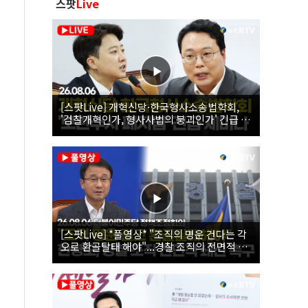
스팟
Live
[스팟Live] 개혁신당·한국형사소송법학회,
'검찰개혁인가, 형사사법의 붕괴인가' 긴급 세
미나｜26.08.06
[스팟Live] *풀영상* "조직의 명운 건다는 각
오로 환골탈태 해야"...경찰 조직의 전면적 쇄
신 촉구한 한병도 | 26.08.06 더불어민주당 정
책조정회의