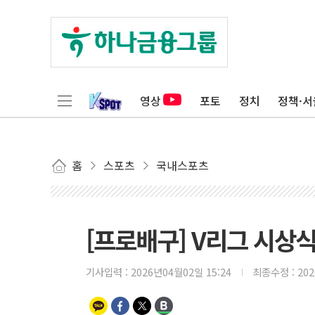
영상
포토
정치
정책·서
홈
스포츠
국내스포츠
[프로배구] V리그 시상식 
기사입력 :
2026년04월02일 15:24
최종수정 :
20