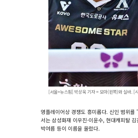
[서울=뉴스핌] 박상욱 기자 = 모마(왼쪽)와 실바. [사진=
영플레이어상 경쟁도 흥미롭다. 신인 범위를 '1
서는 삼성화재 이우진·이윤수, 현대캐피탈 김
박여름 등이 이름을 올렸다.