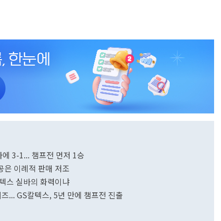
 3-1... 챔프전 먼저 1승
도공은 이례적 판매 저조
칼텍스 실바의 화력이냐
... GS칼텍스, 5년 만에 챔프전 진출