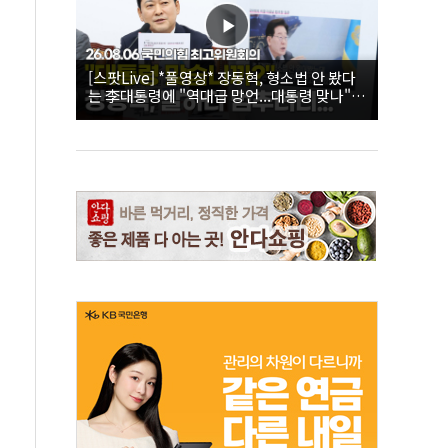
[스팟Live] *풀영상* 장동혁, 형소법 안 봤다
는 李대통령에 "역대급 망언...대통령 맞나"｜
26.08.06 국민의힘 최고위원회의