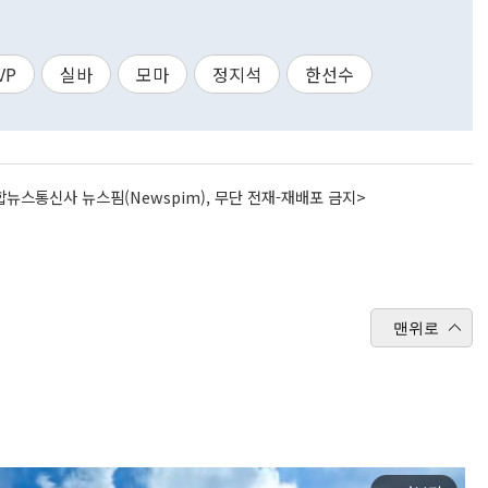
VP
실바
모마
정지석
한선수
뉴스통신사 뉴스핌(Newspim), 무단 전재-재배포 금지>
맨위로