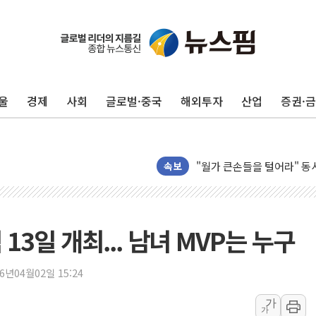
현대리바트, '2026 코리
[K메이커] 코셔에서 할랄까지
[특징주] 비철금속 업종 1
울
경제
사회
글로벌·중국
해외투자
산업
증권·
흥국자산운용, 코스닥 성장주
외국인 돌아왔지만 …'삼전
"월가 큰손들을 털어라" 동
미래에셋자산운용 "변동성 커
속보
반도체 대형주 급락에 코스
카카오뱅크 '모임통장'의 락인
더본코리아 홍콩반점, '부산
13일 개최... 남녀 MVP는 누구
LGU+, 국내 IDaaS 최초
26년04월02일 15:24
환율 100원 빠지면 현대차 영
가
가
국내 최대 400MW 규모 해