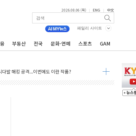
2026.08.06 (목)
ENG
中文
|
|
아빌드위크' 참가…리모델링 상담 제공
…대상, 종가가 넘은 건 국경 아닌 '식문화 장벽'
패밀리 사이트
1% 급등…구리 가격 상승 전망 부각
금융
부동산
전국
문화·연예
스포츠
GAM
 담은 채권혼합 펀드 2종 출시
·하이닉스'는 사고 급등주는 팔았다
시다발 해킹 공격...이번에도 이란 작품?
진 AI 반도체, 메모리 넘어 밸류체인 분산 투자해야"
피 4%↓…매도 사이드카 발동
 효과, '모임주' 이자 기여도 일반 2배
 돼지국밥짬뽕' 2주간 전국 한시 판매
ADT캡스, 매장 운영·보안 통합관리 앱 출시
 클라우드 보안인증 획득
업익 2.2조 증발...하반기 '환율 역풍' 우려
남 태양광발전 '첫삽'…남동발전, 재생에너지 '앞장'