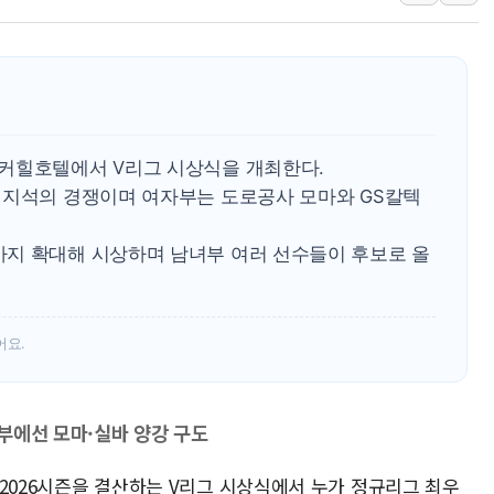
카카오, 'AI 수익화' 내년
경찰, '홍명보 감독 선임 의
삼성전자, FMS 2026서 차
LX하우시스 "역대급 폭염에
일 안 하고 '초과근무 수당'
커힐호텔에서 V리그 시상식을 개최한다.
토마토시스템 조길주·이강찬
정지석의 경쟁이며 여자부는 도로공사 모마와 GS칼텍
지 확대해 시상하며 남녀부 여러 선수들이 후보로 올
어요.
부에선 모마·실바 양강 구도
5-2026시즌을 결산하는 V리그 시상식에서 누가 정규리그 최우