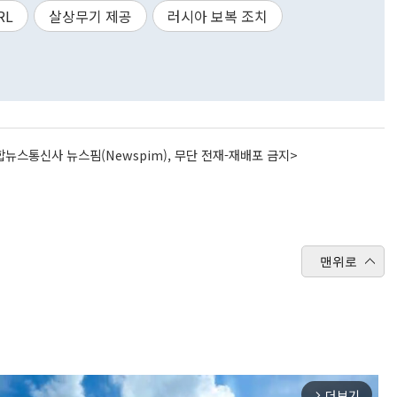
RL
살상무기 제공
러시아 보복 조치
뉴스통신사 뉴스핌(Newspim), 무단 전재-재배포 금지>
맨위로
더보기
arrow_forward_ios