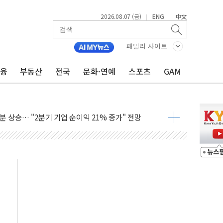
의 막바지.."美와 직접 협상 없어"
2026.08.07 (금)
ENG
中文
|
|
민석 후보 - 8월 7일
차 회의…주택 공급 대책 막바지 조율할 듯
패밀리 사이트
금융
부동산
전국
문화·연예
스포츠
GAM
회견·주요 정당 - 8월 7일
 제한 추진…美 "통행 막을 권한 없어"
 상승… "2분기 기업 순이익 21% 증가" 전망
 나토 회원국 공격 검토… 거짓 깃발 작전"
재회…로봇·AI 데이터센터·모빌리티 구체화
·아이온큐·도어대시↑ VS 샌디스크·피그마·앱러빈↓
 반대…상법·자본시장법 개정 논의"
 차익실현 속 혼조세...웨스턴디지털·샌디스크↓
에 긴급 안보 점검회의
호르무즈 재개방 기대에 강세
조까지, 상승...호실적 보고 기업 상승세 뚜렷