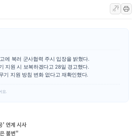
가
러, 1인칭시점 드론으로 우크라 민간
가
[베트남 증시] 지수 하락 속 'DGC
'월가의 황제' 다이먼 "금융시장 레
양주 섬유염색공장서 화재 1명 중상…
김정관 산업부 장관 "주 52시간 손봐
 경고에 북러 군사협력 주시 입장을 밝혔다.
 지원 시 보복하겠다고 28일 경고했다.
상무기 지원 방침 변화 없다고 재확인했다.
어요.
공' 연계 시사
은 불변"