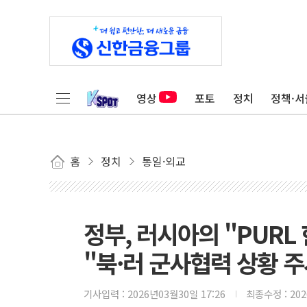
영상
포토
정치
정책·서
홈
정치
통일·외교
정부, 러시아의 "PURL
"북·러 군사협력 상황 주
기사입력 :
2026년03월30일 17:26
최종수정 :
20