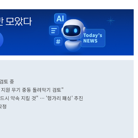
검토 중
라 지원 무기 중동 돌려막기 검토"
드시 약속 지킬 것" … '헝가리 패싱' 추진
확정