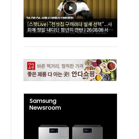
[스팟Live] "전셋집 구하려다 월세 선택"...사
회에 첫발 내디딘 청년의 한탄 | 26.08.06 서울
시 부동산 대토론회