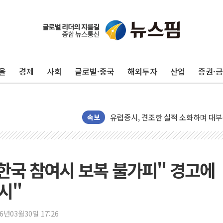
이란, 오만과 호르무즈 해협 재개방 합
[민주 당권주자 일정] 송영길·정청래·김
李대통령, 오늘 부동산 정책 점검 2
[오늘의 정치일정] 8월 7일(금)
울
경제
사회
글로벌·중국
해외투자
산업
증권·
[오늘의 국회일정] 상임위·세미나·기자
이란, 美·이스라엘 선박 호르무즈 통항
유럽증시, 견조한 실적 소화하며 대부분
속보
리투아니아 국방 "러, 우크라 드론으로
구광모, 내주 실리콘밸리서 젠슨 황 
뉴욕증시 개장 전 특징주...모더나
 한국 참여시 보복 불가피" 경고에
김정관 장관 "영업이익 N% 성과급
뉴욕증시 프리뷰, 미 주가선물 AI주
시"
청와대, 북한 단거리 탄도미사일 발사
금값 7주 만에 최고…美 고용 둔화·
26년03월30일 17:26
[인도증시] 중동 긴장 완화에 실적 호