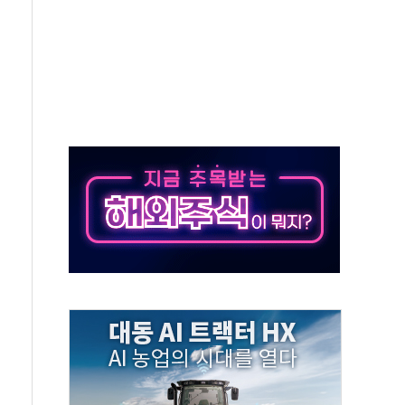
인 '사파리' 공격… 시민들 공포감 극대화 전략
' 임시 주총 기대감에 홀로 상한가…마진 잔액은 사상 최고
버리지 위험수위…숨은 차입이 더 큰 변수"
대응 1단계 진압 중
야, 경쟁상대 中과 비교해야"