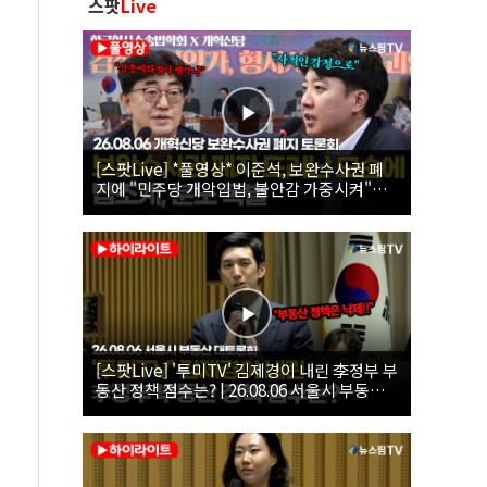
스팟
Live
[스팟Live] *풀영상* 이준석, 보완수사권 폐
지에 "민주당 개악입법, 불안감 가중시켜"｜
26.08.06 개혁신당 보완수사권 폐지 토론회
[스팟Live] '투미TV' 김제경이 내린 李정부 부
동산 정책 점수는? | 26.08.06 서울시 부동산
대토론회