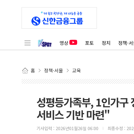
영상
포토
정치
정책·서
홈
정책·서울
교육
성평등가족부, 1인가구 
서비스 기반 마련"
기사입력 :
2026년01월26일 06:00
최종수정 :
20