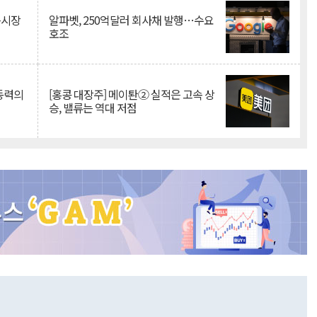
측시장
알파벳, 250억달러 회사채 발행…수요
호조
 동력의
[홍콩 대장주] 메이퇀② 실적은 고속 상
승, 밸류는 역대 저점