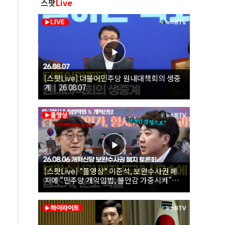
스팟
Live
[스팟Live] 더불어민주당 원내대책회의 생중
계｜26.08.07
[스팟Live] *풀영상* 이준석, 보완수사권 폐
지에 "민주당 개악입법, 불안감 가중시켜"｜
26.08.06 개혁신당 보완수사권 폐지 토론회