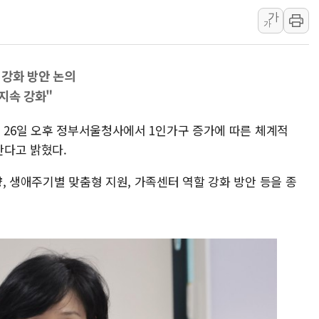
트럼프, 폴리실리콘·태양광에 
가
[채권/외환] 국제유가 급등에
가
트럼프, '원정출산 시민권 차
트럼프 "이란전 조만간 끝날 
 강화 방안 논의
현대리바트, 원가 개선으로 실
지속 강화"
[금/유가] 이란의 호르무즈 
는 26일 오후 정부서울청사에서 1인가구 증가에 따른 체계적
뉴욕증시, 유가·금리 부담에 
한다고 밝혔다.
이란, 오만과 호르무즈 해협 재
[민주 당권주자 일정] 송영길·
, 생애주기별 맞춤형 지원, 가족센터 역할 강화 방안 등을 종
李대통령, 오늘 오후 2시 부