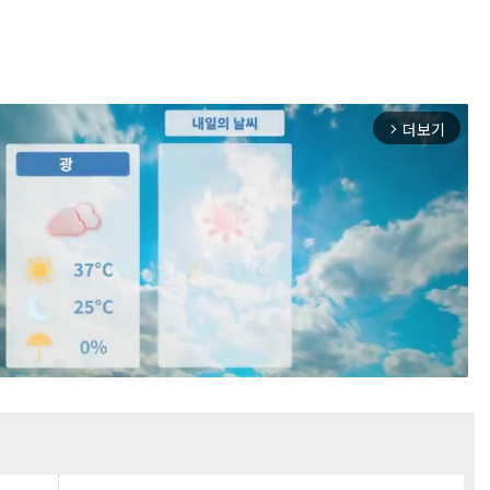
더보기
arrow_forward_ios
Mute