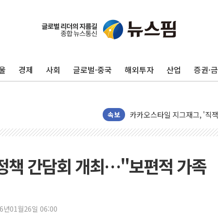
울
경제
사회
글로벌·중국
해외투자
산업
증권·
오뚜기, '2026 오뚜기몰 대
네이버, AI 투자로 숨 고르
카카오스타일 지그재그, '직잭
속보
풀무원푸드앤컬처, 인천공항서
애경산업, 서울시 취약계층 위
중기부, 떡국·떡볶이떡 제조업 
정책 간담회 개최…"보편적 가족
[브라질증시] 금리 인하에도 추
[뉴스핌 이 시각 PICK] 李, 
카드사 고객 유입 창구 된 '
제나벨, 배우 공승연 브랜드 
26년01월26일 06:00