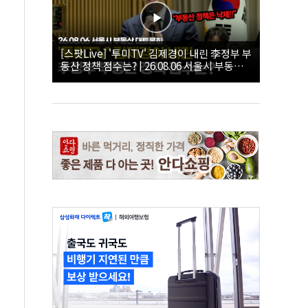
[스팟Live] '투미TV' 김제경이 내린 李정부 부
동산 정책 점수는? | 26.08.06 서울시 부동산
대토론회