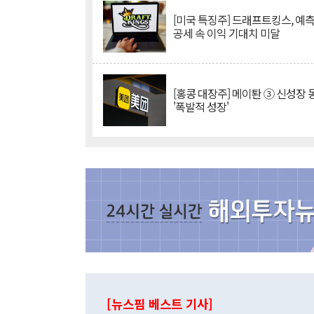
[미국 특징주] 드래프트킹스, 예
공세 속 이익 기대치 미달
[홍콩 대장주] 메이퇀 ③ 신성장
'폭발적 성장'
[뉴스핌 베스트 기사]