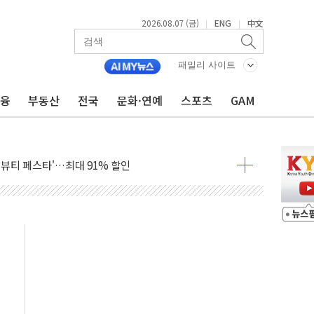
2026.08.07 (금)
ENG
中文
|
|
패밀리 사이트
금융
부동산
전국
문화·연예
스포츠
GAM
잔치' …경품·할인 혜택 풍성
기…매출 16% 늘고 영업이익은 제자리
뷰티 페스타'…최대 91% 할인
 '팔도음식대전'
해 53억원 상당 통큰 기부
'생계형 적합업종' 재지정...5년 더 보호
가 완화 불확실성에 1.2% 하락 마감
오늘 부동산 2차 회의 外
트래블카드'…휴가철 넘어 장기 고객 묶는다
모델 발탁… 부산 광안서 약국 팝업스토어 운영