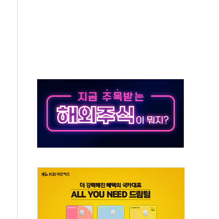
15% 관세…한국 등엔 '합산 상한' 적용
 미 국채금리·달러 동반 상승…시장, 美 고용지표 촉각
단' 행정명령 서명…출생시민권 제한 재시동
것"…군수품 부족설 일축 "막대한 무기 보유"
적 방어…다음 과제는 '외형 확대'
해협 통항 제한 검토에 유가 3% 급등…금값 보합
하락…다우 5거래일 랠리 '마침표'
개방 합의 막바지.."美와 직접 협상 없어"
정청래·김민석 후보 - 8월 7일
동산정책 2차 점검회의…주택 공급 대책 막바지 조율