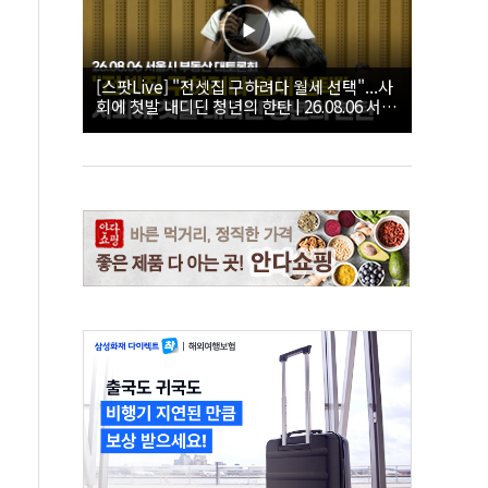
[스팟Live] "전셋집 구하려다 월세 선택"...사
회에 첫발 내디딘 청년의 한탄 | 26.08.06 서울
시 부동산 대토론회