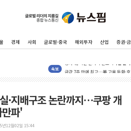
리투아니아 국방 "러, 우크라 드론으로
구광모, 내주 실리콘밸리서 젠슨 황 
뉴욕증시 개장 전 특징주...모더나
울
경제
사회
글로벌·중국
해외투자
산업
증권·
김정관 장관 "영업이익 N% 성과급
뉴욕증시 프리뷰, 미 주가선물 AI주
청와대, 북한 단거리 탄도미사일 발사
금값 7주 만에 최고…美 고용 둔화·
속보
[인도증시] 중동 긴장 완화에 실적 호
러, 1인칭시점 드론으로 우크라 민간
[베트남 증시] 지수 하락 속 'DGC
 부실·지배구조 논란까지…쿠팡 개
'월가의 황제' 다이먼 "금융시장 레
파만파'
양주 섬유염색공장서 화재 1명 중상…
김정관 산업부 장관 "주 52시간 손봐
25년12월02일 15:44
해군 1함대 창설 80주년…지역과 함께