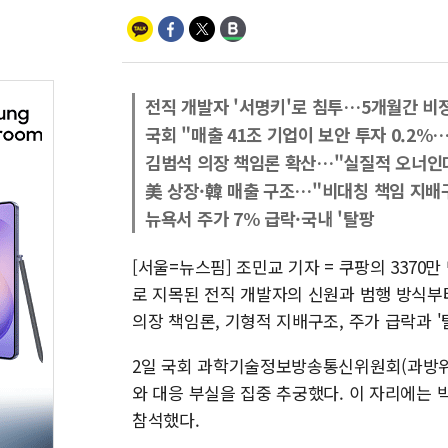
전직 개발자 '서명키'로 침투…5개월간 비
국회 "매출 41조 기업이 보안 투자 0.2
김범석 의장 책임론 확산…"실질적 오너인데
美 상장·韓 매출 구조…"비대칭 책임 지배
뉴욕서 주가 7% 급락·국내 '탈팡
[서울=뉴스핌] 조민교 기자 = 쿠팡의 3370
로 지목된 전직 개발자의 신원과 범행 방식부터
의장 책임론, 기형적 지배구조, 주가 급락과 
2일 국회 과학기술정보방송통신위원회(과방위
와 대응 부실을 집중 추궁했다. 이 자리에는 
참석했다.