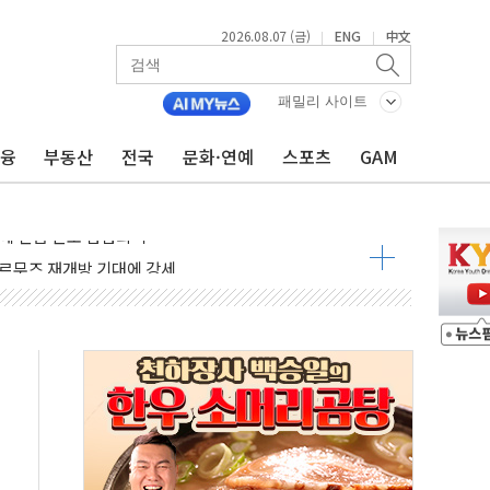
2026.08.07 (금)
ENG
中文
|
|
 나토 회원국 공격 검토… 거짓 깃발 작전"
재회…로봇·AI 데이터센터·모빌리티 구체화
패밀리 사이트
·아이온큐·도어대시↑ VS 샌디스크·피그마·앱러빈↓
금융
부동산
전국
문화·연예
스포츠
GAM
 반대…상법·자본시장법 개정 논의"
 차익실현 속 혼조세...웨스턴디지털·샌디스크↓
에 긴급 안보 점검회의
호르무즈 재개방 기대에 강세
조까지, 상승...호실적 보고 기업 상승세 뚜렷
인 '사파리' 공격… 시민들 공포감 극대화 전략
' 임시 주총 기대감에 홀로 상한가…마진 잔액은 사상 최고
버리지 위험수위…숨은 차입이 더 큰 변수"
대응 1단계 진압 중
야, 경쟁상대 中과 비교해야"
하는 '선봉'의 대민 봉사