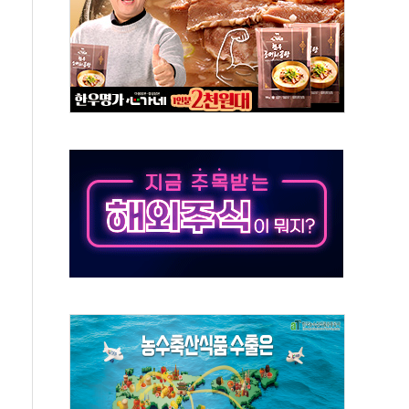
미사일 1발 발사… 올해 10번째·42일 만 도발
 새 안보 위기… 반군·마약카르텔이 습득해 전투 활용
어선 구조
무해한 표면 부식 물질"
분만에 진화...외국인 노동자 숨져
즌2