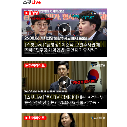
스팟
Live
[스팟Live] *풀영상* 이준석, 보완수사권 폐
지에 "민주당 개악입법, 불안감 가중시켜"｜
26.08.06 개혁신당 보완수사권 폐지 토론회
[스팟Live] '투미TV' 김제경이 내린 李정부 부
동산 정책 점수는? | 26.08.06 서울시 부동산
대토론회