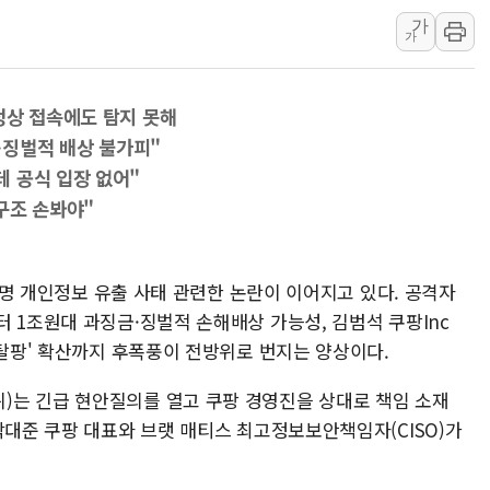
가
[3보] 북, 원산서 동해로 단거리 탄도
가
우크라 드론 전술, 중남미 콜롬비아에
동해해경, 독도 해상서 부유물 감긴 
정상 접속에도 탐지 못해
주한미군 "오산기지 누출, 백린 아닌 
%…징벌적 배상 불가피"
구미 폐염산처리업체서 불 2시간30여
 공식 입장 없어"
해군과 함께하는 '불금전파, 송정' 시
구조 손봐야"
만 명 개인정보 유출 사태 관련한 논란이 이어지고 있다. 공격자
 1조원대 과징금·징벌적 손해배상 가능성, 김범석 쿠팡Inc
'탈팡' 확산까지 후폭풍이 전방위로 번지는 양상이다.
)는 긴급 현안질의를 열고 쿠팡 경영진을 상대로 책임 소재
박대준 쿠팡 대표와 브랫 매티스 최고정보보안책임자(CISO)가