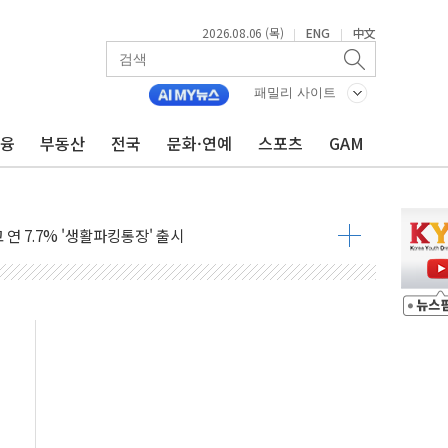
026서 차세대 AI 메모리 기술력 과시
2026.08.06 (목)
ENG
中文
|
|
급 폭염에 고단열 인테리어 관심 급증"
무 수당' 챙긴 경찰관 2명 송치
패밀리 사이트
주·이강찬 대표, 자사주 매수
금융
부동산
전국
문화·연예
스포츠
GAM
, 상반기 최대 실적에 13%대 급등
주10회로 확대…신규 항공사 진입길 열려
 연 7.7% '생활파킹통장' 출시
' 덧씌우는 트럼프...당내선 "안 먹힌다" 균열
싱턴서 첫 '국제보훈컨퍼런스'… 한미동맹 상징성 부각
르 도시철도 전력망 구축 계약
려차기' 부적절 발언 논란 사과…"재발 방지 모든 조치"
 약세에 S7 모두 '파란불'
중 아닌 권력 지팡이 자처…보완수사권 폐지해도 되나"
 잇몸 치약' 출시
단 저력…아반떼 계약 첫날 1만대 넘었다