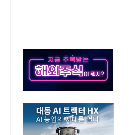
분기 영업손실 169억원…전년 比 45.7% 축소
' 운영·신뢰·확장성 강화
 경량화 모델 공개
네시스 파이낸스 썸머 페스타' 진행…리스·렌트 할인
ERO 육성·지원사업' 최종 공동연구기관 선정