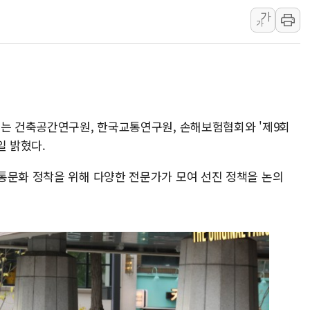
가
롯데에너지머티, 2
가
플래티어, '엑스젠
노타, '키미 K3'
현대캐피탈, '제
피아이이, 'K-H
부는 건축공간연구원, 한국교통연구원, 손해보험협회와 '제9회
일 밝혔다.
통문화 정착을 위해 다양한 전문가가 모여 선진 정책을 논의