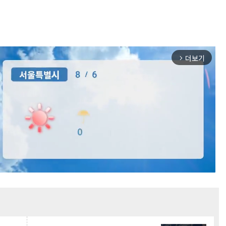
더보기
arrow_forward_ios
Mute