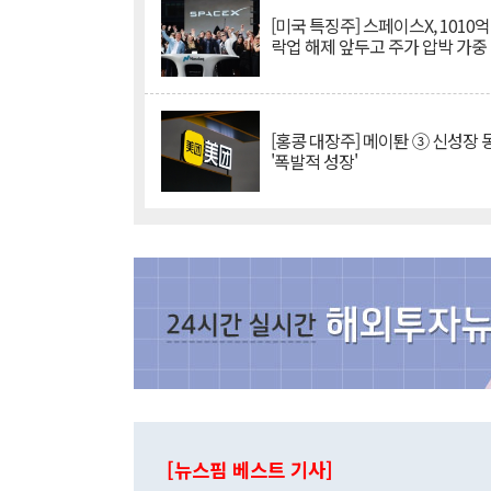
[미국 특징주] 스페이스X, 1010
락업 해제 앞두고 주가 압박 가중
[홍콩 대장주] 메이퇀 ③ 신성장
'폭발적 성장'
[뉴스핌 베스트 기사]