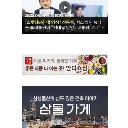
[스팟Live] *풀영상* 장동혁, 형소법 안 봤다
는 李대통령에 "역대급 망언...대통령 맞나"｜
26.08.06 국민의힘 최고위원회의