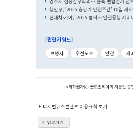
양주시 현장간부회의…'숲속 맨발걷기 산책
행안부, '2025 승강기 안전주간' 10일 
현대차·기아, '2025 협력사 안전동행 세미나
[관련키워드]
보행자
우선도로
안전
세
<저작권자(c) 글로벌리더의 지름길 종합
디지털뉴스콘텐츠 이용규칙 보기
뒤로가기