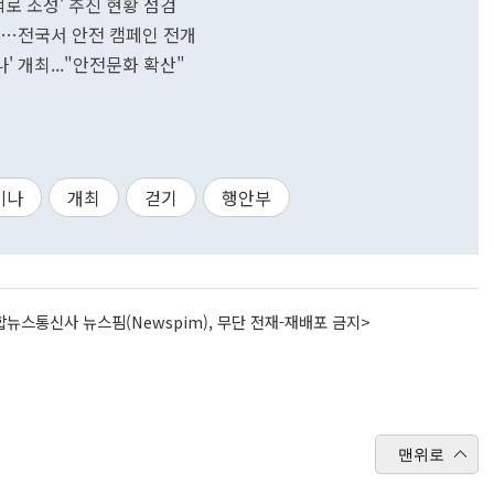
로 조성' 추진 현황 점검
개막…전국서 안전 캠페인 전개
' 개최..."안전문화 확산"
미나
개최
걷기
행안부
뉴스통신사 뉴스핌(Newspim), 무단 전재-재배포 금지>
맨위로