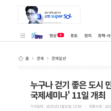
영상
포토
정치
정책·서
홈
경제
경제일반
누구나 걷기 좋은 도시 
국제세미나' 11일 개최
기사입력 :
2025년11월10일 12:00
최종수정 :
20