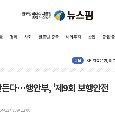
삼성전자, FMS 2
LX하우시스 "역대
일 안 하고 '초과근
토마토시스템 조길
울
경제
사회
글로벌·중국
해외투자
산업
증권·
[특징주] 고려아연
한·체코 항공편 
SBI저축은행, 최고
美중간선거 '색깔론
속보
보훈부, 내년 워
가온전선, 싱가포
정점식, '부산 돌
만든다…행안부, '제9회 보행안전
[특징주] 美 반도체
정점식 "경찰, 민
오스템파마, '옥치
25년11월10일 12:00
SUV 시대에도 세