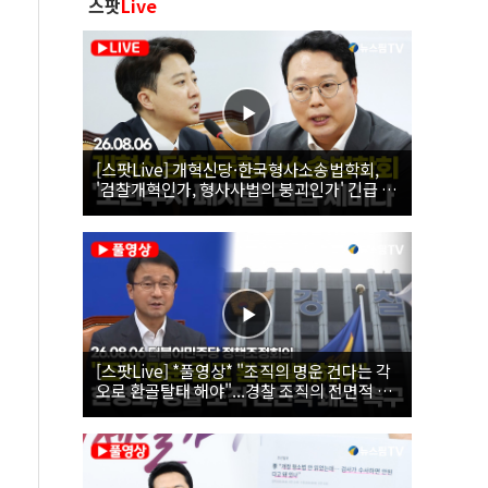
스팟
Live
[스팟Live] 개혁신당·한국형사소송법학회,
'검찰개혁인가, 형사사법의 붕괴인가' 긴급 세
미나｜26.08.06
[스팟Live] *풀영상* "조직의 명운 건다는 각
오로 환골탈태 해야"...경찰 조직의 전면적 쇄
신 촉구한 한병도 | 26.08.06 더불어민주당 정
책조정회의