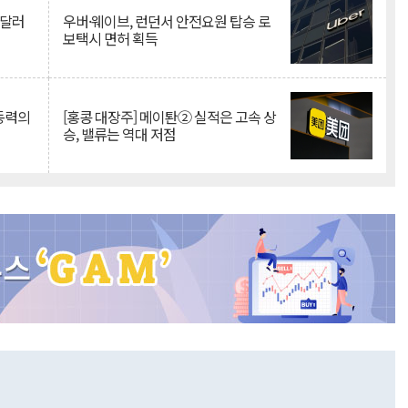
억달러
우버·웨이브, 런던서 안전요원 탑승 로
보택시 면허 획득
 동력의
[홍콩 대장주] 메이퇀② 실적은 고속 상
승, 밸류는 역대 저점