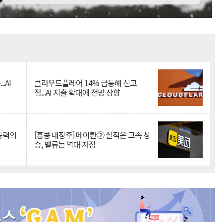
Mute
.AI
클라우드플레어 14% 급등해 신고
점...AI 지출 확대에 전망 상향
 동력의
[홍콩 대장주] 메이퇀② 실적은 고속 상
승, 밸류는 역대 저점