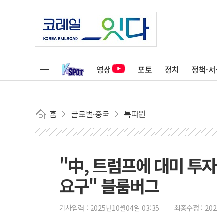
영상
포토
정치
정책·서
홈
글로벌·중국
특파원
"中, 트럼프에 대미 투자
요구" 블룸버그
기사입력 :
2025년10월04일 03:35
최종수정 :
20