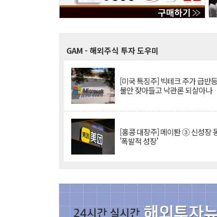
GAM
- 해외주식 투자 도우미
[미국 특징주] 빅테크 주가 급반등..
불안 잦아들고 낙관론 되살아나
[홍콩 대장주] 메이퇀 ③ 신성장
'폭발적 성장'