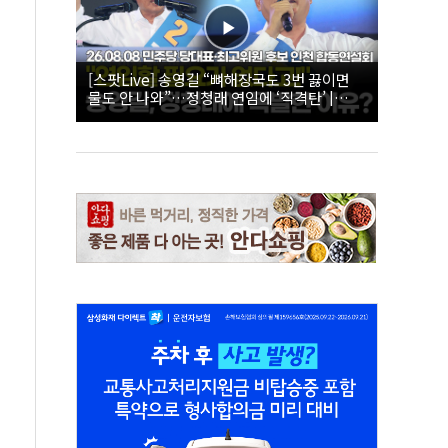
[스팟Live] 송영길 “뼈해장국도 3번 끓이면
물도 안 나와”…정청래 연임에 ‘직격탄’ |
26.08.08 더불어민주당 당대표·최고위원 후
보 인천 합동연설회