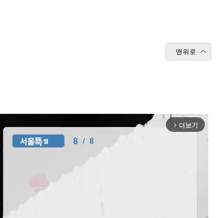
맨위로
더보기
arrow_forward_ios