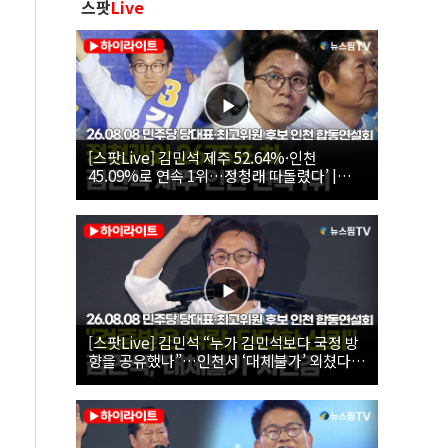
스팟
Live
[스팟Live] 김민석 제주 52.64%·인천
45.09%로 연속 1위…정청래 따돌렸다’ |
26.08.08 더불어민주당 당대표·최고위원 후
보 인천 합동연설회
[스팟Live] 김민석 “누가 김민석보다 국정 방
향을 공유했나”…인천서 ‘대체불가’ 외쳤다 |
26.08.08 더불어민주당 당대표·최고위원 후
보 인천 합동연설회