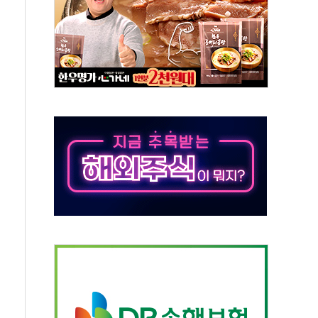
' 받아친 정청래…제주 연설서 신경전 고조
지시…與 "적극 환영"·野 "졸속 국정"
10일까지 최대 3.5m 높은 물결
23명…정부, 비상대응기구 가동
 베이징도 부동산 규제 철폐
승으로 피서객 7명 고립…전원 구조