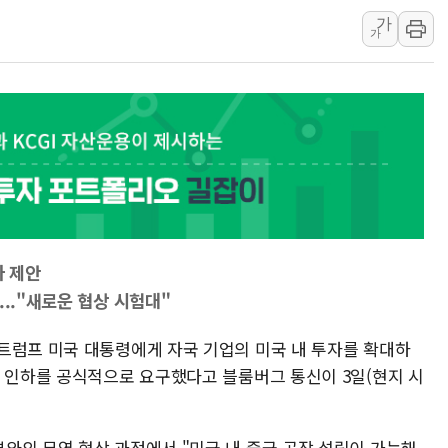
가
'화합' 꺼낸 김민석에 '뻔뻔
가
李대통령, ISA 개편 재검토 
동해중부 전 해상 풍랑주의보…
연일 폭염에 온열질환 사망 
中 전방위 아파트 부양, 수도
인제 용대리 계곡서 수위 상
자 제안
..."새로운 협상 시험대"
트럼프 미국 대통령에게 자국 기업의 미국 내 투자를 확대하
세 인하를 공식적으로 요구했다고 블룸버그 통신이 3일(현지 시
와의 무역 협상 과정에서 "미국 내 중국 공장 설립이 가능해