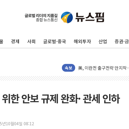
김민석, 2주차 제주·인천 경선서
[속보] 민주, 제주·인천 경선 결
[속보] 민주, 인천 경선 결과 발
울
경제
사회
글로벌·중국
해외투자
산업
증권·
[속보] 민주, 제주 경선 결과 발
이번주 국내 주요 금융일정(8.1
美, 이란전 출구전략 만지작
강릉·동해·삼척 시간당 최대 
속보
폐기물 수거하다 참변…60대
서울 중랑구 주택가서 흉기 난
李대통령 "결혼 때문에 손해 
 위한 안보 규제 완화· 관세 인하
여수 오동도 인근 해상서 모
추미애, '위안부' 피해자 기림
인천 선재도 갯벌서 해루질 중
25년10월04일 08:12
인천서 말다툼 중 어머니 흉기