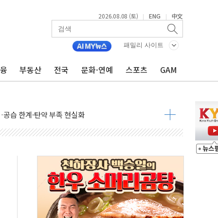
2026.08.08 (토)
ENG
中文
|
|
 정청래에 승리...47.75% vs 42.08%
과 발표...김민석 47.75% 정청래 42.08%
패밀리 사이트
표...김민석 45.09% 정청래 43.27% 송영길 11.63%
금융
부동산
전국
문화·연예
스포츠
GAM
표...김민석 52.64% 정청래 39.89% 송영길 7.47%
0~8.14)
…공습 한계·탄약 부족 현실화
50㎜ 폭우…강원 동해안 강한 비 이어져
 환경미화원 수거차에 치여 사망
동…60대 남성 2명 숨져
보는 일 없게"…'결혼 페널티' 22개 과제 손본다
터보트 전복…1명 사망·1명 실종
의 날 참석..."국제적 시민 연대로 목소리 내야"
 실종 60대 나흘만에 숨진 채 발견
 살해 10대 아들 체포