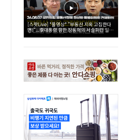
[스팟Live] *풀영상* "부동산 지옥 고집한다
면!"...李대통령 향한 장동혁의 서슬퍼런 일갈
| 26.08.07 국민의힘 부동산정책 정상화 특별
위원회 전체회의