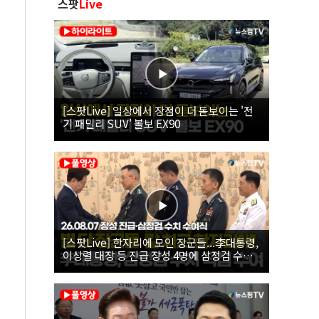
스팟
Live
[스팟Live] 일상에서 장점이 더 돋보이는 '전
기 패밀리 SUV' 볼보 EX90
[스팟Live] 한자리에 모인 장군들...李대통령,
이상렬 대장 등 진급 장성 4명에 삼정검 수치
직접 수여｜26.08.07 장성 진급·삼정검 수치
수여식