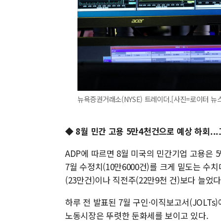
뉴욕증권거래소(NYSE) 트레이더.[사진=로이터 뉴스핌] 
◆
8월 민간 고용 5만4천건으로 예상 하회..
ADP에 따르면 8월 미국의 민간기업 고용은 5
7월 수정치(10만6000건)를 크게 밑도는 수치
(23만건)이나 직전주(22만9천 건)보다 늘었다
하루 전 발표된 7월 구인·이직보고서(JOLT
노동시장은 뚜렷한 둔화세를 보이고 있다.