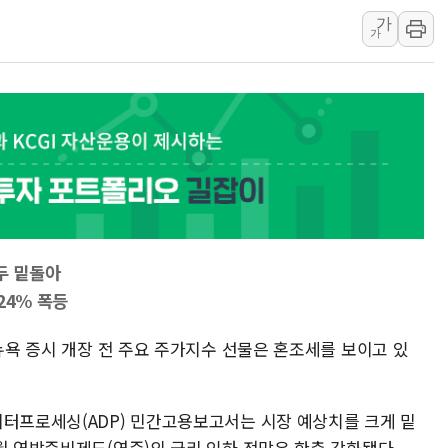
가
美 정보 당국 "푸틴, 몇 년
가
인도, 바이오가스 생산에 3.
서울시, 정비사업으로 주택 
신인류콘텐츠, 핀란드 AI 기
"일부 존치" vs "전면 
[AI 카드뉴스] 기후변화가
국민의힘 윤리위, '부산 
두 밑돌아
24% 폭등
 뉴욕 증시 개장 전 주요 주가지수 선물은 혼조세를 보이고 있
이터프로세싱(ADP) 민간고용보고서는 시장 예상치를 크게 밑
월 연방준비제도(연준)의 금리 인하 전망은 한층 강화됐다.