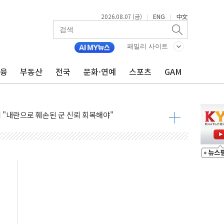
2026.08.07 (금)
ENG
中文
|
|
부위원장에 김태유 교수…국립외교원장에 김흥규 교수
패밀리 사이트
 주택 공급…도시정비법·주택법 등 처리 협조하라"
금융
부동산
전국
문화·연예
스포츠
GAM
자 웹리포트 만든다…AI 금융데이터 분석 과정 개설
안정성 한순간도 흔들려선 안돼"
 "내란으로 훼손된 군 신뢰 회복해야"
 30조 돌파…증시 급락에 업계 1위
1006억원…전년비 13.9% 증가
심…SK하이닉스, FMS서 '풀스택' 기술력 과시
한샘…B2B 확장으로 성장동력 확보
"…선수금 내걸고 확보 전쟁
000억 연내 소각…2분기 영업익 853억
데…외국인 숙박 부가세 환급 앞당겨 종료
축구협회 성접대 기간, 대표팀 무패 外