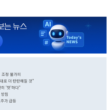
0배 조정 불가피
 확대로 더 탄탄해질 것"
히 '핫'하다"
 방침
..주가 급등