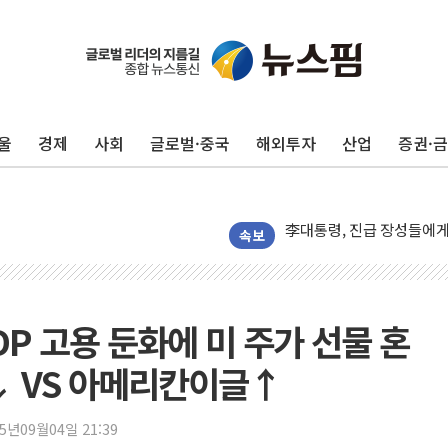
李대통령, 규제합리화위 
한병도 "국민의힘, 말로만
울
경제
사회
글로벌·중국
해외투자
산업
증권·
금투협, ChatGPT로 투
박홍근 "국가재정시스템 
李대통령, 진급 장성들에게
우리자산운용, MMF 순자산
속보
TBH글로벌, 상반기 매출 
AI 메모리 향한 뜨거운 관
건설 불황 속 내실 다진 
DP 고용 둔화에 미 주가 선물 혼
"내년 메모리 물량 동났다
↓ VS 아메리칸이글↑
현대지에프홀딩스, 자사주 1
관광객 3000만명 목표인
25년09월04일 21:39
[뉴스핌 이 시각 PICK] 