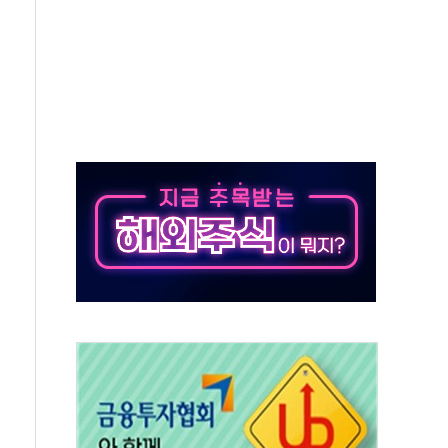
 내 NATO 결속력 시험하려 한정적 침공 가능성"
5조원 투입키로...'에너지 자립' 일환
36% 늘었다...공급부족 전 시장 규제 탓 커
업 Audission Oy와 운영 파트너십 체결
개발"…서리풀2구역 갈등, 협의 테이블에
 바꾼 대한민국 여름
돌려차기 발언' 논란 서범수·진종오 징계절차 개시