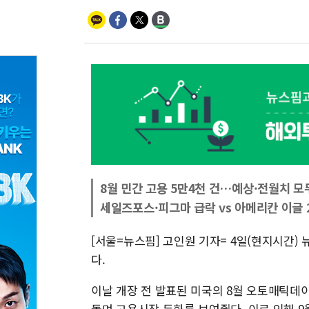
8월 민간 고용 5만4천 건…예상·전월치 모
세일즈포스·피그마 급락 vs 아메리칸 이글 
[서울=뉴스핌] 고인원 기자= 4일(현지시간)
다.
이날 개장 전 발표된 미국의 8월 오토매틱데
돌며 고용시장 둔화를 보여줬다. 이로 인해 9