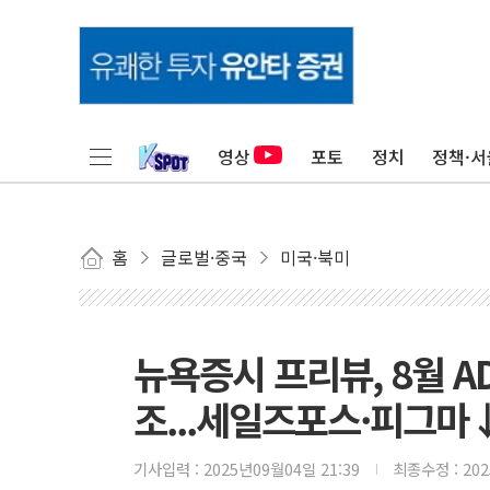
영상
포토
정치
정책·서
홈
글로벌·중국
미국·북미
뉴욕증시 프리뷰, 8월 A
조...세일즈포스·피그마
기사입력 :
2025년09월04일 21:39
최종수정 :
20