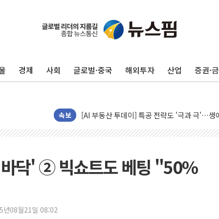
울
경제
사회
글로벌·중국
해외투자
산업
증권·
신길동 신축도 3.3㎡당 7250만원…써밋 클라
용산공원·그린벨트로 또 충돌…반복되는 국토부
[AI 부동산 투데이] 특공 전략도 '극과 극'…
[코인시황] 비트코인 6만4000달러대 횡보…고
속보
[베트남 증시] 유동성 부진 지속, 강보합 마감
'찜통더위'에 전력수요 역대 최고치 경신…한낮 
후티 반군, 예멘 정부군과 사우디 동시 공격…
 바닥' ② 빅쇼트도 베팅 "50%
42.5도 역대급 폭염…동물들도 특별식으로 여
경찰, 9월부터 '가족 사건' 못 맡는다…상피제
포스코홀딩스, 포스코인터·DX 지분 일부 매각
25년08월21일 08:02
태국 학교서 중학생 총기 난사...최소 7명 사망