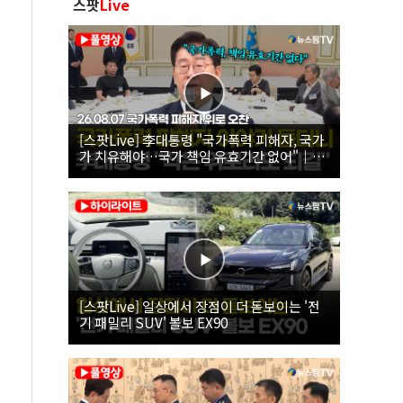
스팟
Live
[스팟Live] 李대통령 "국가폭력 피해자, 국가
가 치유해야…국가 책임 유효기간 없어"｜
26.08.07 국가폭력 피해자 위로 오찬
[스팟Live] 일상에서 장점이 더 돋보이는 '전
기 패밀리 SUV' 볼보 EX90