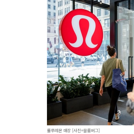
룰루레몬 매장 [사진=블룸버그]