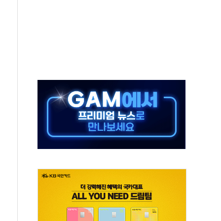
 온열질환자 2872명
 與 내부서 '총선·대선 직격탄' 우려
궤도'
지역 선포
입자…경찰, 현행범 체포
"
기 신속 보상 강화