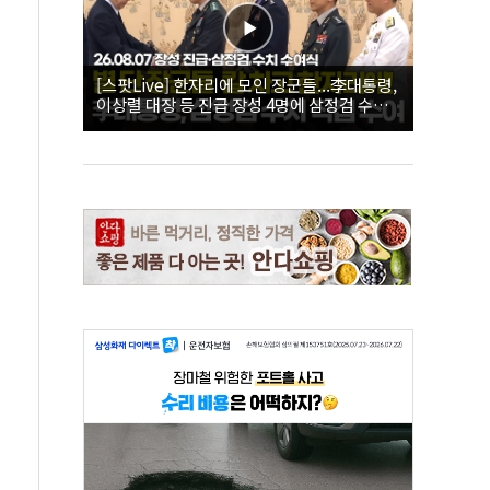
[스팟Live] 한자리에 모인 장군들...李대통령,
이상렬 대장 등 진급 장성 4명에 삼정검 수치
직접 수여｜26.08.07 장성 진급·삼정검 수치
수여식