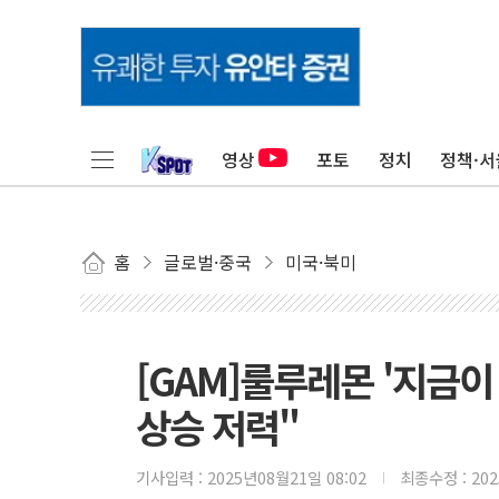
영상
포토
정치
정책·서
홈
글로벌·중국
미국·북미
[GAM]룰루레몬 '지금이
상승 저력"
기사입력 :
2025년08월21일 08:02
최종수정 :
20