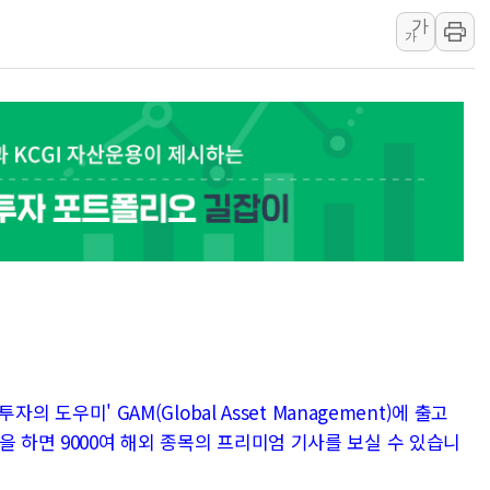
가
40.2도 찍은 서울 등 폭염중대경보 해제…누적
가
"文정부 악몽 재현 안돼"...李 부동산 세제안에
신세계사이먼 '대구 프리미엄 아울렛' 건립 '본
李대통령, 호우 피해 경북 안동·의성 특별재난
'변기 수리' 집주인에게 흉기 휘두른 30대 세
워트, 상반기 영업이익 30억원
프롬바이오, 10일 거래 재개…"재무구조 개편
NH농협생명, 농작업 중 온열질환 보장…폭염
아바코, 2분기 매출 120억원
자의 도우미' GAM(Global Asset Management)에 출고
을 하면 9000여 해외 종목의 프리미엄 기사를 보실 수 있습니