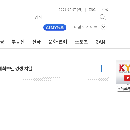
2026.08.07 (금)
ENG
中文
|
|
패밀리 사이트
금융
부동산
전국
문화·연예
스포츠
GAM
비온 59㎡ 18억원대
-서울시 '정책 엇박자'
생애최초만 경쟁 치열
래·ETF 매수에도 고유가·금리·입법 지연 '삼중 부담'
...석유·가스주 올랐지만 빈그룹이 상쇄
총수요 104.3GW 기록
 위기 고조되는 또 다른 중동 화약고
름나기 [뉴스핌 줌인]
 실시