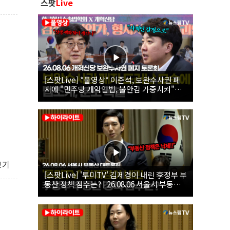
스팟
Live
[스팟Live] *풀영상* 이준석, 보완수사권 폐
지에 "민주당 개악입법, 불안감 가중시켜"｜
26.08.06 개혁신당 보완수사권 폐지 토론회
보기
[스팟Live] '투미TV' 김제경이 내린 李정부 부
동산 정책 점수는? | 26.08.06 서울시 부동산
대토론회