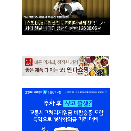
[스팟Live] "전셋집 구하려다 월세 선택"...사
회에 첫발 내디딘 청년의 한탄 | 26.08.06 서울
시 부동산 대토론회