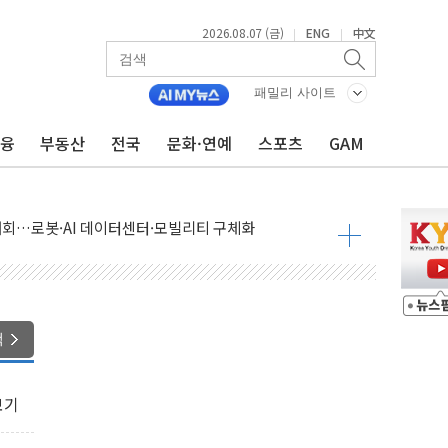
2026.08.07 (금)
ENG
中文
|
|
패밀리 사이트
금융
부동산
전국
문화·연예
스포츠
GAM
 상승… "2분기 기업 순이익 21% 증가" 전망
 나토 회원국 공격 검토… 거짓 깃발 작전"
재회…로봇·AI 데이터센터·모빌리티 구체화
·아이온큐·도어대시↑ VS 샌디스크·피그마·앱러빈↓
 반대…상법·자본시장법 개정 논의"
 차익실현 속 혼조세...웨스턴디지털·샌디스크↓
에 긴급 안보 점검회의
색
호르무즈 재개방 기대에 강세
조까지, 상승...호실적 보고 기업 상승세 뚜렷
보기
인 '사파리' 공격… 시민들 공포감 극대화 전략
' 임시 주총 기대감에 홀로 상한가…마진 잔액은 사상 최고