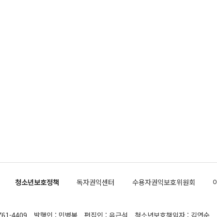
청소년보호정책
독자권익센터
수용자권익보호위원회
761-4409
발행인 : 민병복
편집인 : 유근석
청소년보호책임자 : 김연순