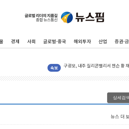
울
경제
사회
글로벌·중국
해외투자
산업
증권·
유럽증시, 견조한 실적 소화하며 대부분
리투아니아 국방 "러, 우크라 드론으로
구광모, 내주 실리콘밸리서 젠슨 황 
뉴욕증시 개장 전 특징주...모더나
속보
김정관 장관 "영업이익 N% 성과급
뉴욕증시 프리뷰, 미 주가선물 AI주
청와대, 북한 단거리 탄도미사일 발사
상세검
금값 7주 만에 최고…美 고용 둔화·
[인도증시] 중동 긴장 완화에 실적 호
뉴스 더 
러, 1인칭시점 드론으로 우크라 민간
[베트남 증시] 지수 하락 속 'DGC