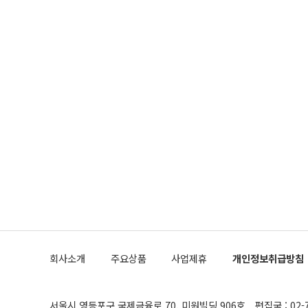
회사소개
주요상품
사업제휴
개인정보취급방침
서울시 영등포구 국제금융로 70, 미원빌딩 906호
편집국 : 02-