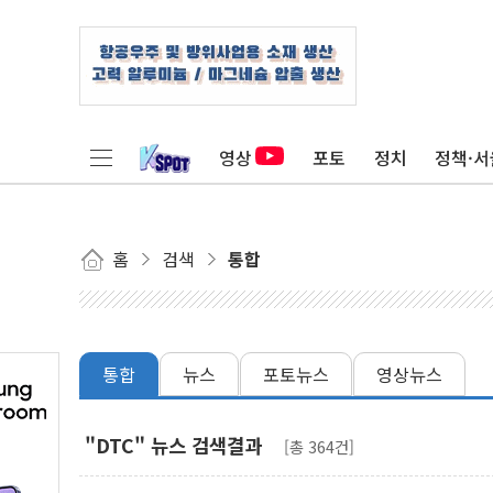
영상
포토
정치
정책·서
홈
검색
통합
통합
뉴스
포토뉴스
영상뉴스
"DTC" 뉴스 검색결과
[총 364건]