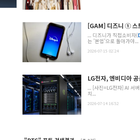
[GAM] 디즈니 ①
... 디즈니가 직접소비자(
는 '본업'으로 돌아가야...
2026-07-15 02:24
LG전자, 엔비디아 
... [사
치...
2026-07-14 16:52