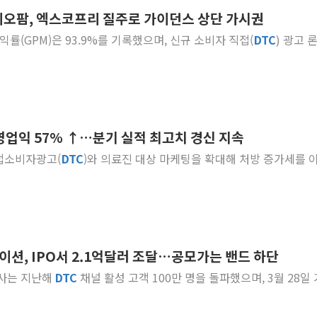
바이오팜, 엑스코프리 질주로 가이던스 상단 가시권
'월가의 황제' 다이먼 "금융시장 레
이익률(GPM)은 93.9%를 기록했으며, 신규 소비자 직접(
DTC
) 광고 
양주 섬유염색공장서 화재 1명 중상…
김정관 산업부 장관 "주 52시간 손봐
해군 1함대 창설 80주년…지역과 함께
[3보] 북, 원산서 동해로 단거리 탄도
우크라 드론 전술, 중남미 콜롬비아에
영업익 57% ↑…분기 실적 최고치 경신 지속
동해해경, 독도 해상서 부유물 감긴 
직접소비자광고(
DTC
)와 의료진 대상 마케팅을 확대해 처방 증가세를 
주한미군 "오산기지 누출, 백린 아닌 
구미 폐염산처리업체서 불 2시간30여
이션, IPO서 2.1억달러 조달…공모가는 밴드 하단
회사는 지난해
DTC
채널 활성 고객 100만 명을 돌파했으며, 3월 28일