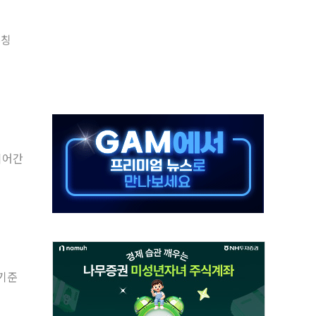
버리지 위험수위…숨은 차입이 더 큰 변수"
론칭
대응 1단계 진압 중
야, 경쟁상대 中과 비교해야"
하는 '선봉'의 대민 봉사
미사일 1발 발사… 올해 10번째·42일 만 도발
 새 안보 위기… 반군·마약카르텔이 습득해 전투 활용
어선 구조
이어간
무해한 표면 부식 물질"
분만에 진화...외국인 노동자 숨져
 기준