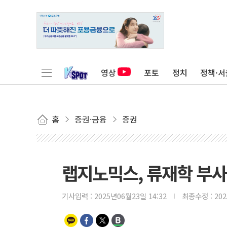
영상
포토
정치
정책·서
홈
증권·금융
증권
랩지노믹스, 류재학 부사
기사입력 :
2025년06월23일 14:32
최종수정 :
20