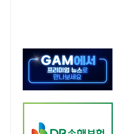
중 완화 전환점"
적 공급 확대·속도전 총력"
 급등
않아"