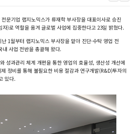
특정 정치인 측근 포항시 정책특보 내정설...포항시 '시끌'
李 "해남 태양광, 대한민국 다음 100년 밑거름…수도권 집
단 전문기업 랩지노믹스가 류재학 부사장을 대표이사로 승진
李 대통령, '6시간 마라톤 부동산 2차 회의' 주재… "전폭
자)로 역할을 옮겨 글로벌 사업에 집중한다고 23일 밝혔다.
트럼프, 中 겨냥 폴리실리콘 관세 15% 부과…美 태양광주
난 1월부터 랩지노믹스 부사장을 맡아 진단·수탁 영업 전
[사진] 빈살만과 에르도안의 만남
 국내 사업 전반을 총괄해 왔다.
이란와이어 "이란 최고지도자 위독…곧 사망해도 놀랍지 
화와 성과관리 체계 개편을 통한 영업의 효율성, 생산성 개선에
체제 정비를 통해 불필요한 비용 절감과 연구개발(R&D)투자의
고 있다.