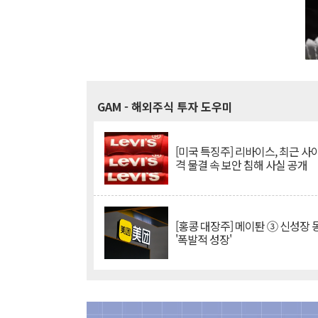
GAM
- 해외주식 투자 도우미
[미국 특징주] 리바이스, 최근 사
격 물결 속 보안 침해 사실 공개
[홍콩 대장주] 메이퇀 ③ 신성장
'폭발적 성장'