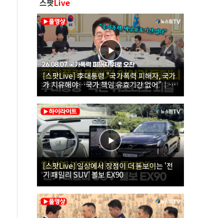
스팟
Live
[스팟Live] 李대통령 "국가폭력 피해자, 국가
가 치유해야…국가 책임 유효기간 없어"｜
26.08.07 국가폭력 피해자 위로 오찬
[스팟Live] 일상에서 장점이 더 돋보이는 '전
기 패밀리 SUV' 볼보 EX90