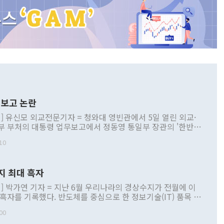
보고 논란
] 유신모 외교전문기자 = 청와대 영빈관에서 5일 열린 외교·
부 부처의 대통령 업무보고에서 정동영 통일부 장관의 '한반도
 구상'과 업무보고 발언이 논란을 빚고 있다. 이날 정 장관의
10
정부 내 조율을 거치지 않은 사안을 정책으로 추진하겠다고 공
는가 하면 사실 관계에 맞지 않은 설명도 있었다. 이재명 대통
로 신중을 기해 달라고 경고했고, 조현 외교부 장관은 '이상
지 최대 흑자
 근거한 비현실적 구상'이라는 비판을 내놨다. 그동안 정 장
책 관련 발언이 물의를 빚은 적은 여러 번 있지만 대통령과 유
] 박가연 기자 = 지난 6월 우리나라의 경상수지가 전월에 이
이 공개적으로 부정적 입장을 표명한 것은 이례적이다. 정 장
 흑자를 기록했다. 반도체를 중심으로 한 정보기술(IT) 품목 수
대북 접근법과 월권을 제어해야 한다는 목소리도 높아지고 있
간 상품수출이 처음으로 1000억달러를 넘어선 영향이다. [자
00
 따르
기자간담회를 하고 있다. [사진=통일부] 2026.07.23 ◆통일