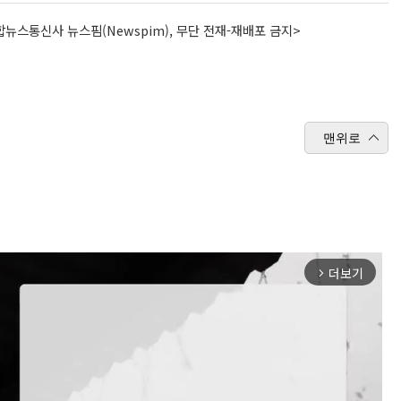
뉴스통신사 뉴스핌(Newspim), 무단 전재-재배포 금지>
맨위로
더보기
arrow_forward_ios