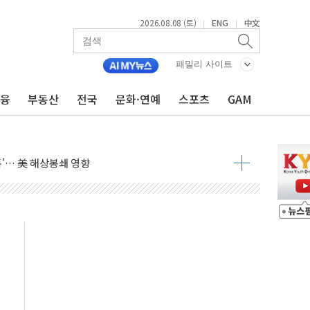
2026.08.08 (토)
ENG
中文
|
|
낮아지며 상승… STOXX 600 지수는 나흘 연속 최고치
세
패밀리 사이트
엘·이란 위협에 맞설 자체 억지력 강화
금융
부동산
전국
문화·연예
스포츠
GAM
동
톱'… 美 해상봉쇄 영향
각
체주 '활짝'
스닥 선물 1%대 상승
상 기대 후퇴
·태양광주↑ VS 트레이드데스크·웬디스↓
 끝까지 찾겠다"