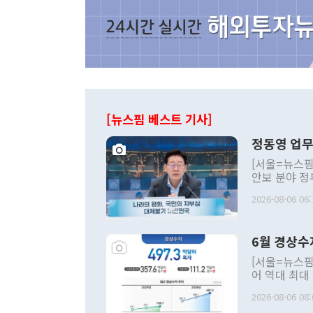
[뉴스핌 베스트 기사]
정동영 업무
[서울=뉴스핌
안보 분야 정
평화공존 발전
2026-08-06 06:
발언 중에는 
언한 것이 있
령은 공개적으
6월 경상수
주의적 희망에
관의 대북 정
[서울=뉴스핌
관 부처 장관
어 역대 최대
관의 무리한 
출 호조로 월
다. [정동영 통일부 장관이 지난달 23일 오후 서울 종로구 정부서울청사에
2026-08-06 08:
료=한국은행] 한국은행이 6일 발표한 '2026년 6월 국제수지(잠정)'에
서 취임 1주년 