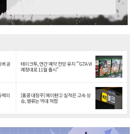
Mute
이버 공
테이크투, 연간 예약 전망 유지 "'GTA VI
예정대로 11월 출시"
 동력의
[홍콩 대장주] 메이퇀② 실적은 고속 상
승, 밸류는 역대 저점