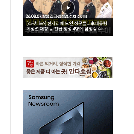
[스팟Live] 한자리에 모인 장군들...李대통령,
이상렬 대장 등 진급 장성 4명에 삼정검 수치
직접 수여｜26.08.07 장성 진급·삼정검 수치
수여식