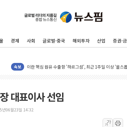
유럽증시, 美 고용 예상 밖 부진에 연준 금리 인상 가능성 
미 연준 매파 기세 꺾이나…고용 감소에 9월 동결 전망 우
[종합] 이슬람 수니파 3국, '공동방위협정' 체결… 이스라
울
경제
사회
글로벌·중국
해외투자
산업
증권·
트럼프, 백신·자폐증 행정명령 검토…"이르면 다음 주"
美 항소법원, 백악관 무도회장 공사 중단 명령…트럼프 제
이란 핵심 원유 수출항 '하르그섬', 최근 1주일 이상 '올스
美 고용 쇼크에 엔화 장중 급등…시장은 "또 개입했나" 촉
속보
[AI MY 뉴스] 뉴욕 반도체주 프리뷰...美 고용 쇼크에 반도
뉴욕증시 프리뷰, 美 고용 쇼크에 금리 인상 우려 후퇴…나
[종합] 美 7월 고용 2만3000명 감소 '쇼크'…9월 금리 인
장 대표이사 선임
[사진] 이슬람 수니파 3개국, 공동방위협정 체결
뉴욕증시 개장 전 특징주...아틀라시안·클라우드플레어
25년06월23일 14:32
보훈부, 미 DPAA와 MOU… "6·25 미군 실종자 7359명
가
가
트럼프 "금리 내려야"…파월 때와 달리 워시엔 톤 낮춰