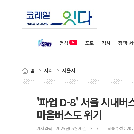
영상
포토
정치
정책·서
홈
사회
서울시
'파업 D-8' 서울 시내
마을버스도 위기
기사입력 :
2025년05월20일 13:17
최종수정 :
20