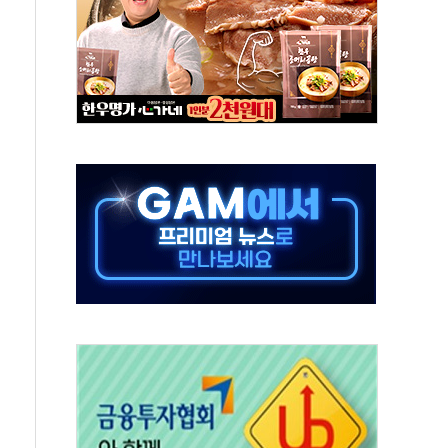
000억원 돌파
 금융 지원
적금 완판
개...장바구니에 홈플러스 담아달라" 호소
금융지주 포용금융 조직개편 신호탄
' 유병호 구속 기소
린 종목이 두 배 넘어
 기후부 장관 "예측범위 벗어나도 즉시대응"
설연, AI 위험기상 기술 개발