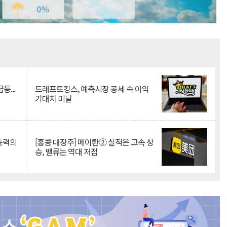
Mute
등...
드래프트킹스, 예측시장 공세 속 이익
기대치 미달
 동력의
[홍콩 대장주] 메이퇀② 실적은 고속 상
승, 밸류는 역대 저점