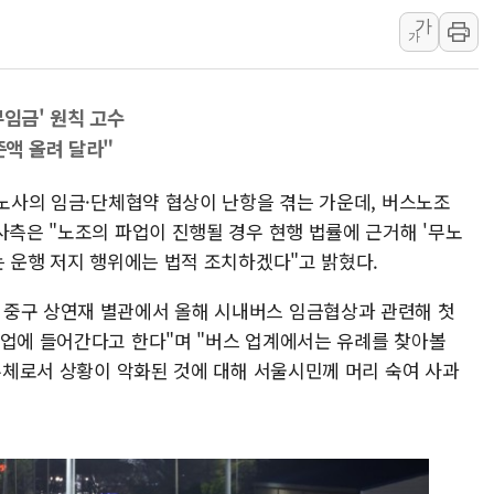
가
헥토이노베이션, 상반기 매출 첫 2
가
우리은행, 고창해상풍력에 4000억
NH농협은행, 모두투어 제휴 여행
무임금' 원칙 고수
민병덕 "오늘 67개 점포 영업 재
액 올려 달라"
하나금융이 쏘아 올린 CIFO, 
종합특검, '尹 관저 이전 감사 무마
 노사의 임금·단체협약 협상이 난항을 겪는 가운데, 버스노조
코스피·코스닥 오전 동반 하락…내
사측은 "노조의 파업이 진행될 경우 현행 법률에 근거해 '무노
는 운행 저지 행위에는 법적 조치하겠다"고 밝혔다.
'입추'인데 연일 찜통더위…김성환
"최대 2시간 앞서 침수 예측"…건
 중구 상연재 별관에서 올해 시내버스 임금협상과 관련해 첫
파업에 들어간다고 한다"며 "버스 업계에서는 유례를 찾아볼
 주체로서 상황이 악화된 것에 대해 서울시민께 머리 숙여 사과