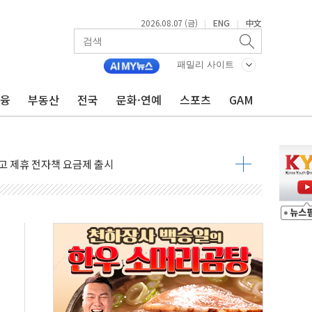
2026.08.07 (금)
ENG
中文
|
|
패밀리 사이트
금융
부동산
전국
문화·연예
스포츠
GAM
선 운항허가 취득...중국 노선 다변화
 창작자 지원 규모 2배 확대
...휴대폰 결제 최대 6000원 할인
고 제휴 전자책 요금제 출시
 호출 서비스
..지역축제 '불금전파, 송정'과 상생
비 본격화…'AI 데이터 기반 메디테크 혁신허브' 구상
로 출입 통제
추돌…1명 심정지·5명 부상
..진화헬기 3대 투입
 항소심도 징역 3년