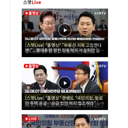
스팟
Live
[스팟Live] *풀영상* "부동산 지옥 고집한다
면!"...李대통령 향한 장동혁의 서슬퍼런 일갈
| 26.08.07 국민의힘 부동산정책 정상화 특별
위원회 전체회의
[스팟Live] *풀영상* 한병도 “국민의힘, 말로
만 주택 공급…공급 법안 처리 협조하라”｜
26.08.07 더불어민주당 원내대책회의