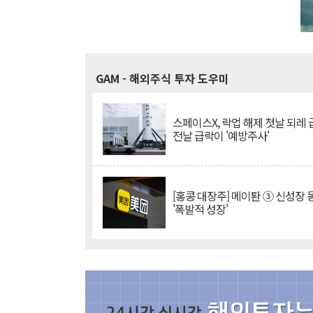
GAM
- 해외주식 투자 도우미
스페이스X, 락업 해제 첫날 되레 급
전날 급락이 '예방주사'
[홍콩 대장주] 메이퇀 ③ 신성장
'폭발적 성장'