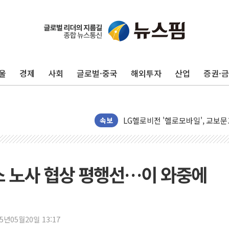
울
경제
사회
글로벌·중국
해외투자
산업
증권·
에어로케이항공, 청주-중국 청두 노
네이버, AI 브리핑 도입 후 블로그
SKT, '8월 월간 럭키 페스타' 실시
LG헬로비전 '헬로모바일', 교보문
속보
KTis, 02-114로 카카오 T 택시
해군1함대 '창설 80주년' 기념식.
원주시, 첨단의료복합단지 지정 준
버스 노사 협상 평행선…이 와중에
삼척시, 무건리 이끼폭포 생태탐방
전남광주 화정역 인근 도로 4중 
청도 문수리 야산서 산불 진화 중.
25년05월20일 13:17
'해병 순직 책임' 임성근 전 사단장