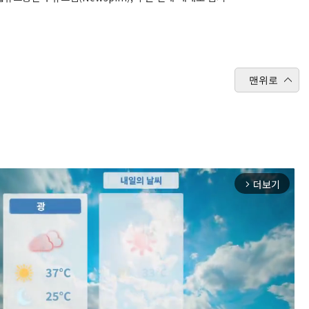
맨위로
더보기
arrow_forward_ios