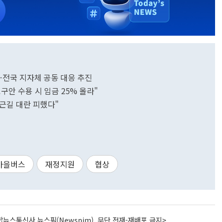
전국 지자체 공동 대응 추진
안 수용 시 임금 25% 올라"
근길 대란 피했다"
마을버스
재정지원
협상
뉴스통신사 뉴스핌(Newspim), 무단 전재-재배포 금지>