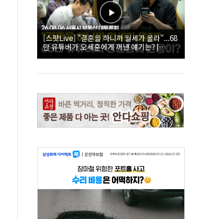
[스팟Live] "결혼을 하니까 월세가 올라"...68
만 유튜버가 오세훈에게 꺼낸 얘기는? |
26.08.06 서울시 부동산 대토론회