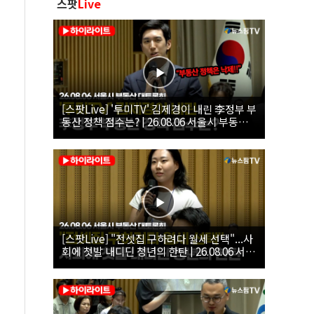
스팟
Live
[스팟Live] '투미TV' 김제경이 내린 李정부 부
동산 정책 점수는? | 26.08.06 서울시 부동산
대토론회
[스팟Live] "전셋집 구하려다 월세 선택"...사
회에 첫발 내디딘 청년의 한탄 | 26.08.06 서울
시 부동산 대토론회