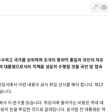
가
넷마블문화재단, 임직원 
가
김민석 측 "'레버리지 E
앤스로픽도 AI칩 직접 만
'친명 vs 친청' 경선 과
민주당 지지층·무당층 1순위
박윤영 KT 대표 "AID
카카오엔터프라이즈, 이재
준수하고 국가를 보위하며 조국의 평화적 통일과 국민의 자유
여 대통령으로서의 직책을 성실히 수행할 것을 국민 앞 엄숙
임식에서 이런 내용의 공식 취임 선서를 해야 합니다. 제13
습니다.
에서 이 문구를 읽습니다. 취임식에 들어가는 비용은 역대 대
억원의 돈을 투입한 것으로 알려집니다. 윤석열 전 대통령은 역