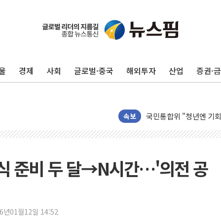
"전월세 대책 없고 집값
배틀그라운드 모바일 월
울
경제
사회
글로벌·중국
해외투자
산업
증권·
청와대 "내일 부동산 점
케이피에프, 2분기 매출액
국민통합위 "청년엔 기회
레드캡투어, 2분기 영업익
속보
HD건설기계, 재생에너지 
아파트에 코브라가…검찰
'주택 공급 vs 공원 보
임식 준비 두 달→N시간…'의전 공
윤영달 크라운해태 회장 
부대찌개·보쌈 프랜차이즈
깊이가 다른 글로벌 투자 정
26년01월12일 14:52
원포유, 그린비파트너스