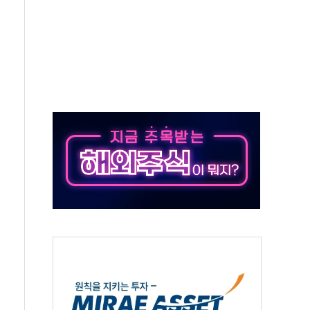
가족 직업체험 프로그램 진행
TF 도입 김 총리 지시'는 가짜뉴스…법적 조치"
든다…삼성전자 2나노 수주 '촉각'
열...민주당 선관위 "불법 선거운동·방해행위 엄중 제재"
 선호도, 정청래 39.9% 김민석 39.8%
C 경쟁력 높이기 위해 그룹 역량 결집해야"
한 신임 대표 선임