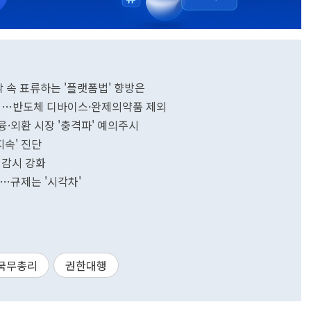
박 속 표류하는 '플랫폼법' 향방은
공개…반도체 디바이스·완제의약품 제외
융·외환 시장 '충격파' 예의주시
지속' 진단
 감시 강화
소리…규제는 '시각차'
국무총리
권한대행