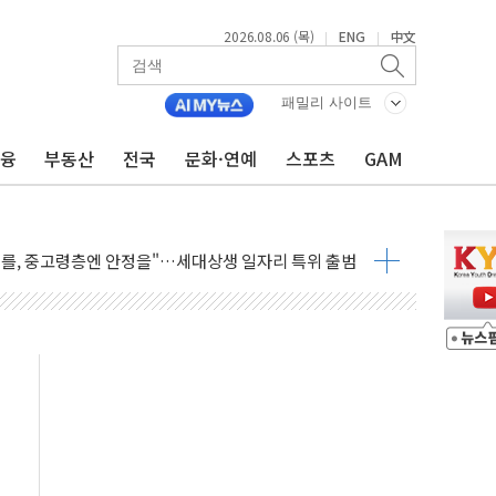
2026.08.06 (목)
ENG
中文
|
|
만 오른다"…서울시 부동산 토론회서 쏟아진 우려
패밀리 사이트
드컵 파리서 개막
금융
부동산
전국
문화·연예
스포츠
GAM
검 2차 회의"…주택 공급 방안 논의한다
 2136억원
를, 중고령층엔 안정을"…세대상생 일자리 특위 출범
 16% 증가…역대 2분기 최대 실적
사용률 40%로 높인다…2040 RE100 속도
, 멸종위기종 밀수 조직 적발
존'…용산어린이정원 활용 놓고 충돌 예고
"미래세대와 전통문화 소통 자리, 꾸준히 만들겠다"
 '놀부' 법원에 기업회생 신청
보 GAM - 맛보기편 (8/6)
 흡수합병…비대면 영상서비스 경쟁력 강화