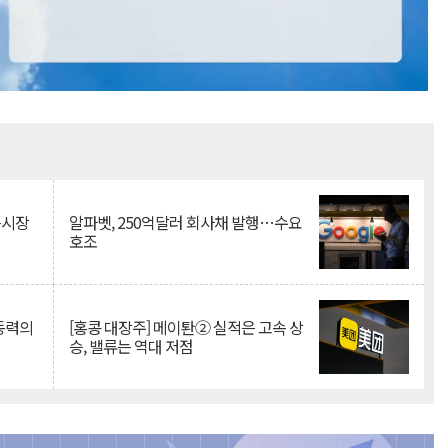
Mute
측시장
알파벳, 250억달러 회사채 발행…수요
호조
 동력의
[홍콩 대장주] 메이퇀② 실적은 고속 상
승, 밸류는 역대 저점