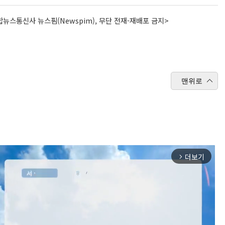
뉴스통신사 뉴스핌(Newspim), 무단 전재-재배포 금지>
맨위로
더보기
arrow_forward_ios