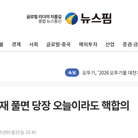
에스트래픽, LS 일렉트릭 철
폭염에 하루 온열질환자 208
세븐일레븐, 쿠팡이츠와 손잡
울
경제
사회
글로벌·중국
해외투자
산업
증권·
[특징주] 저가 매수 유입…프
이란 협상단장, 트럼프 'TACO
오뚜기, '2026 오뚜기몰 대
네이버, AI 투자로 숨 고르
속보
카카오스타일 지그재그, '직잭
풀무원푸드앤컬처, 인천공항서
애경산업, 서울시 취약계층 위
제재 풀면 당장 오늘이라도 핵합의
중기부, 떡국·떡볶이떡 제조업 
[브라질증시] 금리 인하에도 추
[뉴스핌 이 시각 PICK] 李, 
25년05월15일 10:45
카드사 고객 유입 창구 된 '