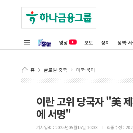
영상
포토
정치
정책·서
홈
글로벌·중국
미국·북미
이란 고위 당국자 "美 
에 서명"
기사입력 :
2025년05월15일 10:38
최종수정 :
20