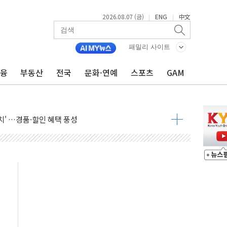
2026.08.07 (금)
ENG
中文
|
|
도신호 사업 인수 계약
명…누적 사망자 23명·가축 83만마리 폐사
패밀리 사이트
고 퀵커머스 확대
금융
부동산
전국
문화·연예
스포츠
GAM
리마켓 대형주 소폭 반등
' 조롱 "쇼외교...더 이상 필요 없다"
잔치' …경품·할인 혜택 풍성
기…매출 16% 늘고 영업이익은 제자리
뷰티 페스타'…최대 91% 할인
 '팔도음식대전'
해 53억원 상당 통큰 기부
'생계형 적합업종' 재지정...5년 더 보호
가 완화 불확실성에 1.2% 하락 마감
오늘 부동산 2차 회의 外
트래블카드'…휴가철 넘어 장기 고객 묶는다