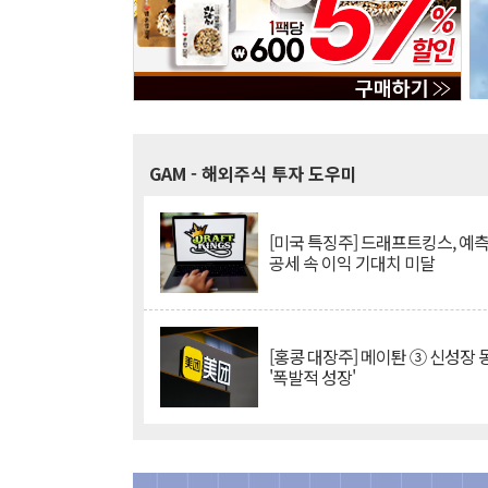
GAM
- 해외주식 투자 도우미
[미국 특징주] 드래프트킹스, 예
공세 속 이익 기대치 미달
[홍콩 대장주] 메이퇀 ③ 신성장
'폭발적 성장'