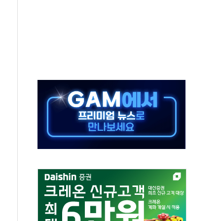
모델 발탁… 부산 광안서 약국 팝업스토어 운영
15% 관세…한국 등엔 '합산 상한' 적용
 미 국채금리·달러 동반 상승…시장, 美 고용지표 촉각
단' 행정명령 서명…출생시민권 제한 재시동
것"…군수품 부족설 일축 "막대한 무기 보유"
적 방어…다음 과제는 '외형 확대'