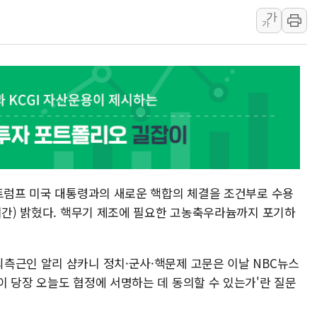
가
제나벨, 배우 공승연 브랜드 
가
트럼프, 폴리실리콘·태양광에 
[채권/외환] 국제유가 급등에
트럼프, '원정출산 시민권 차
트럼프 "이란전 조만간 끝날 
현대리바트, 원가 개선으로 실
 트럼프 미국 대통령과의 새로운 핵합의 체결을 조건부로 수용
지시간) 밝혔다. 핵무기 제조에 필요한 고농축우라늄까지 포기하
측근인 알리 샴카니 정치·군사·핵문제 고문은 이날 NBC뉴스
이 당장 오늘도 협정에 서명하는 데 동의할 수 있는가'란 질문