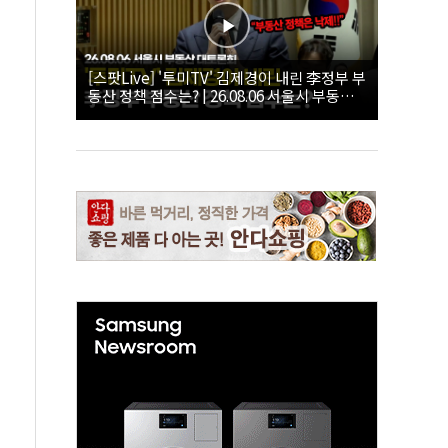
[스팟Live] '투미TV' 김제경이 내린 李정부 부
동산 정책 점수는? | 26.08.06 서울시 부동산
대토론회