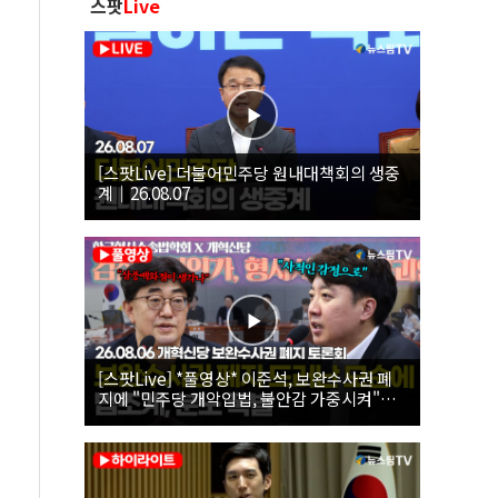
스팟
Live
[스팟Live] 더불어민주당 원내대책회의 생중
계｜26.08.07
[스팟Live] *풀영상* 이준석, 보완수사권 폐
지에 "민주당 개악입법, 불안감 가중시켜"｜
26.08.06 개혁신당 보완수사권 폐지 토론회