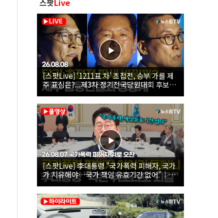
스팟
Live
[스팟Live] ‘1211표 차’ 초접전, 승부 가를 제
주 표심은?...제3차 정기전국당원대회 후보자
제주 합동연설회 생중계 | 26.08.08
[스팟Live] 李대통령 "국가폭력 피해자, 국가
가 치유해야…국가 책임 유효기간 없어"｜
26.08.07 국가폭력 피해자 위로 오찬