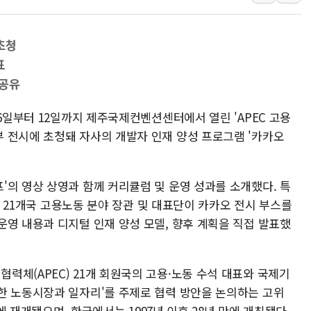
유럽증시, 美 고용 예상 밖 부진에 연준 금리 인상 가능성 
미 연준 매파 기세 꺾이나…고용 감소에 9월 동결 전망 우
초청
[종합] 이슬람 수니파 3국, '공동방위협정' 체결… 이스라
표
트럼프, 백신·자폐증 행정명령 검토…"이르면 다음 주"
 공유
美 항소법원, 백악관 무도회장 공사 중단 명령…트럼프 제
 6일부터 12일까지 제주국제컨벤션센터에서 열린 'APEC 고용
이란 핵심 원유 수출항 '하르그섬', 최근 1주일 이상 '올스
 전시에 초청돼 자사의 개발자 인재 양성 프로그램 '카카오
美 고용 쇼크에 엔화 장중 급등…시장은 "또 개입했나" 촉
[AI MY 뉴스] 뉴욕 반도체주 프리뷰...美 고용 쇼크에 반도
'의 영상 상영과 함께 커리큘럼 및 운영 성과를 소개했다. 특
뉴욕증시 프리뷰, 美 고용 쇼크에 금리 인상 우려 후퇴…나
EC 21개국 고용노동 분야 장관 및 대표단이 카카오 전시 부스를
[종합] 美 7월 고용 2만3000명 감소 '쇼크'…9월 금리 인
운영 내용과 디지털 인재 양성 모델, 향후 계획을 직접 발표했
력체(APEC) 21개 회원국의 고용·노동 수석 대표와 국제기
한 노동시장과 일자리'를 주제로 협력 방안을 논의하는 고위
만에 재개됐으며, 한국에서는 1997년 이후 28년 만에 개최됐다.