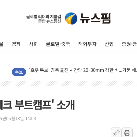
울
경제
사회
글로벌·중국
해외투자
산업
증권·
李대통령, 'ISA·주가누르기 방지법' 전면 재검토 지시
'호우 특보' 경북 울진 시간당 20~30mm 강한 비...가뭄 
주말 무더위·열대야 지속…내륙 곳곳 소나기
속보
오세훈 "용산공원 주택 검토, 민주당 스스로 원칙 뒤집는 
충북 주말 무더위 지속…청주·진천 35도, 곳곳 소나기
10월 보완수사권 폐지·공소청 출범…피해자들 '범죄 사각
'테크 부트캠프' 소개
민주당, 오늘 제주·인천 경선 발표...김민석 '재역전' vs 정
한상협, 업계 개인정보 보안 새판 짠다…'자율규제단체' 
25년05월13일 14:03
뉴욕증시, 고용 쇼크에 금리 인상 우려 후퇴…S&P500 
가
가
트럼프, 쿡 연준 이사 해임 재추진…"26일까지 의혹 소명"