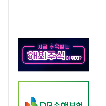
낮아지며 상승… STOXX 600 지수는 나흘 연속 최고치
세
엘·이란 위협에 맞설 자체 억지력 강화
동
톱'… 美 해상봉쇄 영향
각
체주 '활짝'
스닥 선물 1%대 상승
상 기대 후퇴