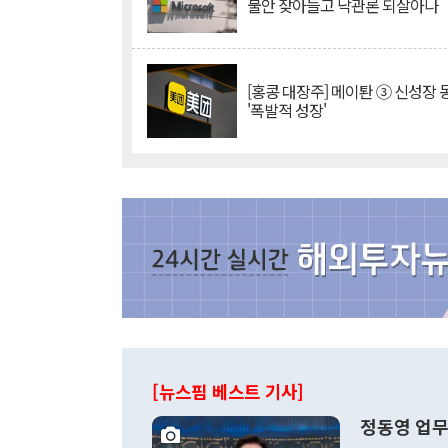
불안 잦아들고 낙관론 되살아나
[홍콩 대장주] 메이퇀 ③ 신성장
'폭발적 성장'
[뉴스핌 베스트 기사]
정동영 업무