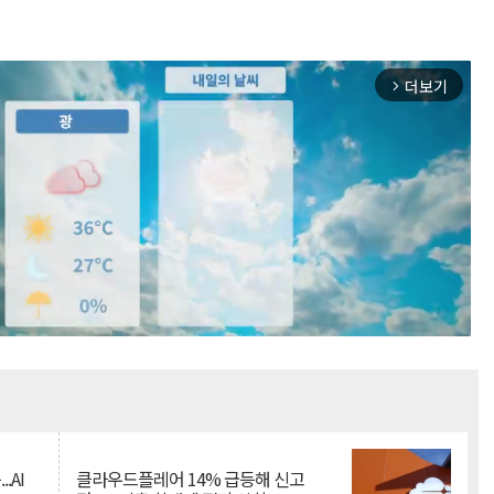
더보기
arrow_forward_ios
Mute
.AI
클라우드플레어 14% 급등해 신고