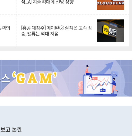
점...AI 지출 확대에 전망 상향
 동력의
[홍콩 대장주] 메이퇀② 실적은 고속 상
승, 밸류는 역대 저점
보고 논란