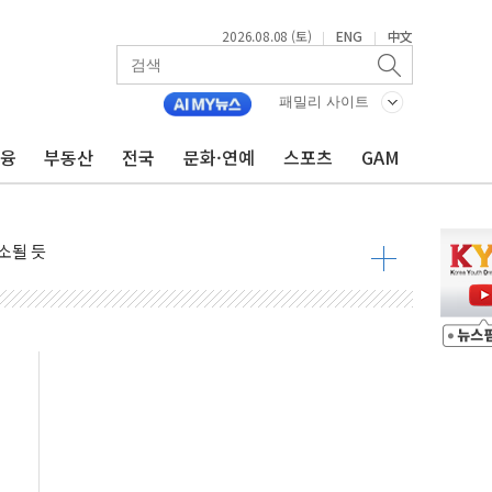
2026.08.08 (토)
ENG
中文
|
|
패밀리 사이트
금융
부동산
전국
문화·연예
스포츠
GAM
해소될 듯
것"
지대' 우려
청래 '격차 확대'
타진
최고치
 요구