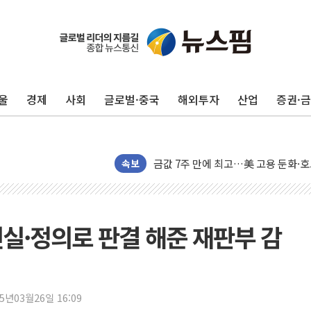
구광모, 내주 실리콘밸리서 젠슨 황 
뉴욕증시 개장 전 특징주...모더나
김정관 장관 "영업이익 N% 성과급
울
경제
사회
글로벌·중국
해외투자
산업
증권·
뉴욕증시 프리뷰, 미 주가선물 AI주
청와대, 북한 단거리 탄도미사일 발사
금값 7주 만에 최고…美 고용 둔화·
[인도증시] 중동 긴장 완화에 실적 호
속보
러, 1인칭시점 드론으로 우크라 민간
[베트남 증시] 지수 하락 속 'DGC
'월가의 황제' 다이먼 "금융시장 레
진실·정의로 판결 해준 재판부 감
양주 섬유염색공장서 화재 1명 중상…
김정관 산업부 장관 "주 52시간 손봐
해군 1함대 창설 80주년…지역과 함께
25년03월26일 16:09
[3보] 북, 원산서 동해로 단거리 탄도