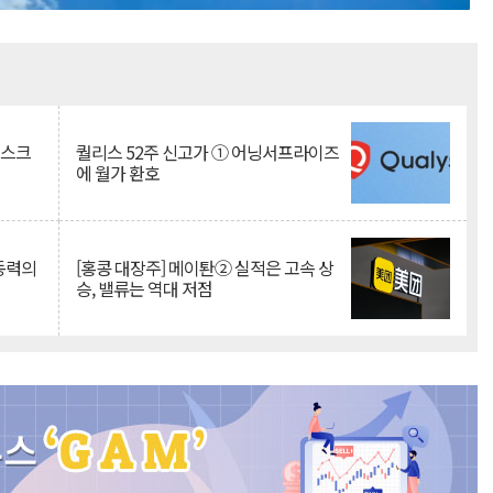
Mute
리스크
퀄리스 52주 신고가 ① 어닝서프라이즈
에 월가 환호
 동력의
[홍콩 대장주] 메이퇀② 실적은 고속 상
승, 밸류는 역대 저점