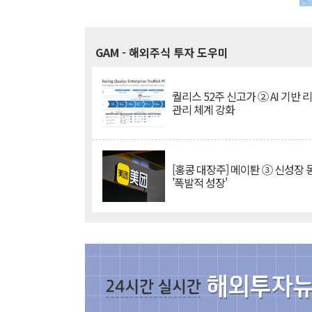
GAM
- 해외주식 투자 도우미
퀄리스 52주 신고가 ② AI 기반 
관리 체계 강화
[홍콩 대장주] 메이퇀 ③ 신성장
'폭발적 성장'