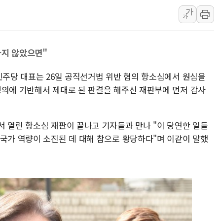
가
우크라 드론 전술, 중남미 콜롬비아에
가
동해해경, 독도 해상서 부유물 감긴 
주한미군 "오산기지 누출, 백린 아닌 
하지 않았으면"
구미 폐염산처리업체서 불 2시간30여
해군과 함께하는 '불금전파, 송정' 시
민주당 대표는 26일 공직선거법 위반 혐의 항소심에서 원심을
강원도 폭염특보 11일째…온열질환·가
정의에 기반해서 제대로 된 판결을 해주신 재판부에 먼저 감사
서 열린 항소심 재판이 끝나고 기자들과 만나 "이 당연한 일들
 국가 역량이 소진된 데 대해 참으로 황당하다"며 이같이 말했