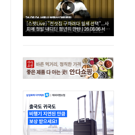
[스팟Live] "전셋집 구하려다 월세 선택"...사
회에 첫발 내디딘 청년의 한탄 | 26.08.06 서울
시 부동산 대토론회