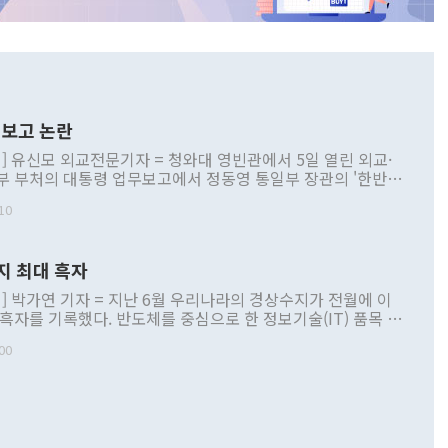
보고 논란
] 유신모 외교전문기자 = 청와대 영빈관에서 5일 열린 외교·
부 부처의 대통령 업무보고에서 정동영 통일부 장관의 '한반도
 구상'과 업무보고 발언이 논란을 빚고 있다. 이날 정 장관의
10
정부 내 조율을 거치지 않은 사안을 정책으로 추진하겠다고 공
는가 하면 사실 관계에 맞지 않은 설명도 있었다. 이재명 대통
로 신중을 기해 달라고 경고했고, 조현 외교부 장관은 '이상
지 최대 흑자
 근거한 비현실적 구상'이라는 비판을 내놨다. 그동안 정 장
책 관련 발언이 물의를 빚은 적은 여러 번 있지만 대통령과 유
] 박가연 기자 = 지난 6월 우리나라의 경상수지가 전월에 이
이 공개적으로 부정적 입장을 표명한 것은 이례적이다. 정 장
 흑자를 기록했다. 반도체를 중심으로 한 정보기술(IT) 품목 수
대북 접근법과 월권을 제어해야 한다는 목소리도 높아지고 있
간 상품수출이 처음으로 1000억달러를 넘어선 영향이다. [자
00
 따르
기자간담회를 하고 있다. [사진=통일부] 2026.07.23 ◆통일
 경상수지는 497억3000만달러 흑자로 집계됐다. 전월(386억
 넘어선 주장 정 장관은 이날 업무보고에서 '한반도 평화공존
)에 이어 두 달 연속 월간 기준 역대 최대 기록을 갈아치웠다.
 설명하면서 이재명 정부 2년차 핵심 과제로 상호 존중·평화
해 상반기 누적 경상수지 흑자는 1910억1000만달러를 기록
·핵 없는 한반도 등 3대 기본 방향을 제시했다. 정 장관은 "대
지 흑자를 견인한 것은 상품수지다. 6월 상품수지는 478억
언어는 멈춰야 한다"면서 주적 용어 대체를 주장했다. 지난 25