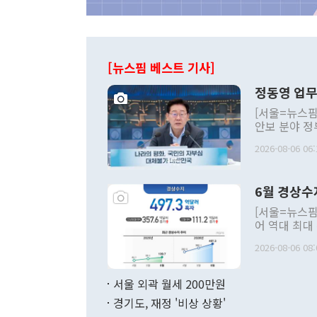
[뉴스핌 베스트 기사]
정동영 업무
[서울=뉴스핌
안보 분야 정
평화공존 발전
2026-08-06 06:
발언 중에는 
언한 것이 있
령은 공개적으
6월 경상수
주의적 희망에
관의 대북 정
[서울=뉴스핌
관 부처 장관
어 역대 최대
관의 무리한 
출 호조로 월
다. [정동영 통일부 장관이 지난달 23일 오후 서울 종로구 정부서울청사에
2026-08-06 08:
료=한국은행] 한국은행이 6일 발표한 '2026년 6월 국제수지(잠정)'에
서 취임 1주년 
면 지난 6월
부 장관 권한
1000만달러
서울 외곽 월세 200만원
발전 구상'을
이에 따라 올
적 갈등 해결
경기도, 재정 '비상 상황'
했다. 경상수
결과 혐오의 