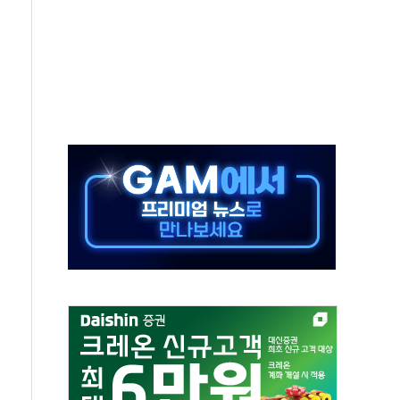
 새 안보 위기… 반군·마약카르텔이 습득해 전투 활용
어선 구조
무해한 표면 부식 물질"
분만에 진화...외국인 노동자 숨져
즌2
축 피해 최소화 '총력 대응'