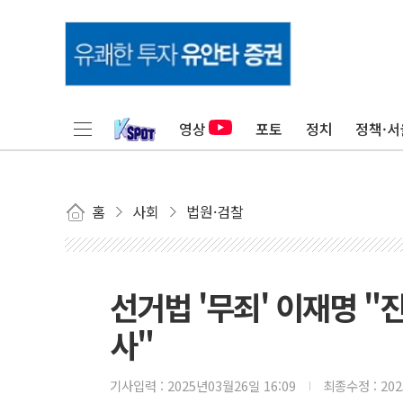
영상
포토
정치
정책·서
홈
사회
법원·검찰
선거법 '무죄' 이재명 "
사"
기사입력 :
2025년03월26일 16:09
최종수정 :
20