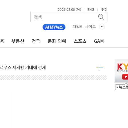
2026.08.06 (목)
ENG
中文
|
|
재회…로봇·AI 데이터센터·모빌리티 구체화
·아이온큐·도어대시↑ VS 샌디스크·피그마·앱러빈↓
패밀리 사이트
 반대…상법·자본시장법 개정 논의"
금융
부동산
전국
문화·연예
스포츠
GAM
 차익실현 속 혼조세...웨스턴디지털·샌디스크↓
에 긴급 안보 점검회의
호르무즈 재개방 기대에 강세
조까지, 상승...호실적 보고 기업 상승세 뚜렷
인 '사파리' 공격… 시민들 공포감 극대화 전략
' 임시 주총 기대감에 홀로 상한가…마진 잔액은 사상 최고
버리지 위험수위…숨은 차입이 더 큰 변수"
대응 1단계 진압 중
야, 경쟁상대 中과 비교해야"
하는 '선봉'의 대민 봉사
미사일 1발 발사… 올해 10번째·42일 만 도발