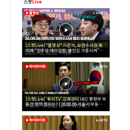
스팟
Live
[스팟Live] *풀영상* 이준석, 보완수사권 폐
지에 "민주당 개악입법, 불안감 가중시켜"｜
26.08.06 개혁신당 보완수사권 폐지 토론회
[스팟Live] '투미TV' 김제경이 내린 李정부 부
동산 정책 점수는? | 26.08.06 서울시 부동산
대토론회