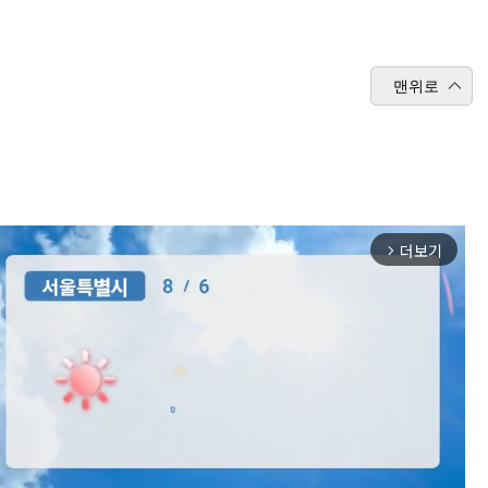
맨위로
더보기
arrow_forward_ios