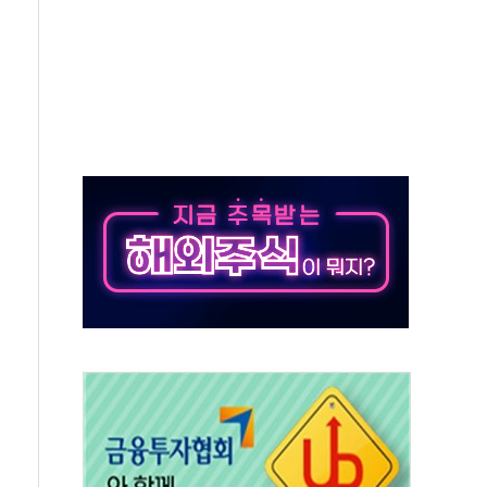
발표...김민석 50.30% 정청래 41.94% 송영길 7.76%
객 400명 맞이…"마음 잇는 시간 되길"
 지급 확정되나…재상고 앞두고 막판 셈법
'행복상자' 전달
극기 거꾸로' 논란…이틀만에 철거
 예술·체육요원 최대 33% 감축
 역대 최대폭 감소한 9.4%↓…유통업계 양극화 심화
 특사'로 콜롬비아 대통령 취임식 참석
시간당 30mm 강한 비...호우 피해 없어