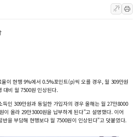
가
[속보] 민주, 강원 경선 결과 
가
정재헌 CEO, SKT 장기고
최태원, 노소영에 9440억
↑
하나금융, 명동 소상공인에 
↑
인천시 광복절 현수막 '태
병무청, 보충역 전면 손질…
홈플러스發 대형마트 판매,
윤준병·이해민 의원, '정부
이 현행 9%에서 0.5%포인트(p)씩 오를 경우, 월 309만원
'호우·산사태 주의보' 울진 
대비 월 7500원 인상된다.
인 309만원과 동일한 가입자의 경우 올해는 월 27만8000
원이 올라 29만3000원을 납부하게 된다"고 설명했다. 이어
반을 부담해 현행보다 월 7500원이 인상된다"고 덧붙였다.