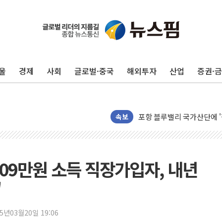
울
경제
사회
글로벌·중국
해외투자
산업
증권·
125mm 폭우 쏟아진 울진..
평택 진위면 공장서 질식사
포항 블루밸리 국가산단에 '
상주 낙동강 선착장 하류서 50
속보
[종합] 김민석, 정청래에 누적 1
민주당 경북도당위원장에 오중
인천서 말다툼 중 어머니 살
309만원 소득 직장가입자, 내년
김민석, 강원·대구·경북 경선서
"
[속보] 민주, 강원·대구·경북 
[속보] 민주, 경북 경선 결과 
25년03월20일 19:06
[속보] 민주, 대구 경선 결과 