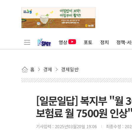
영상
포토
정치
정책·서
홈
경제
경제일반
[일문일답] 복지부 "월 
보험료 월 7500원 인상
기사입력 :
2025년03월20일 19:06
최종수정 :
20