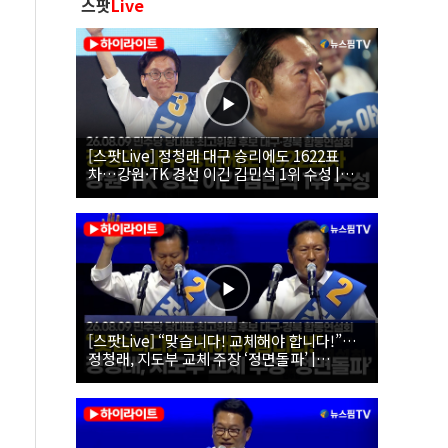
스팟
Live
[스팟Live] 정청래 대구 승리에도 1622표
차…강원·TK 경선 이긴 김민석 1위 수성 |
26.08.09 더불어민주당 당대표·최고위원 후
보 대구·경북 합동연설회
[스팟Live] “맞습니다! 교체해야 합니다!”…
정청래, 지도부 교체 주장 ‘정면돌파’ |
26.08.09 더불어민주당 당대표·최고위원 후
보 대구·경북 합동연설회