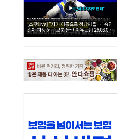
[스팟Live] “자기 이름으로 정당명을…” 송영
길이 피켓 문구 보고 놀란 이유는? | 26.08.09
더불어민주당 당대표·최고위원 후보 대구·경
북 합동연설회