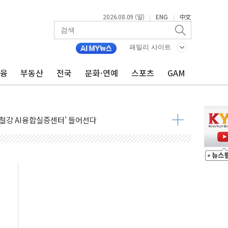
2026.08.09 (일)
ENG
中文
|
|
패밀리 사이트
금융
부동산
전국
문화·연예
스포츠
GAM
.'두천~하당'·'올미골교' 차량 통행 선제 제한
고 발생…작업자 1명 숨져
철강 AI융합실증센터' 들어선다
대 숨진 채 발견...경찰, 조사 중
.48%p 차 선두 유지...金 46.01% vs 鄭 44.53%
기 당선...합산득표율 68.63%
해 10대 구속…범행 후 반려견도 죽여
 정청래에 승리…金 48.54% vs 鄭 44.40%
경선 결과...김민석 48.54% 정청래 44.40%
발표...김민석 47.37% 정청래 45.71% 송영길 6.92%
발표...정청래 47.82% 김민석 46.35% 송영길 5.83%