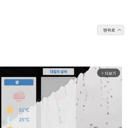
맨위로
더보기
arrow_forward_ios