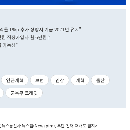
 1%p 추가 상향시 기금 2071년 유지"
만원 직장가입자 월 6만원↑
를 가능성"
연금개혁
보험
인상
개혁
출산
군복무 크레딧
뉴스통신사 뉴스핌(Newspim), 무단 전재-재배포 금지>