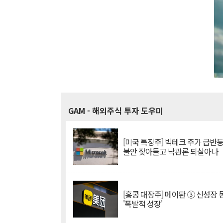
GAM
- 해외주식 투자 도우미
[미국 특징주] 빅테크 주가 급반등..
불안 잦아들고 낙관론 되살아나
[홍콩 대장주] 메이퇀 ③ 신성장
'폭발적 성장'