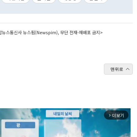
뉴스통신사 뉴스핌(Newspim), 무단 전재-재배포 금지>
맨위로
더보기
arrow_forward_ios