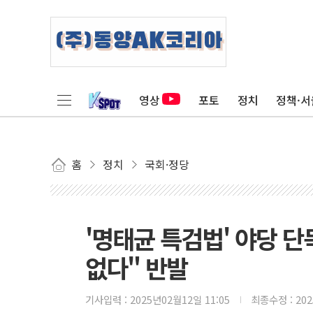
영상
포토
정치
정책·서
홈
정치
국회·정당
'명태균 특검법' 야당 
없다" 반발
기사입력 :
2025년02월12일 11:05
최종수정 :
20