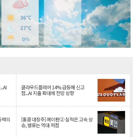
Mute
.AI
클라우드플레어 14% 급등해 신고
점...AI 지출 확대에 전망 상향
 동력의
[홍콩 대장주] 메이퇀② 실적은 고속 상
승, 밸류는 역대 저점