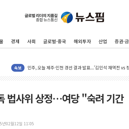
울
경제
사회
글로벌·중국
해외투자
산업
증권·
10월 보완수사권 폐지·공소청 출범…피해자들 '범죄 사각
민주, 오늘 제주·인천 경선 결과 발표...'김민석 재역전 vs
한상협, 업계 개인정보 보안 새판 짠다…'자율규제단체' 
속보
뉴욕증시, 고용 쇼크에 금리 인상 우려 후퇴…S&P500 
트럼프, 쿡 연준 이사 해임 재추진…"26일까지 의혹 소명"
유럽증시, 美 고용 예상 밖 부진에 연준 금리 인상 가능성 
단독 법사위 상정…여당 "숙려 기간
미 연준 매파 기세 꺾이나…고용 감소에 9월 동결 전망 우
[종합] 이슬람 수니파 3국, '공동방위협정' 체결… 이스라
트럼프, 백신·자폐증 행정명령 검토…"이르면 다음 주"
25년02월12일 11:05
美 항소법원, 백악관 무도회장 공사 중단 명령…트럼프 제