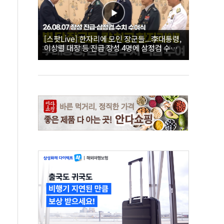
[스팟Live] 한자리에 모인 장군들...李대통령,
이상렬 대장 등 진급 장성 4명에 삼정검 수치
직접 수여｜26.08.07 장성 진급·삼정검 수치
수여식