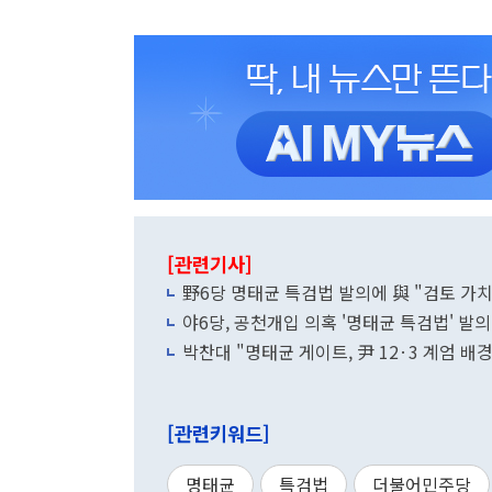
[관련기사]
野6당 명태균 특검법 발의에 與 "검토 가
야6당, 공천개입 의혹 '명태균 특검법' 발
박찬대 "명태균 게이트, 尹 12·3 계엄 배
[관련키워드]
명태균
특검법
더불어민주당