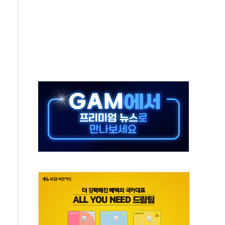
톱'… 美 해상봉쇄 영향
각
체주 '활짝'
스닥 선물 1%대 상승
상 기대 후퇴
·태양광주↑ VS 트레이드데스크·웬디스↓
 끝까지 찾겠다"