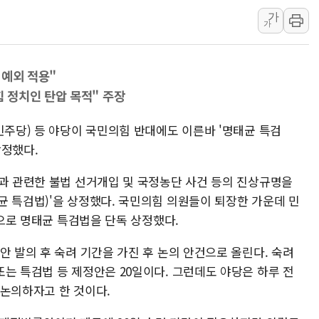
가
이란 핵심 원유 수출항 '하르그섬', 최근 1주일 이상 '올스
가
美 고용 쇼크에 엔화 장중 급등…시장은 "또 개입했나" 촉
[AI MY 뉴스] 뉴욕 반도체주 프리뷰...美 고용 쇼크에 반도
 예외 적용"
뉴욕증시 프리뷰, 美 고용 쇼크에 금리 인상 우려 후퇴…나
 정치인 탄압 목적" 주장
[종합] 美 7월 고용 2만3000명 감소 '쇼크'…9월 금리 인
[사진] 이슬람 수니파 3개국, 공동방위협정 체결
민주당) 등 야당이 국민의힘 반대에도 이른바 '명태균 특검
뉴욕증시 개장 전 특징주...아틀라시안·클라우드플레어
상정했다.
보훈부, 미 DPAA와 MOU… "6·25 미군 실종자 7359명
균과 관련한 불법 선거개입 및 국정농단 사건 등의 진상규명을
트럼프 "금리 내려야"…파월 때와 달리 워시엔 톤 낮춰
균 특검법)'을 상정했다. 국민의힘 의원들이 퇴장한 가운데 민
특정 정치인 측근 포항시 정책특보 내정설...포항시 '시끌'
명으로 명태균 특검법을 단독 상정했다.
안 발의 후 숙려 기간을 가진 후 논의 안건으로 올린다. 숙려
는 특검법 등 제정안은 20일이다. 그런데도 야당은 하루 전
 논의하자고 한 것이다.