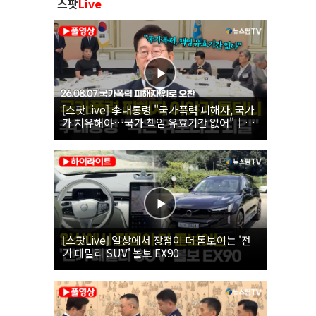
스팟
Live
[스팟Live] 李대통령 "국가폭력 피해자, 국가
가 치유해야…국가 책임 유효기간 없어"｜
26.08.07 국가폭력 피해자 위로 오찬
[스팟Live] 일상에서 장점이 더 돋보이는 '전
기 패밀리 SUV' 볼보 EX90