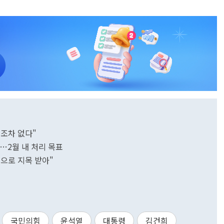
치조차 없다"
의…2월 내 처리 목표
경으로 지목 받아"
국민의힘
윤석열
대통령
김건희