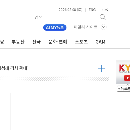
2026.08.08 (토)
ENG
中文
|
|
패밀리 사이트
금융
부동산
전국
문화·연예
스포츠
GAM
지대' 우려
 정청래 격차 확대'
타진
최고치
 요구
낮아지며 상승… STOXX 600 지수는 나흘 연속 최고치
세
엘·이란 위협에 맞설 자체 억지력 강화
동