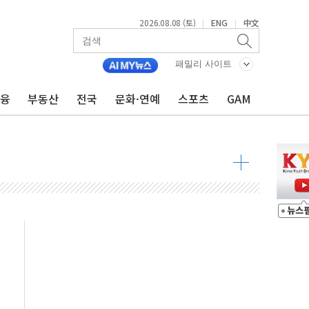
2026.08.08 (토)
ENG
中文
|
|
최고치
 요구
패밀리 사이트
낮아지며 상승… STOXX 600 지수는 나흘 연속 최고치
금융
부동산
전국
문화·연예
스포츠
GAM
세
엘·이란 위협에 맞설 자체 억지력 강화
동
톱'… 美 해상봉쇄 영향
각
체주 '활짝'
스닥 선물 1%대 상승
상 기대 후퇴
·태양광주↑ VS 트레이드데스크·웬디스↓