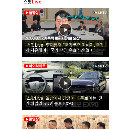
스팟
Live
[스팟Live] 李대통령 "국가폭력 피해자, 국가
가 치유해야…국가 책임 유효기간 없어"｜
26.08.07 국가폭력 피해자 위로 오찬
[스팟Live] 일상에서 장점이 더 돋보이는 '전
기 패밀리 SUV' 볼보 EX90