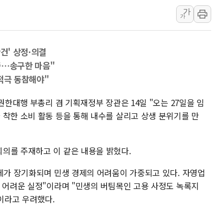
가
보훈부, 미 DPAA와 MOU… "6·25 미군 실종자 7359명
가
트럼프 "금리 내려야"…파월 때와 달리 워시엔 톤 낮춰
특정 정치인 측근 포항시 정책특보 내정설...포항시 '시끌'
건' 상정·의결
李 "해남 태양광, 대한민국 다음 100년 밑거름…수도권 집
중…송구한 마음"
李 대통령, '6시간 마라톤 부동산 2차 회의' 주재… "전폭
적극 동참해야"
트럼프, 中 겨냥 폴리실리콘 관세 15% 부과…美 태양광주
권한대행 부총리 겸 기획재정부 장관은 14일 "오는 27일을 임
 착한 소비 활동 등을 통해 내수를 살리고 상생 분위기를 만
의를 주재하고 이 같은 내용을 밝혔다.
침체가 장기화되며 민생 경제의 어려움이 가중되고 있다. 자영업
욱 어려운 실정"이라며 "민생의 버팀목인 고용 사정도 녹록지
이라고 우려했다.