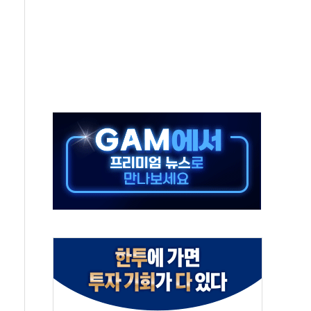
 끝까지 찾겠다"
중 완화 전환점"
적 공급 확대·속도전 총력"
 급등