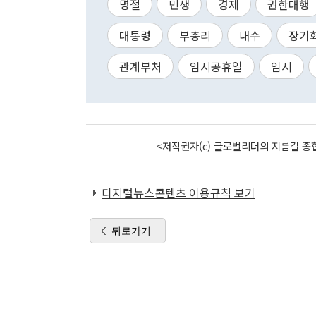
명절
민생
경제
권한대행
대통령
부총리
내수
장기
관계부처
임시공휴일
임시
<저작권자(c) 글로벌리더의 지름길 종합
디지털뉴스콘텐츠 이용규칙 보기
뒤로가기