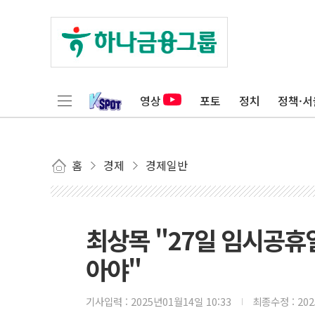
영상
포토
정치
정책·서
홈
경제
경제일반
최상목 "27일 임시공휴
아야"
기사입력 :
2025년01월14일 10:33
최종수정 :
20