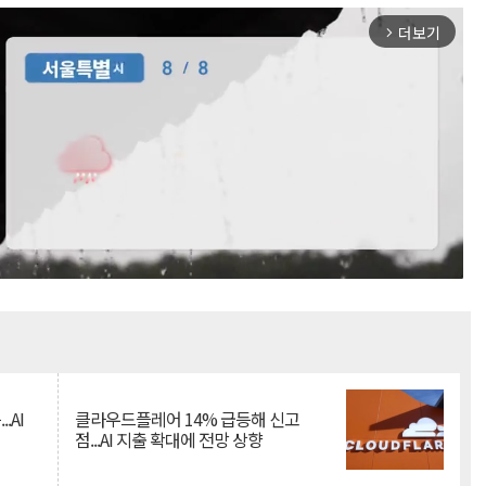
더보기
arrow_forward_ios
Mute
.AI
클라우드플레어 14% 급등해 신고
점...AI 지출 확대에 전망 상향