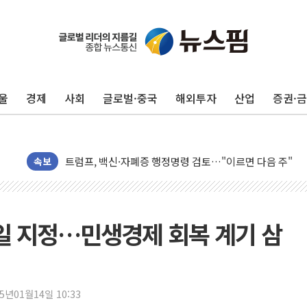
뉴욕증시, 고용 쇼크에 금리 인상 우려 후퇴…S&P500 
트럼프, 쿡 연준 이사 해임 재추진…"26일까지 의혹 소명"
유럽증시, 美 고용 예상 밖 부진에 연준 금리 인상 가능성 
울
경제
사회
글로벌·중국
해외투자
산업
증권·
미 연준 매파 기세 꺾이나…고용 감소에 9월 동결 전망 우
[종합] 이슬람 수니파 3국, '공동방위협정' 체결… 이스라
트럼프, 백신·자폐증 행정명령 검토…"이르면 다음 주"
속보
美 항소법원, 백악관 무도회장 공사 중단 명령…트럼프 제
이란 핵심 원유 수출항 '하르그섬', 최근 1주일 이상 '올스
美 고용 쇼크에 엔화 장중 급등…시장은 "또 개입했나" 촉
일 지정…민생경제 회복 계기 삼
[AI MY 뉴스] 뉴욕 반도체주 프리뷰...美 고용 쇼크에 반도
뉴욕증시 프리뷰, 美 고용 쇼크에 금리 인상 우려 후퇴…나
[종합] 美 7월 고용 2만3000명 감소 '쇼크'…9월 금리 인
[사진] 이슬람 수니파 3개국, 공동방위협정 체결
25년01월14일 10:33
뉴욕증시 개장 전 특징주...아틀라시안·클라우드플레어