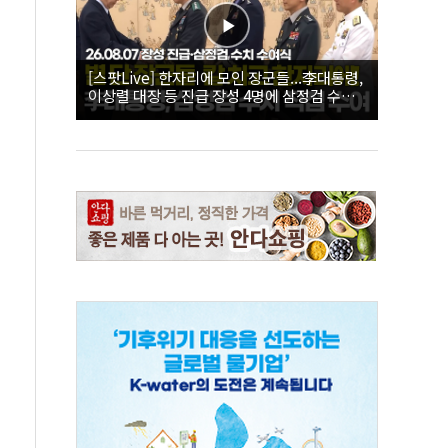
[스팟Live] 한자리에 모인 장군들...李대통령,
이상렬 대장 등 진급 장성 4명에 삼정검 수치
직접 수여｜26.08.07 장성 진급·삼정검 수치
수여식