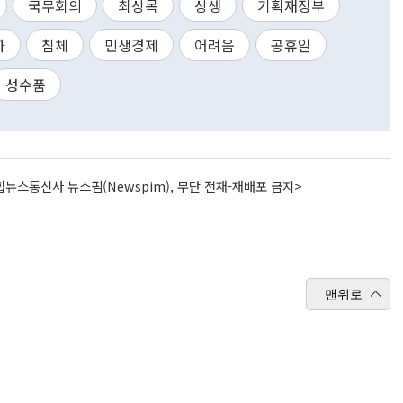
국무회의
최상목
상생
기획재정부
화
침체
민생경제
어려움
공휴일
성수품
뉴스통신사 뉴스핌(Newspim), 무단 전재-재배포 금지>
맨위로