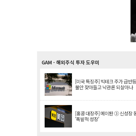
GAM
- 해외주식 투자 도우미
[미국 특징주] 빅테크 주가 급반등..
불안 잦아들고 낙관론 되살아나
[홍콩 대장주] 메이퇀 ③ 신성장
'폭발적 성장'