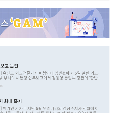
보고 논란
] 유신모 외교전문기자 = 청와대 영빈관에서 5일 열린 외교·
부 부처의 대통령 업무보고에서 정동영 통일부 장관의 '한반도
 구상'과 업무보고 발언이 논란을 빚고 있다. 이날 정 장관의
10
정부 내 조율을 거치지 않은 사안을 정책으로 추진하겠다고 공
는가 하면 사실 관계에 맞지 않은 설명도 있었다. 이재명 대통
로 신중을 기해 달라고 경고했고, 조현 외교부 장관은 '이상
지 최대 흑자
 근거한 비현실적 구상'이라는 비판을 내놨다. 그동안 정 장
책 관련 발언이 물의를 빚은 적은 여러 번 있지만 대통령과 유
] 박가연 기자 = 지난 6월 우리나라의 경상수지가 전월에 이
이 공개적으로 부정적 입장을 표명한 것은 이례적이다. 정 장