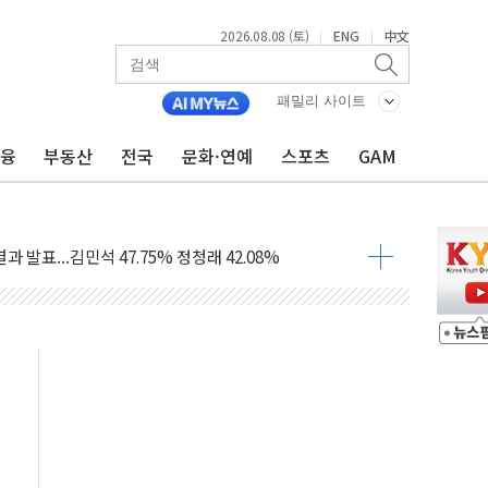
2026.08.08 (토)
ENG
中文
|
|
산사태 주의보'...경북도, 호우 피해·통제구간 없어
%p' 차 재역전 성공...金 45.42% vs 鄭 44.56%
패밀리 사이트
·정청래·김민석 당대표 후보
금융
부동산
전국
문화·연예
스포츠
GAM
 정청래에 승리...47.75% vs 42.08%
과 발표...김민석 47.75% 정청래 42.08%
표...김민석 45.09% 정청래 43.27% 송영길 11.63%
표...김민석 52.64% 정청래 39.89% 송영길 7.47%
0~8.14)
…공습 한계·탄약 부족 현실화
50㎜ 폭우…강원 동해안 강한 비 이어져
 환경미화원 수거차에 치여 사망
동…60대 남성 2명 숨져
보는 일 없게"…'결혼 페널티' 22개 과제 손본다