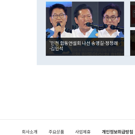
이 9월 러시
였던 올해 3
며 "정부 차
인의 해외투자
은 "그것은 
각각 증가했다
잘랐다. 정 
국인의 국내 
않았다는 점에
감소하며 전월
사합의 복원,
경신했다. 외
권이라는 지적
분기 말 만기
뒤 "여기 업
다. 내국인의
'인천 합동연설회 나선 송영길·정청래
부의 한 소식
다. eoyn2@
·김민석
를 거쳐 결정
련 부처 장관
하고 대통령의
한 문제"라고 지적했다. 이재명 대통령이
외교 국방 등
2026.08.05 ◆시대착오적 접근, 대북 인식 오류 더욱 문제인 것은 정 장관
의 이같은 주
실과 다른 인
격히 변화하고
못하고 있다는
되뇌는 것은 
법을 호도하고
이나 미국은 
금까지의 북핵
회사소개
주요상품
사업제휴
개인정보취급방침
공하는 방식으