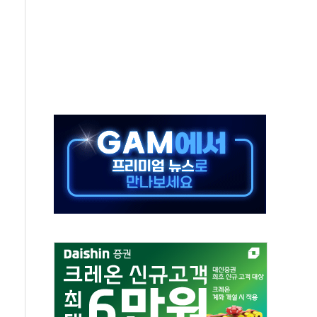
터보트 전복…1명 사망·1명 실종
의 날 참석..."국제적 시민 연대로 목소리 내야"
 실종 60대 나흘만에 숨진 채 발견
 살해 10대 아들 체포
' 받아친 정청래…제주 연설서 신경전 고조
지시…與 "적극 환영"·野 "졸속 국정"