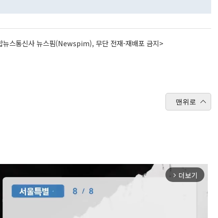
뉴스통신사 뉴스핌(Newspim), 무단 전재-재배포 금지>
맨위로
더보기
arrow_forward_ios