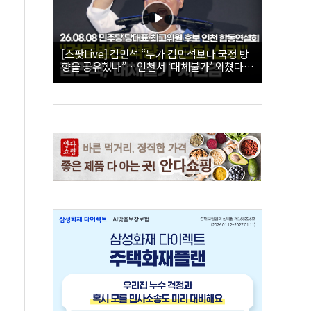
[스팟Live] 김민석 “누가 김민석보다 국정 방
향을 공유했나”…인천서 ‘대체불가’ 외쳤다 |
26.08.08 더불어민주당 당대표·최고위원 후
보 인천 합동연설회