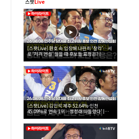
스팟
Live
[스팟Live] 환호 속 입장해 나란히 ‘찰칵’…서
로 ‘저격 연설’ 들을 때 후보들 표정은? |
26.08.08 더불어민주당 당대표·최고위원 후
보 인천 합동연설회
[스팟Live] 김민석 제주 52.64%·인천
45.09%로 연속 1위…정청래 따돌렸다’ |
26.08.08 더불어민주당 당대표·최고위원 후
보 인천 합동연설회