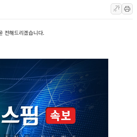
가
여수 오동도 인근 해상서 모
가
추미애, '위안부' 피해자 기림
인천 선재도 갯벌서 해루질 중
 곧 전해드리겠습니다.
인천서 말다툼 중 어머니 흉기
'화합' 꺼낸 김민석에 '뻔뻔
李대통령, ISA 개편 재검토 