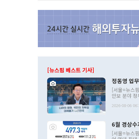
[뉴스핌 베스트 기사]
정동영 업무
[서울=뉴스핌
안보 분야 정
평화공존 발전
2026-08-06 06:
발언 중에는 
언한 것이 있
령은 공개적으
6월 경상수
주의적 희망에
관의 대북 정
[서울=뉴스핌
관 부처 장관