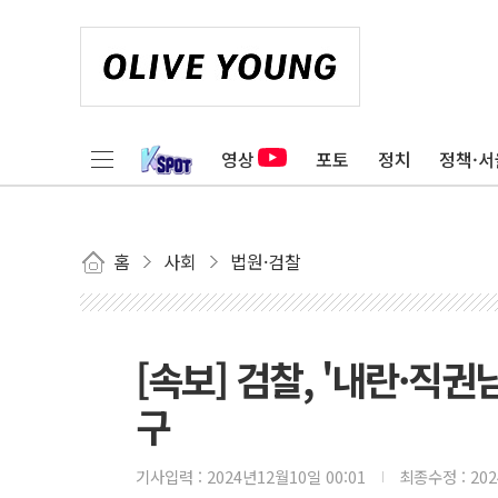
영상
포토
정치
정책·서
홈
사회
법원·검찰
[속보] 검찰, '내란·직
구
기사입력 :
2024년12월10일 00:01
최종수정 :
20