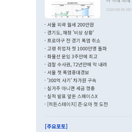
어 역대 최대
관의 무리한 
출 호조로 월
다. [정동영 통일부 장관이 지난달 23일 오후 서울 종로구 정부서울청사에
2026-08-06 08:
료=한국은행] 한국은행이 6일 발표한 '2026년 6월 국제수지(잠정)'에
서 취임 1주년 
면 지난 6월
부 장관 권한
1000만달러
서울 외곽 월세 200만원
발전 구상'을
이에 따라 올
적 갈등 해결
경기도, 재정 '비상 상황'
했다. 경상수
결과 혐오의 
9000만달러
프로야구 전 경기 폭염 취소
년간의 CVI
지 기준 상품
고령 취업자 첫 1000만명 돌파
무너졌다고도 
며 월간 기준
현실을 바꾸는
달러로 38.
화물선 운임 3주만에 최고
를 평화 체제
196.9% 급
검찰 수사권, 72년만에 막 내려
함께 4자 대
수출은 160
지만 이 대통
서울 첫 폭염중대경보
(18.6%) 
화공존 정책이
했다. 통관 기
'300억 사기' 차가원 구속
다"고 지적했
(16.4%)
투리가 잡혀 
실거주 아니면 세금 껑충
월(-10억9
쁜 상황이 초
증가와 유류할
실적 발표 앞둔 스페이스X
9·19 군사
기록했지만 
[히든스테이지] 즌·오아 첫 도전
"우리의 선의
로 전환됐다.
으로 약간의 의문
를 기록해 전
관은 업무보고
는 배당수입
주의에 근거한
줄면서 25억
[주요포토]
라며 "여러분
억1000만달