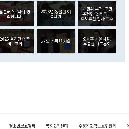
아 블라디보스토크에서 열리는 '동방경제포럼(EEF)'을 언급하
월(369억9000만달러)을 넘어선 것이다. 직접투자에서는 내국
원에서 (참석을) 검토하고 있다"고 발언한 데 대해서도 조 장관
가 80억1000만달러, 외국인의 국내투자가 46억3000만달러
'선관위 특검' 국민
외교부의 몫"이라며 "아직 거기까지 진도가 나가지 않았다"고
홈플러스, '다시 영
2026년 동물원 여
. 증권투자에서는 외국인의 국내 주식 매도세가 이어졌다. 외
추천위 첫 회의…
업합니다'
름나기
장관이 이날 소개한 대북 구상과 설명은 정부 내 조율을 거치지
주식 투자는 차익실현 매도 등의 영향으로 316억1000만달러
후보추천 절차 착수
서 문제가 있다. 특히 주적 표현 대체와 국호 사용, 9·19 군
(-310억5000만달러)에 이어 역대 최대 순매도 기록을 다시
 4자회담 추진 등은 통일부 장관이 결정할 사안이 아니어서 월
국인의 국내 채권투자는 세계국채지수(WGBI) 자금 유입에도
이 나오고 있다. 이 대통령은 정 장관의 업무보고를 듣고 난
도래 영향으로 증가 폭이 줄어든 52억9000만달러를 기록했
무보고에 발표했다고 승인난 건 아니다"라고 재차 확인했다. 정
2026 을지연습 준
오세훈 서울시장,
 해외 증권투자는 주식을 중심으로 35억6000만달러 증가했
39도 기록한 서울
비보고회
부동산 대토론회
통은 "정 장관의 발언 내용은 대부분 국가안전보장회의(NSC)
newspim.com
된 사안이 아닌 정 장관의 개인적 생각에 가깝다"며 "안보 관
이 정부의 공식 정책이 아닌 사안을 추진하겠다고 업무보고를
 면전에서 '국군통수권자가 나서야 한다'고 주장한 것은 심각
 5일 청와대 영빈관에서 열린 통일
 외교 안보 부처 업무보고에서 발언하고 있다. [사진=청와대]
장이 현 시점에서 이미 참고가 될 수 없는 과거의 경험 또는 사
식에 기반하고 있다는 것이다. 정 장관이 주장하는 구상은 급
 있는 북한의 전략과 한반도 및 국제 정세를 전혀 반영하지
 비판이 제기되고 있다. 정 장관이 "흘러간 선(先)비핵화만
현실을 바꾸지 못한다"고 언급한 것은 지금까지의 대북 접근
 있다. 북핵 위기 발발 이후 지금까지 모든 핵 협상에서 한국
북한에 선비핵화를 공식적으로 요구한 적이 없기 때문이다. 지
 협상은 북한의 비핵화 조치에 한·미가 상응하는 대가를 제
로 이뤄졌다. 1994년 북·미 제네바 기본합의는 핵시설 동결
청소년보호정책
독자권익센터
수용자권익보호위원회