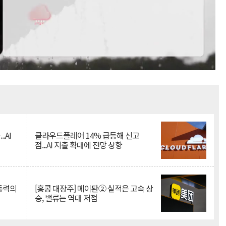
Mute
.AI
클라우드플레어 14% 급등해 신고
점...AI 지출 확대에 전망 상향
 동력의
[홍콩 대장주] 메이퇀② 실적은 고속 상
승, 밸류는 역대 저점