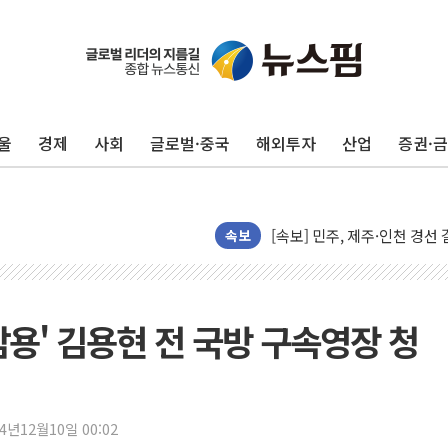
울진·영덕 '호우특보'-포항 '
[종합] 김민석, 정청래에 '0.86
인천 합동연설회 나선 송영길
울
경제
사회
글로벌·중국
해외투자
산업
증권·
김민석, 2주차 제주·인천 경선서
인사하는 김민석 당대표 후보
[속보] 민주, 제주·인천 경선 결
속보
[속보] 민주, 인천 경선 결과 발
[속보] 민주, 제주 경선 결과 발
이번주 국내 주요 금융일정(8.1
美, 이란전 출구전략 만지작
권남용' 김용현 전 국방 구속영장 청
강릉·동해·삼척 시간당 최대 
폐기물 수거하다 참변…60대
서울 중랑구 주택가서 흉기 난
24년12월10일 00:02
李대통령 "결혼 때문에 손해 