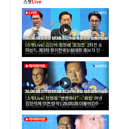
스팟
Live
[스팟Live] 김민석·정청래 ‘초접전’ 2차전 승
자는?...제3차 정기전국당원대회 후보자 인천
합동연설회 생중계 | 26.08.08
[스팟Live] 정청래 “뻔뻔하다”…‘화합’ 꺼낸
김민석에 정면 반격 | 26.08.08 더불어민주당
당대표·최고위원 후보 제주 합동연설회