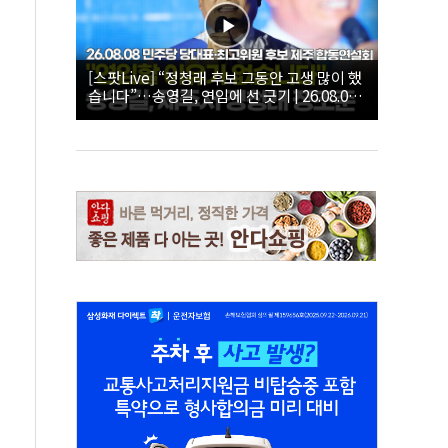
[스팟Live] “정청래 후보 그동안 고생 많이 했
습니다”…송영길, 연임에 선 긋기 | 26.08.08
더불어민주당 당대표·최고위원 후보 제주 합
동연설회