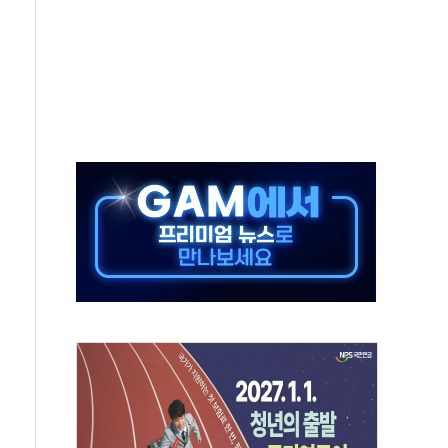
 실종 60대 나흘만에 숨진 채 발견
 살해 10대 아들 체포
' 받아친 정청래…제주 연설서 신경전 고조
지시…與 "적극 환영"·野 "졸속 국정"
10일까지 최대 3.5m 높은 물결
23명…정부, 비상대응기구 가동
 베이징도 부동산 규제 철폐
승으로 피서객 7명 고립…전원 구조
 멍' 운영…페르세우스 유성우 관측