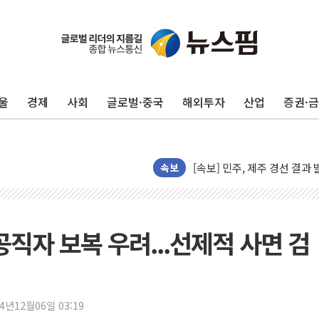
울
경제
사회
글로벌·중국
해외투자
산업
증권·
[속보] 민주, 제주·인천 경선 결
[속보] 민주, 인천 경선 결과 발
[속보] 민주, 제주 경선 결과 발
이번주 국내 주요 금융일정(8.1
속보
美, 이란전 출구전략 만지작
강릉·동해·삼척 시간당 최대 
폐기물 수거하다 참변…60대
공직자 보복 우려...선제적 사면 검
서울 중랑구 주택가서 흉기 난
李대통령 "결혼 때문에 손해 
여수 오동도 인근 해상서 모
24년12월06일 03:19
추미애, '위안부' 피해자 기림