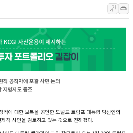
가
인천 선재도 갯벌서 해루질 중
가
인천서 말다툼 중 어머니 흉기
'화합' 꺼낸 김민석에 '뻔뻔
李대통령, ISA 개편 재검토 
동해중부 전 해상 풍랑주의보…
연일 폭염에 온열질환 사망 
中 전방위 아파트 부양, 수도
인제 용대리 계곡서 수위 상
동해시, 11~14일 '별똥별
전현직 공직자에 포괄 사면 논의
국장 지명자도 동조
정적에 대한 보복을 공언한 도널드 트럼프 대통령 당선인의
선제적 사면을 검토하고 있는 것으로 전해졌다.