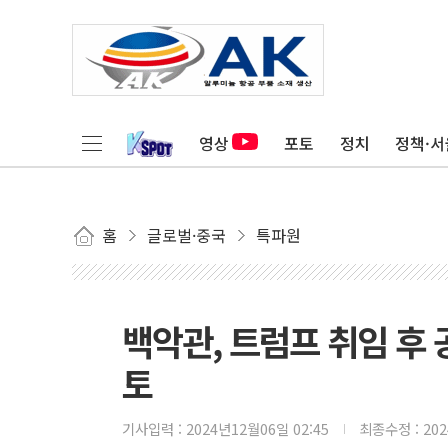
영상
포토
정치
정책·서
홈
글로벌·중국
특파원
백악관, 트럼프 취임 후 
토
기사입력 :
2024년12월06일 02:45
최종수정 :
20