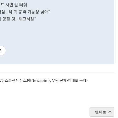
프 사면 길 터줘
...러 핵 공격 가능성 낮아"
 망칠 것...재고하길"
프
뉴스통신사 뉴스핌(Newspim), 무단 전재-재배포 금지>
맨위로