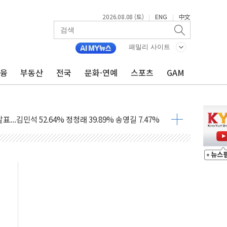
2026.08.08 (토)
ENG
中文
|
|
패밀리 사이트
금융
부동산
전국
문화·연예
스포츠
GAM
과 발표...김민석 47.75% 정청래 42.08%
표...김민석 45.09% 정청래 43.27% 송영길 11.63%
표...김민석 52.64% 정청래 39.89% 송영길 7.47%
0~8.14)
…공습 한계·탄약 부족 현실화
50㎜ 폭우…강원 동해안 강한 비 이어져
 환경미화원 수거차에 치여 사망
동…60대 남성 2명 숨져
보는 일 없게"…'결혼 페널티' 22개 과제 손본다
터보트 전복…1명 사망·1명 실종
의 날 참석..."국제적 시민 연대로 목소리 내야"