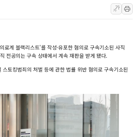
가
랩지노믹스 "디엑솜과 美 암
가
보로노이, 폐암 치료제 'VRN
푸본현대생명, 육군 3군단과
교보생명, '교보K-맞춤건강
벼랑 끝 선 '동전주' 무더기
 '의료계 블랙리스트'를 작성·유포한 혐의로 구속기소된 사직
1순위보다 낮은 특별공급 
직 전공의는 구속 상태에서 계속 재판을 받게 됐다.
일 스토킹범죄의 처벌 등에 관한 법률 위반 혐의로 구속기소된