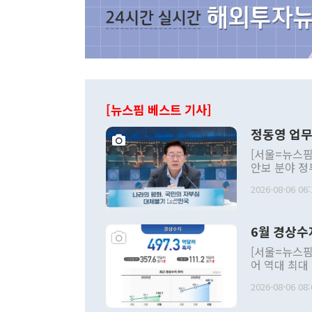
[뉴스핌 베스트 기사]
정동영 업무
[서울=뉴스핌
안보 분야 정
평화공존 발전
2026-08-06 06:
발언 중에는 
언한 것이 있
령은 공개적으
6월 경상수
주의적 희망에
관의 대북 정
[서울=뉴스핌
관 부처 장관
어 역대 최대
관의 무리한 
출 호조로 월
다. [정동영 통일부 장관이 지난달 23일 오후 서울 종로구 정부서울청사에
2026-08-06 08:
료=한국은행] 한국은행이 6일 발표한 '2026년 6월 국제수지(잠정)'에
서 취임 1주년 
면 지난 6월