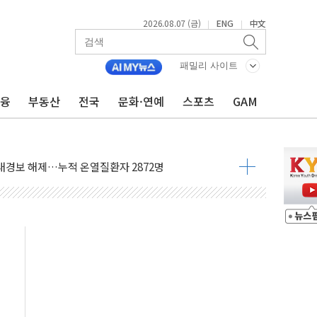
2026.08.07 (금)
ENG
中文
|
|
사우디 동시 공격… 위기 고조되는 또 다른 중동 화약고
들도 특별식으로 여름나기 [뉴스핌 줌인]
패밀리 사이트
 못 맡는다…상피제 실시
금융
부동산
전국
문화·연예
스포츠
GAM
X 지분 일부 매각
...최소 7명 사망
중대경보 해제…누적 온열질환자 2872명
.李 부동산 세제안에 與 내부서 '총선·대선 직격탄' 우려
아울렛' 건립 '본궤도'
안동·의성 특별재난지역 선포
 휘두른 30대 세입자…경찰, 현행범 체포
억원
개…"재무구조 개편"
열질환 보장…폭염기 신속 보상 강화