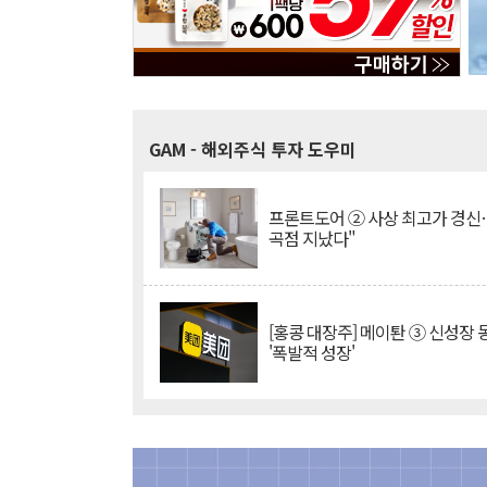
GAM
- 해외주식 투자 도우미
프론트도어 ② 사상 최고가 경신
곡점 지났다"
[홍콩 대장주] 메이퇀 ③ 신성장
'폭발적 성장'