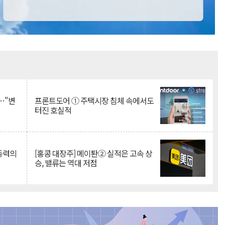
Mute
…"변
프론트도어 ① 주택시장 침체 속에서도
터진 호실적
 동력의
[홍콩 대장주] 메이퇀② 실적은 고속 상
승, 밸류는 역대 저점