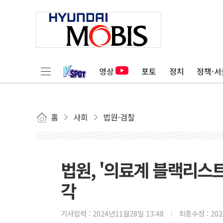
영상
포토
정치
정책·서
홈
사회
법원·검찰
법원, '의료계 블랙리스트
각
기사입력 :
2024년11월28일 13:48
최종수정 :
20