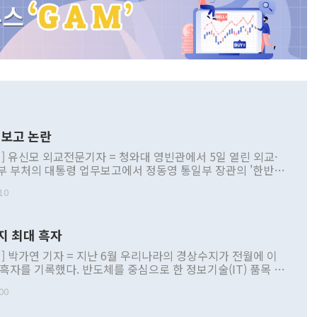
보고 논란
] 유신모 외교전문기자 = 청와대 영빈관에서 5일 열린 외교·
부 부처의 대통령 업무보고에서 정동영 통일부 장관의 '한반도
 구상'과 업무보고 발언이 논란을 빚고 있다. 이날 정 장관의
10
정부 내 조율을 거치지 않은 사안을 정책으로 추진하겠다고 공
는가 하면 사실 관계에 맞지 않은 설명도 있었다. 이재명 대통
로 신중을 기해 달라고 경고했고, 조현 외교부 장관은 '이상
지 최대 흑자
 근거한 비현실적 구상'이라는 비판을 내놨다. 그동안 정 장
책 관련 발언이 물의를 빚은 적은 여러 번 있지만 대통령과 유
] 박가연 기자 = 지난 6월 우리나라의 경상수지가 전월에 이
이 공개적으로 부정적 입장을 표명한 것은 이례적이다. 정 장
 흑자를 기록했다. 반도체를 중심으로 한 정보기술(IT) 품목 수
대북 접근법과 월권을 제어해야 한다는 목소리도 높아지고 있
간 상품수출이 처음으로 1000억달러를 넘어선 영향이다. [자
00
 따르
기자간담회를 하고 있다. [사진=통일부] 2026.07.23 ◆통일
 경상수지는 497억3000만달러 흑자로 집계됐다. 전월(386억