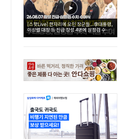
[스팟Live] 한자리에 모인 장군들...李대통령,
이상렬 대장 등 진급 장성 4명에 삼정검 수치
직접 수여｜26.08.07 장성 진급·삼정검 수치
수여식