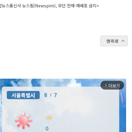
뉴스통신사 뉴스핌(Newspim), 무단 전재-재배포 금지>
맨위로
더보기
arrow_forward_ios