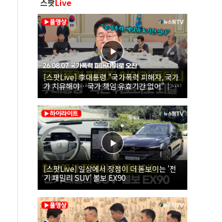
스팟
Live
[스팟Live] 李대통령 "국가폭력 피해자, 국가
가 치유해야…국가 책임 유효기간 없어"｜
26.08.07 국가폭력 피해자 위로 오찬
[스팟Live] 일상에서 장점이 더 돋보이는 '전
기 패밀리 SUV' 볼보 EX90