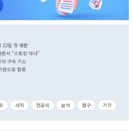
 22일 첫 재판
재판서 "스토킹 아냐"
공의 구속 기소
위원으로 합류
트
사직
전공의
보석
청구
기각