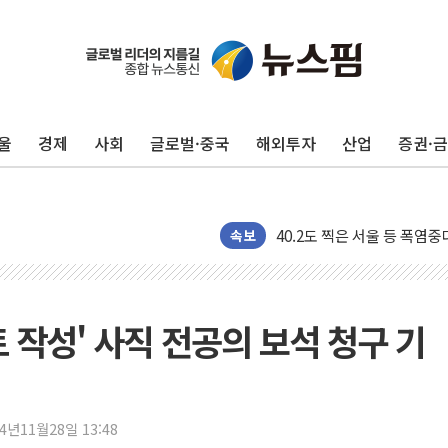
후티 반군, 예멘 정부군과 
42.5도 역대급 폭염…동물
경찰, 9월부터 '가족 사건'
울
경제
사회
글로벌·중국
해외투자
산업
증권·
포스코홀딩스, 포스코인터·D
태국 학교서 중학생 총기 난사
40.2도 찍은 서울 등 폭염
"文정부 악몽 재현 안돼"..
속보
신세계사이먼 '대구 프리미엄 
李대통령, 호우 피해 경북 
'변기 수리' 집주인에게 흉기
 작성' 사직 전공의 보석 청구 기
워트, 상반기 영업이익 30
프롬바이오, 10일 거래 재
NH농협생명, 농작업 중 온
24년11월28일 13:48
아바코, 2분기 매출 120억원