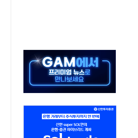
 진단 분야 독점 라이선스 계약"
11' 캐나다 IND 신청
 군 장병 금융교육·전역 지원 협약
보험' 6개월 배타적사용권 획득
 상폐 위기…관리종목 우려 지정예고 총 63개
경쟁률… 실수요자 관심