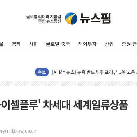
[종합] 이슬람 수니파 3국, '공동방위협정' 
트럼프, 백신·자폐증 행정명령 검토…"이르면
美 항소법원, 백악관 무도회장 공사 중단 명
울
경제
사회
글로벌·중국
해외투자
산업
증권·
이란 핵심 원유 수출항 '하르그섬', 최근 1주일
美 고용 쇼크에 엔화 장중 급등…시장은 "또 
[AI MY 뉴스] 뉴욕 반도체주 프리뷰...美 고
속보
뉴욕증시 프리뷰, 美 고용 쇼크에 금리 인상 
[종합] 美 7월 고용 2만3000명 감소 '쇼크'
[사진] 이슬람 수니파 3개국, 공동방위협정 
뉴욕증시 개장 전 특징주...아틀라시안·클
카이셀플루' 차세대 세계일류상품
보훈부, 미 DPAA와 MOU… "6·25 미군 실
트럼프 "금리 내려야"…파월 때와 달리 워시엔
특정 정치인 측근 포항시 정책특보 내정설...포
24년11월20일 09:07
李 "해남 태양광, 대한민국 다음 100년 밑거