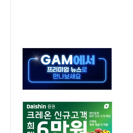
 주재… "전폭적 공급 확대·속도전 총력"
…美 태양광주 급등
해도 놀랍지 않아"
태양광 착공…여의도 1.6배 규모
...금융주 낙폭 커