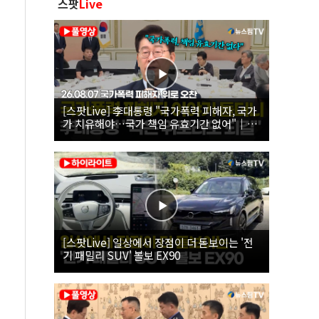
스팟
Live
[스팟Live] 李대통령 "국가폭력 피해자, 국가
가 치유해야…국가 책임 유효기간 없어"｜
26.08.07 국가폭력 피해자 위로 오찬
[스팟Live] 일상에서 장점이 더 돋보이는 '전
기 패밀리 SUV' 볼보 EX90