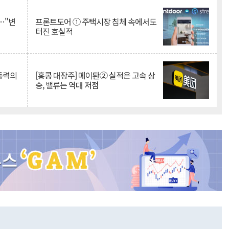
…"변
프론트도어 ① 주택시장 침체 속에서도
터진 호실적
 동력의
[홍콩 대장주] 메이퇀② 실적은 고속 상
승, 밸류는 역대 저점