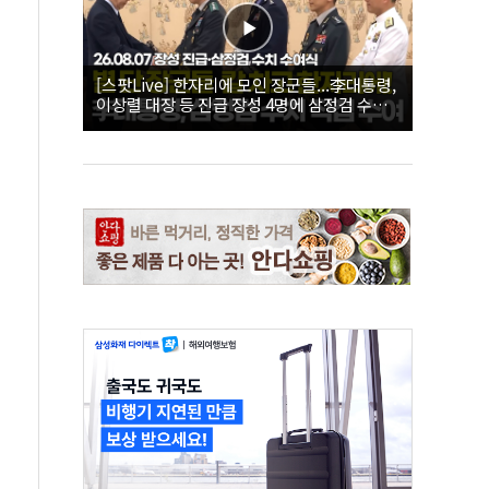
[스팟Live] 한자리에 모인 장군들...李대통령,
이상렬 대장 등 진급 장성 4명에 삼정검 수치
직접 수여｜26.08.07 장성 진급·삼정검 수치
수여식