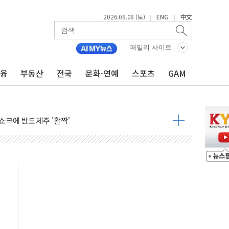
2026.08.08 (토)
ENG
中文
|
|
체결… 이스라엘·이란 위협에 맞설 자체 억지력 강화
 다음 주"
패밀리 사이트
령…트럼프 제동
금융
부동산
전국
문화·연예
스포츠
GAM
 이상 '올스톱'… 美 해상봉쇄 영향
개입했나" 촉각
용 쇼크에 반도체주 '활짝'
우려 후퇴…나스닥 선물 1%대 상승
…9월 금리 인상 기대 후퇴
체결
라우드플레어·태양광주↑ VS 트레이드데스크·웬디스↓
종자 7359명 끝까지 찾겠다"
 톤 낮춰
항시 '시끌'
름…수도권 집중 완화 전환점"