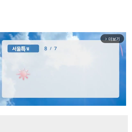
더보기
arrow_forward_ios
Mute