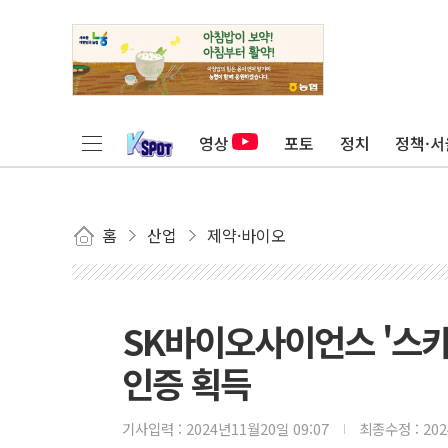
영상
포토
정치
정책·서
홈
산업
제약·바이오
SK바이오사이언스 '스
인증 획득
기사입력 :
2024년11월20일 09:07
최종수정 :
20