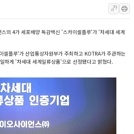
가
李 대통령, '6시간 마라톤 부동산 2차 회의'
가
트럼프, 中 겨냥 폴리실리콘 관세 15% 부과
[사진] 빈살만과 에르도안의 만남
언스의 4가 세포배양 독감백신 '스카이셀플루'가 '차세대 세계
이란와이어 "이란 최고지도자 위독…곧 사망
남동발전, 해남군에 국내 최대 규모 400MW 
카이셀플루'가 산업통상자원부가 주최하고 KOTRA가 주관하는
[인도증시] 중동 불안 속 유가 상승에 소폭 하락
유일하게 '차세대 세계일류상품'으로 선정됐다고 밝혔다.