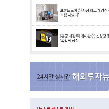
프론트도어 ② 사상 최고가 경신
곡점 지났다"
[홍콩 대장주] 메이퇀 ③ 신성장
'폭발적 성장'
[뉴스핌 베스트 기사]