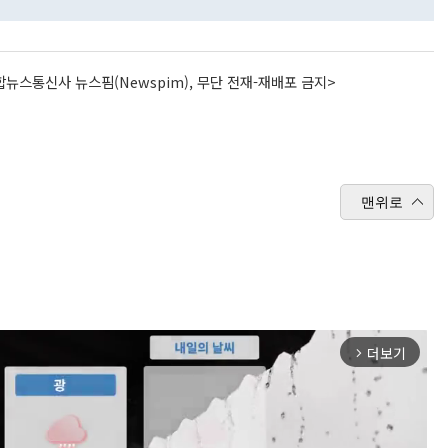
뉴스통신사 뉴스핌(Newspim), 무단 전재-재배포 금지>
맨위로
더보기
arrow_forward_ios