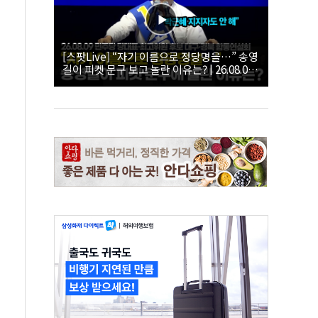
[스팟Live] “자기 이름으로 정당명을…” 송영
길이 피켓 문구 보고 놀란 이유는? | 26.08.09
더불어민주당 당대표·최고위원 후보 대구·경
북 합동연설회