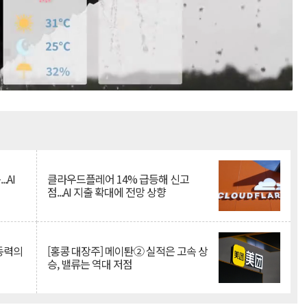
Mute
.AI
클라우드플레어 14% 급등해 신고
점...AI 지출 확대에 전망 상향
 동력의
[홍콩 대장주] 메이퇀② 실적은 고속 상
승, 밸류는 역대 저점