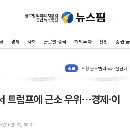
울
경제
사회
글로벌·중국
해외투자
산업
증권·
125mm 폭우 쏟아진 울진..
평택 진위면 공장서 탱크 내
포항 블루밸리 국가산단에 '
상주 낙동강 선착장 하류서 50
속보
[종합] 김민석, 정청래에 누적 1
민주당 경북도당위원장에 오중
인천서 말다툼 중 어머니 살
서 트럼프에 근소 우위…경제·이
김민석, 강원·대구·경북 경선서
[속보] 민주, 강원·대구·경북 
[속보] 민주, 경북 경선 결과 
24년10월23일 00:37
[속보] 민주, 대구 경선 결과 