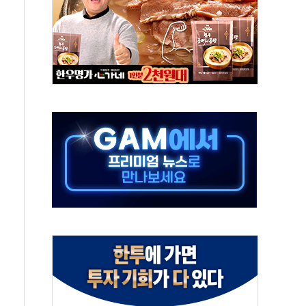
발표...김민석 50.30% 정청래 41.94% 송영길 7.76%
객 400명 맞이…"마음 잇는 시간 되길"
 지급 확정되나…재상고 앞두고 막판 셈법
'행복상자' 전달
극기 거꾸로' 논란…이틀만에 철거
 예술·체육요원 최대 33% 감축
 역대 최대폭 감소한 9.4%↓…유통업계 양극화 심화
 특사'로 콜롬비아 대통령 취임식 참석
시간당 30mm 강한 비...호우 피해 없어