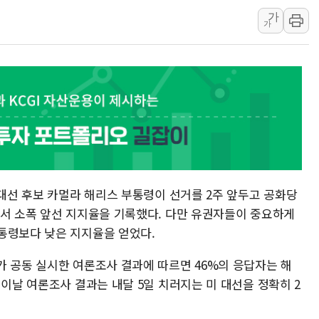
가
[속보] 민주, 강원 경선 결과 
가
정재헌 CEO, SKT 장기고
최태원, 노소영에 9440억
하나금융, 명동 소상공인에 
인천시 광복절 현수막 '태
병무청, 보충역 전면 손질…
홈플러스發 대형마트 판매,
윤준병·이해민 의원, '정부
'호우·산사태 주의보' 울진 
 대선 후보 카멀라 해리스 부통령이 선거를 2주 앞두고 공화당
에서 소폭 앞선 지지율을 기록했다. 다만 유권자들이 중요하게
통령보다 낮은 지지율을 얻었다.
가 공동 실시한 여론조사 결과에 따르면 46%의 응답자는 해
 이날 여론조사 결과는 내달 5일 치러지는 미 대선을 정확히 2