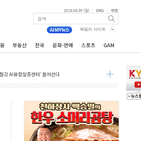
2026.08.09 (일)
ENG
中文
|
|
패밀리 사이트
금융
부동산
전국
문화·연예
스포츠
GAM
.'두천~하당'·'올미골교' 차량 통행 선제 제한
부 작업 중 근로자 1명 숨져
철강 AI융합실증센터' 들어선다
대 숨진 채 발견...경찰, 조사 중
.48%p 차 선두 유지...金 46.01% vs 鄭 44.53%
기 당선...합산득표율 68.63%
해 10대 구속…범행 후 반려견도 죽여
 정청래에 승리…金 48.54% vs 鄭 44.40%
경선 결과...김민석 48.54% 정청래 44.40%
발표...김민석 47.37% 정청래 45.71% 송영길 6.92%
발표...정청래 47.82% 김민석 46.35% 송영길 5.83%