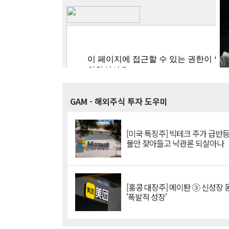
GAM
- 해외주식 투자 도우미
[미국 특징주] 빅테크 주가 급반등..
불안 잦아들고 낙관론 되살아나
[홍콩 대장주] 메이퇀 ③ 신성장
'폭발적 성장'