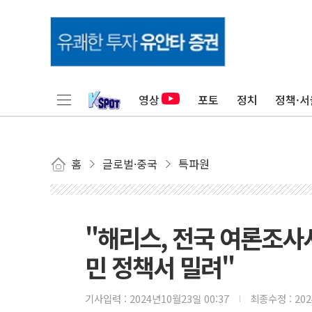
영상
포토
정치
정책·서
홈
글로벌·중국
특파원
"해리스, 전국 여론조사
민 정책서 밀려"
기사입력 :
2024년10월23일 00:37
최종수정 :
20