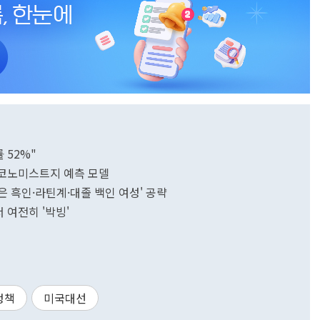
 52%"
 이코노미스트지 예측 모델
젊은 흑인·라틴계·대졸 백인 여성' 공략
 여전히 '박빙'
정책
미국대선