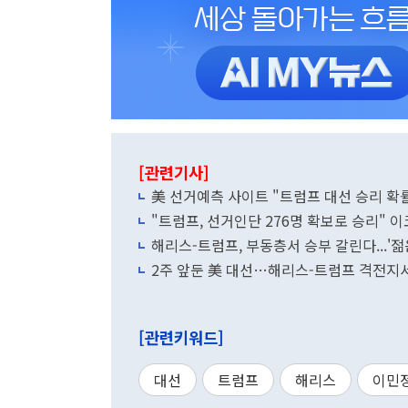
[관련기사]
美 선거예측 사이트 "트럼프 대선 승리 확률
"트럼프, 선거인단 276명 확보로 승리"
해리스-트럼프, 부동층서 승부 갈린다...'
2주 앞둔 美 대선…해리스-트럼프 격전지서
[관련키워드]
대선
트럼프
해리스
이민