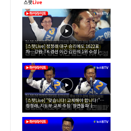
스팟
Live
[스팟Live] 정청래 대구 승리에도 1622표
차…강원·TK 경선 이긴 김민석 1위 수성 |
26.08.09 더불어민주당 당대표·최고위원 후
보 대구·경북 합동연설회
[스팟Live] “맞습니다! 교체해야 합니다!”…
정청래, 지도부 교체 주장 ‘정면돌파’ |
26.08.09 더불어민주당 당대표·최고위원 후
보 대구·경북 합동연설회