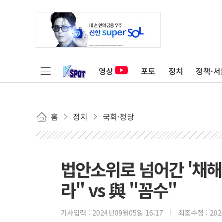
영상
포토
정치
정책·서
홈
정치
국회·정당
법안소위로 넘어간 '채해
라" vs 與 "꼼수"
기사입력 :
2024년09월05일 16:17
최종수정 :
20