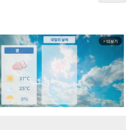
더보기
arrow_forward_ios
Mute