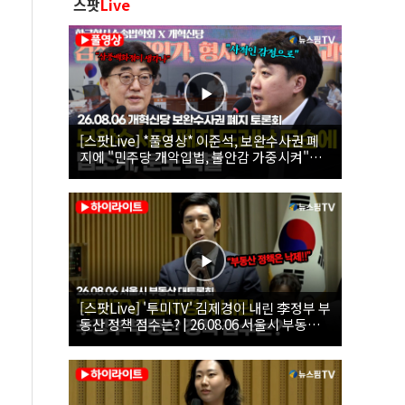
스팟
Live
[스팟Live] *풀영상* 이준석, 보완수사권 폐
지에 "민주당 개악입법, 불안감 가중시켜"｜
26.08.06 개혁신당 보완수사권 폐지 토론회
[스팟Live] '투미TV' 김제경이 내린 李정부 부
동산 정책 점수는? | 26.08.06 서울시 부동산
대토론회