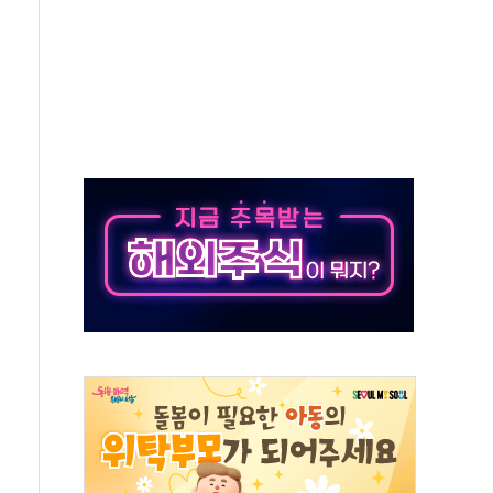
버리지 위험수위…숨은 차입이 더 큰 변수"
대응 1단계 진압 중
야, 경쟁상대 中과 비교해야"
하는 '선봉'의 대민 봉사
미사일 1발 발사… 올해 10번째·42일 만 도발
 새 안보 위기… 반군·마약카르텔이 습득해 전투 활용
어선 구조
무해한 표면 부식 물질"
분만에 진화...외국인 노동자 숨져