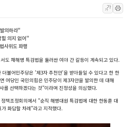
가
'월가의 황제' 다이먼 "금융시장 레
가
양주 섬유염색공장서 화재 1명 중상…
김정관 산업부 장관 "주 52시간 손봐
 발의하라"
해군 1함대 창설 80주년…지역과 함께
밝힐 의지 없어"
[3보] 북, 원산서 동해로 단거리 탄도
에 법사위도 파행
우크라 드론 전술, 중남미 콜롬비아에
동해해경, 독도 해상서 부유물 감긴 
에서도 채해병 특검법을 둘러싼 여야 간 갈등이 계속되고 있다.
주한미군 "오산기지 누출, 백린 아닌 
 더불어민주당은 '제3자 추천안'을 받아들일 수 있다고 한 한
구미 폐염산처리업체서 불 2시간30여
반면 여당인 국민의힘은 민주당이 제3자안을 발의한 데 대해
검사를 선택하겠다는 것"이라며 진정성을 의심했다.
 정책조정회의에서 "순직 해병대원 특검법에 대한 한동훈 대
표가 화답할 차례"라고 지적했다.