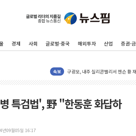
울
경제
사회
글로벌·중국
해외투자
산업
증권·
유럽증시, 견조한 실적 소화하며 대부분
리투아니아 국방 "러, 우크라 드론으로
구광모, 내주 실리콘밸리서 젠슨 황 
뉴욕증시 개장 전 특징주...모더나
속보
김정관 장관 "영업이익 N% 성과급
뉴욕증시 프리뷰, 미 주가선물 AI주
청와대, 북한 단거리 탄도미사일 발사
병 특검법', 野 "한동훈 화답하
금값 7주 만에 최고…美 고용 둔화·
[인도증시] 중동 긴장 완화에 실적 호
러, 1인칭시점 드론으로 우크라 민간
24년09월05일 16:17
[베트남 증시] 지수 하락 속 'DGC