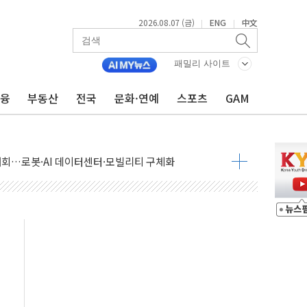
2026.08.07 (금)
ENG
中文
|
|
패밀리 사이트
금융
부동산
전국
문화·연예
스포츠
GAM
 상승… "2분기 기업 순이익 21% 증가" 전망
 나토 회원국 공격 검토… 거짓 깃발 작전"
재회…로봇·AI 데이터센터·모빌리티 구체화
·아이온큐·도어대시↑ VS 샌디스크·피그마·앱러빈↓
 반대…상법·자본시장법 개정 논의"
 차익실현 속 혼조세...웨스턴디지털·샌디스크↓
에 긴급 안보 점검회의
호르무즈 재개방 기대에 강세
조까지, 상승...호실적 보고 기업 상승세 뚜렷
인 '사파리' 공격… 시민들 공포감 극대화 전략
' 임시 주총 기대감에 홀로 상한가…마진 잔액은 사상 최고