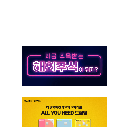
동
톱'… 美 해상봉쇄 영향
각
체주 '활짝'
스닥 선물 1%대 상승
상 기대 후퇴
·태양광주↑ VS 트레이드데스크·웬디스↓
 끝까지 찾겠다"