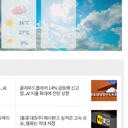
Mute
.AI
클라우드플레어 14% 급등해 신고
점...AI 지출 확대에 전망 상향
 동력의
[홍콩 대장주] 메이퇀② 실적은 고속 상
승, 밸류는 역대 저점