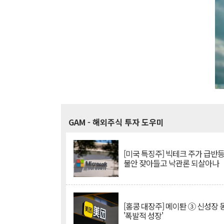
GAM
- 해외주식 투자 도우미
[미국 특징주] 빅테크 주가 급반등..
불안 잦아들고 낙관론 되살아나
[홍콩 대장주] 메이퇀 ③ 신성장
'폭발적 성장'