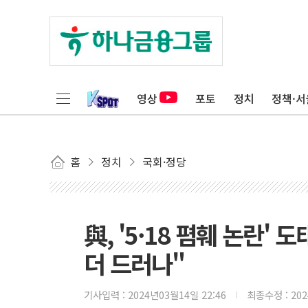
영상
포토
정치
정책·서
홈
정치
국회·정당
與, '5·18 폄훼 논란
더 드러나"
기사입력 :
2024년03월14일 22:46
최종수정 :
20